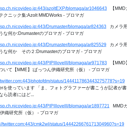
//sp.ch.nicovideo.jp:443/azoltEXP/blomaga/ar1046643
【MMD
ック集:Azolt MMDWorks - ブロマガ
//sp.ch.nicovideo.jp:443/Drumaster/blomaga/ar824363
カメラ用
何か:Drumasterのブロマガ - ブロマガ
//sp.ch.nicovideo.jp:443/Drumaster/blomaga/ar825529
カメラ用
何か その２:Drumasterのブロマガ - ブロマガ
//sp.ch.nicovideo.jp:443/PIPlllovelll/blomaga/ar971783
【MMD
いて【MME】:ぱっつん伊織研究所（仮） - ブロマガ
//twitter.com:443/photofdm/status/1444117863443275778?s=19
tterを使っています 「ま、フォトグラファーが書こうが記者が
ら読者にはど...
//sp.ch.nicovideo.jp:443/PIPlllovelll/blomaga/ar1897721
MMD
伊織研究所（仮） - ブロマガ
s://twitter.com:443/cmk2wl/status/1444226676171304960?s=19
T