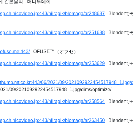
에 갑론을박 - 머니투데이
//sp.ch.nicovideo.jp:443/hiiragik/blomaga/ar248687
Blender
//sp.ch.nicovideo.jp:443/hiiragik/blomaga/ar251688
Blender
//ofuse.me:443/
OFUSE™（オフセ）
//sp.ch.nicovideo.jp:443/hiiragik/blomaga/ar253629
Blenderで
//thumb.mt.co.kr:443/06/2021/09/2021092922454517948_1.jpg/d
/2021/09/2021092922454517948_1.jpg/dims/optimize/
//sp.ch.nicovideo.jp:443/hiiragik/blomaga/ar258564
Blender
//sp.ch.nicovideo.jp:443/hiiragik/blomaga/ar263450
Blenderで