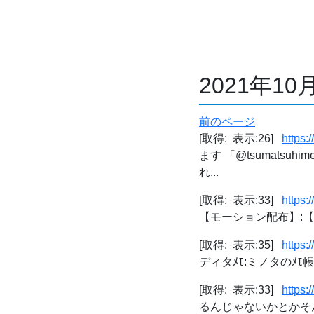
2021年1
前のページ
[取得: 表示:26]
https:
ます 「@tsumatsu
れ...
[取得: 表示:33]
https:
【モーション配布】:【M
[取得: 表示:35]
https:
ディタﾒﾓ:ミノタのﾒﾓ帳
[取得: 表示:33]
https:
るんじゃないかとかそん