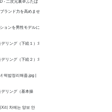
 - 二次元裏＠ふたば
ブランド力を高めませ
ションを男性モデルに
でモデリング（下絵１）:I
でモデリング（下絵２）:I
떡밥정리해줌.jpg |
でモデリング（基本操
X리 차에는 양보 안