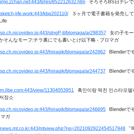
//img.2chan.net:443/b/res/852212632.htm
そろそろBS日テレでD
//sketch-life.work:443/kbp202110/
３ヶ月で電子書籍を発売して
ife
//sp.ch.nicovideo.jp:443/stngP-tl/blomaga/ar298357
女の子モー
そんなモーフ:チラ裏にでも書いとけ以下略 - ブロマガ
//sp.ch.nicovideo.jp:443/hiiragik/blomaga/ar242862
Blender
//sp.ch.nicovideo.jp:443/hiiragik/blomaga/ar244737
Blender
//m.ilbe.com:443/view/11304053951
흑인이랑 떡친 인스타모델녀 
베저장소
//sp.ch.nicovideo.jp:443/hiiragik/blomaga/ar246695
Blender
ブロマガ
://news.mt.co.kr:443/mtview.php?no=2021092922454517948
"쪽