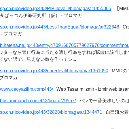
//sp.ch.nicovideo.jp:443/PIPlllovelll/blomaga/ar1455365
【MMD
:ぱっつん伊織研究所（仮） - ブロマガ
//sp.ch.nicovideo.jp:443/LessThanEqual/blomaga/ar322648
Cr
 - ブロマガ
://b.hatena.ne.jp:443/entry/4709168705779627970/comment/mo
ッターなら禁止行為に当たる晒し行為をすれば拡散に該当しま
ない訳で。見えない敵を作ってシ...
//sp.ch.nicovideo.jp:443/daredevil/blomaga/ar1361050
MMDの
 ブロマガ
//www.ceoyazilim.com:443/
Web Tasarım İzmir - izmir web tasar
//bbs.animanch.com:443/board/79557/
パンで一番美味しいのは
//sp.ch.nicovideo.jp:443/32828/blomaga/ar1344471
自己流お着