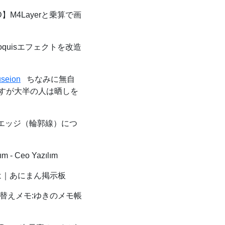
】M4Layerと乗算で画
oquisエフェクトを改造
useion
ちなみに無自
すが大半の人は晒しを
エッジ（輪郭線）につ
ım - Ceo Yazılım
｜あにまん掲示板
替えメモ:ゆきのメモ帳