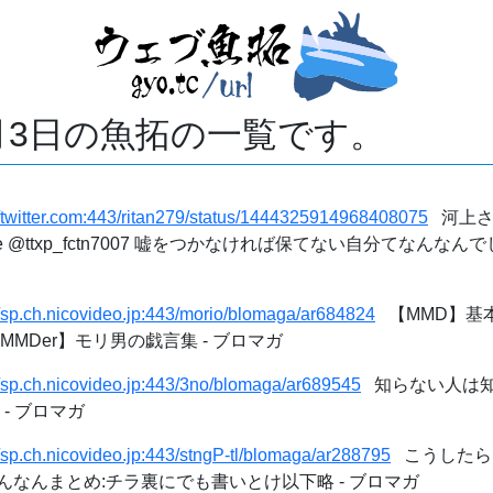
0月3日の魚拓の一覧です。
//twitter.com:443/ritan279/status/1444325914968408075
河上さん
hime @ttxp_fctn7007 嘘をつかなければ保てない自分てなん
//sp.ch.nicovideo.jp:443/morio/blomaga/ar684824
【MMD】基
MDer】モリ男の戯言集 - ブロマガ
//sp.ch.nicovideo.jp:443/3no/blomaga/ar689545
知らない人は知
 - ブロマガ
//sp.ch.nicovideo.jp:443/stngP-tl/blomaga/ar288795
こうしたら
なんまとめ:チラ裏にでも書いとけ以下略 - ブロマガ