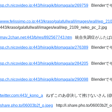
//sp.ch.nicovideo.jp:443/hiiragik/blomaga/ar269759
Blender
//www.felissimo.co.jp:443/kraso/galafullwall/images/wall/wp_2
p:443/kraso/galafullwall/images/wall/wp_2109_neko_pc_2.jpg
//may.2chan.net:443/b/res/892567743.htm
統合失調症がふたばに
//sp.ch.nicovideo.jp:443/hiiragik/blomaga/ar276389
Blenderで
//sp.ch.nicovideo.jp:443/hiiragik/blomaga/ar284205
Blenderで
//sp.ch.nicovideo.jp:443/hiiragik/blomaga/ar290098
Blender
//twitter.com:443/_kono_a
ねずこのあ@決して挫けないさん (@_kono_
/i.share.pho.to/06003b2f_o.jpeg
http://i.share.pho.to/06003b2f_o