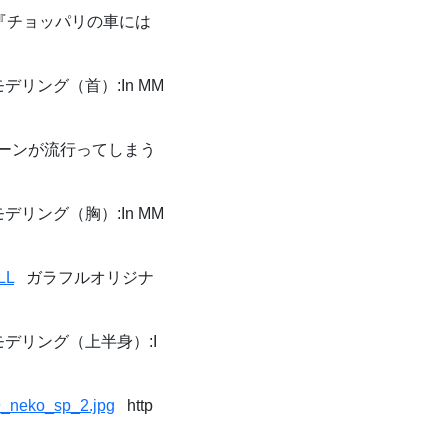
チョッパリの車には
モデリング（首）:In MM
ーンが流行ってしまう
モデリング（胸）:In MM
LL
ガラフルオリジナ
でモデリング（上半身）:I
09_neko_sp_2.jpg
http