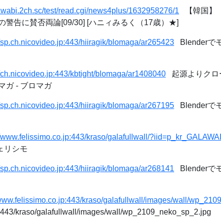
/awabi.2ch.sc/test/read.cgi/news4plus/1632958276/1
【韓国】『
告に賛否両論[09/30] [ハニィみるく（17歳）★]
//sp.ch.nicovideo.jp:443/hiiragik/blomaga/ar265423
Blenderで
//ch.nicovideo.jp:443/kbtight/blomaga/ar1408040
起源よりクロ
ロマガ - ブロマガ
//sp.ch.nicovideo.jp:443/hiiragik/blomaga/ar267195
Blenderで
//www.felissimo.co.jp:443/kraso/galafullwall/?iid=p_kr_GALAWA
フェリシモ
//sp.ch.nicovideo.jp:443/hiiragik/blomaga/ar268141
Blender
/www.felissimo.co.jp:443/kraso/galafullwall/images/wall/wp_21
p:443/kraso/galafullwall/images/wall/wp_2109_neko_sp_2.jpg