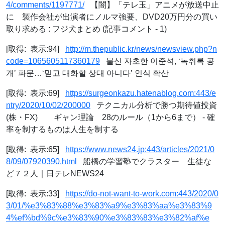
4/comments/1197771/
【闇】「テレ玉」アニメが放送中止
に 製作会社が出演者にノルマ強要、DVD20万円分の買い
取り求める : フジ犬まとめ (記事コメント - 1)
[取得: 表示:94]
http://m.thepublic.kr/news/newsview.php?n
code=1065605117360179
불신 자초한 이준석, ‘녹취록 공
개’ 파문…‘믿고 대화할 상대 아니다’ 인식 확산
[取得: 表示:69]
https://surgeonkazu.hatenablog.com:443/e
ntry/2020/10/02/200000
テクニカル分析で勝つ期待値投資
(株・FX) ギャン理論 28のルール（1から6まで） - 確
率を制するものは人生を制する
[取得: 表示:65]
https://www.news24.jp:443/articles/2021/0
8/09/07920390.html
船橋の学習塾でクラスター 生徒な
ど７２人｜日テレNEWS24
[取得: 表示:33]
https://do-not-want-to-work.com:443/2020/0
3/01/%e3%83%88%e3%83%a9%e3%83%aa%e3%83%9
4%ef%bd%9c%e3%83%90%e3%83%83%e3%82%af%e