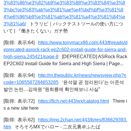
3%83%86%e3%82%b9%e3%83%88%e3%83%84%e3%8
3%bc%e3%83%ab%e3%81%ae%e4%bd%bf%e3%81%8
4%e6%96%b9%e3%81%ab%e3%81%a4%e3%81%84%e
3%81%a6/
トラリピ｜バックテストツールの使い方につ
いて | 『働きたくない』ガチ勢
[取得: 表示:64]
https://www.tonymacx86.com:443/threads/d
eprecated-asrock-rack-ep2c602-install-guide-for-sierra-and-
high-sierra.245421/page-8
[DEPRECATED] ASRock Rack
EP2C602 Install Guide for Sierra and High Sierra | Page...
[取得: 表示:94]
http://m.thepublic.kr/news/newsview.php?n
code=1065587284653285
‘윤석열 곧 정리된다’는 이준석
발언 논란…김재원 “원희룡에 확인해보니 사실”
[取得: 表示:72]
https://8ch.net:443/wx/catalog.html
There i
s a new site here
[取得: 表示:62]
https://img.2chan.net:443/b/res/836629393.
htm
そろそろMXでハロー - 二次元裏＠ふたば