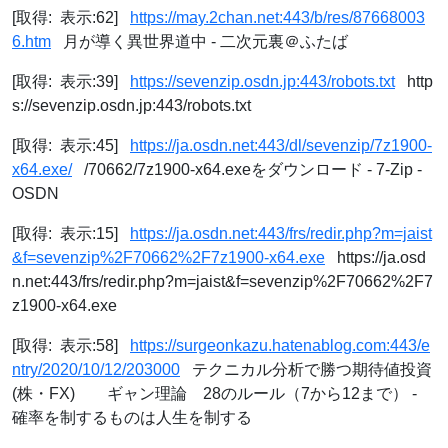
[取得: 表示:62]
https://may.2chan.net:443/b/res/87668003
6.htm
月が導く異世界道中 - 二次元裏＠ふたば
[取得: 表示:39]
https://sevenzip.osdn.jp:443/robots.txt
http
s://sevenzip.osdn.jp:443/robots.txt
[取得: 表示:45]
https://ja.osdn.net:443/dl/sevenzip/7z1900-
x64.exe/
/70662/7z1900-x64.exeをダウンロード - 7-Zip -
OSDN
[取得: 表示:15]
https://ja.osdn.net:443/frs/redir.php?m=jaist
&f=sevenzip%2F70662%2F7z1900-x64.exe
https://ja.osd
n.net:443/frs/redir.php?m=jaist&f=sevenzip%2F70662%2F7
z1900-x64.exe
[取得: 表示:58]
https://surgeonkazu.hatenablog.com:443/e
ntry/2020/10/12/203000
テクニカル分析で勝つ期待値投資
(株・FX) ギャン理論 28のルール（7から12まで） -
確率を制するものは人生を制する