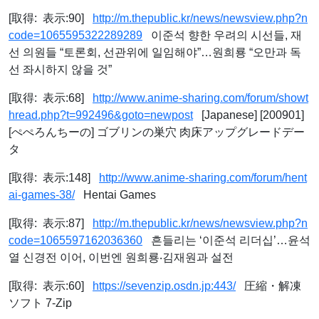
[取得: 表示:90]
http://m.thepublic.kr/news/newsview.php?n
code=1065595322289289
이준석 향한 우려의 시선들, 재
선 의원들 “토론회, 선관위에 일임해야”…원희룡 “오만과 독
선 좌시하지 않을 것”
[取得: 表示:68]
http://www.anime-sharing.com/forum/showt
hread.php?t=992496&goto=newpost
[Japanese] [200901]
[ぺぺろんちーの] ゴブリンの巣穴 肉床アップグレードデー
タ
[取得: 表示:148]
http://www.anime-sharing.com/forum/hent
ai-games-38/
Hentai Games
[取得: 表示:87]
http://m.thepublic.kr/news/newsview.php?n
code=1065597162036360
흔들리는 ‘이준석 리더십’…윤석
열 신경전 이어, 이번엔 원희룡‧김재원과 설전
[取得: 表示:60]
https://sevenzip.osdn.jp:443/
圧縮・解凍
ソフト 7-Zip