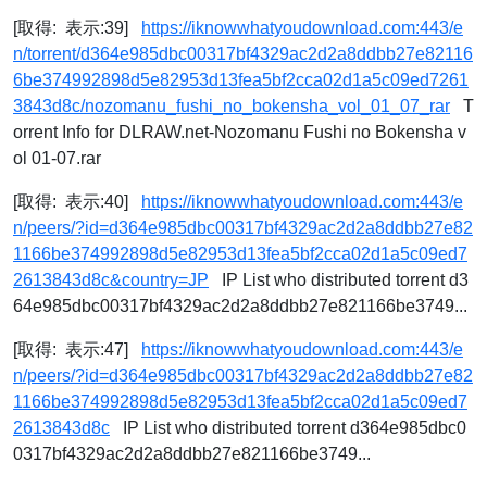
[取得: 表示:39]
https://iknowwhatyoudownload.com:443/e
n/torrent/d364e985dbc00317bf4329ac2d2a8ddbb27e82116
6be374992898d5e82953d13fea5bf2cca02d1a5c09ed7261
3843d8c/nozomanu_fushi_no_bokensha_vol_01_07_rar
T
orrent Info for DLRAW.net-Nozomanu Fushi no Bokensha v
ol 01-07.rar
[取得: 表示:40]
https://iknowwhatyoudownload.com:443/e
n/peers/?id=d364e985dbc00317bf4329ac2d2a8ddbb27e82
1166be374992898d5e82953d13fea5bf2cca02d1a5c09ed7
2613843d8c&country=JP
IP List who distributed torrent d3
64e985dbc00317bf4329ac2d2a8ddbb27e821166be3749...
[取得: 表示:47]
https://iknowwhatyoudownload.com:443/e
n/peers/?id=d364e985dbc00317bf4329ac2d2a8ddbb27e82
1166be374992898d5e82953d13fea5bf2cca02d1a5c09ed7
2613843d8c
IP List who distributed torrent d364e985dbc0
0317bf4329ac2d2a8ddbb27e821166be3749...