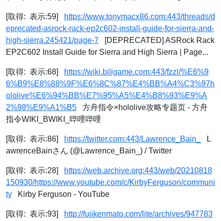
[取得: 表示:59]
https://www.tonymacx86.com:443/threads/d
eprecated-asrock-rack-ep2c602-install-guide-for-sierra-and-
high-sierra.245421/page-7
[DEPRECATED] ASRock Rack
EP2C602 Install Guide for Sierra and High Sierra | Page...
[取得: 表示:68]
https://wiki.biligame.com:443/fzzl/%E6%9
6%B9%E8%88%9F%E6%8C%87%E4%BB%A4%C3%97h
ololive%E6%94%BB%E7%95%A5%E4%B8%93%E9%A
2%98%E9%A1%B5
方舟指令×hololive攻略专题页 - 方舟
指令WIKI_BWIKI_哔哩哔哩
[取得: 表示:86]
https://twitter.com:443/Lawrence_Bain_
L
awrenceBainさん (@Lawrence_Bain_) / Twitter
[取得: 表示:28]
https://web.archive.org:443/web/20210818
150930/https://www.youtube.com/c/KirbyFerguson/communi
ty
Kirby Ferguson - YouTube
[取得: 表示:93]
http://fujikenmato.com/lite/archives/947783