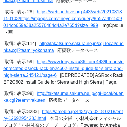
nka.cgi?team=hiroshima
応援歌データベース
[取得: 表示:28]
https://web.archive.org:443/web/20210818
150103/https://imgops.com/tineye.com/query/8b57a4b1509
014cb659e38a25570484d4a2e765d?size=999
ImgOps: ur
l - 画
[取得: 表示:114]
http://takatsume.sakura.ne.jp/cgi-local/oue
nka.cgi?team=yokohama
応援歌データベース
[取得: 表示:59]
https://www.tonymacx86.com:443/threads/d
eprecated-asrock-rack-ep2c602-install-guide-for-sierra-and-
high-sierra.245421/page-6
[DEPRECATED] ASRock Rack
EP2C602 Install Guide for Sierra and High Sierra | Page...
[取得: 表示:98]
http://takatsume.sakura.ne.jp/cgi-local/ouen
ka.cgi?team=rakuten
応援歌データベース
[取得: 表示:3283]
https://ameblo.jp:443/aya-0218-0218/ent
ry-12692954283.html
本日の夕飯 | 小林礼奈オフィシャル
ブログ「小林礼奈のブーブーブログ」Powered by Ameba