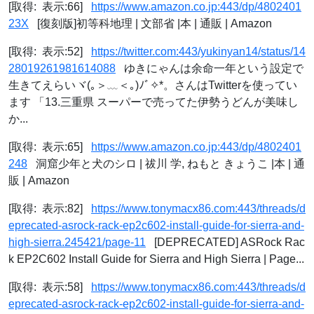
[取得: 表示:66]
https://www.amazon.co.jp:443/dp/4802401
23X
[復刻版]初等科地理 | 文部省 |本 | 通販 | Amazon
[取得: 表示:52]
https://twitter.com:443/yukinyan14/status/14
28019261981614088
ゆきにゃんは余命一年という設定で
生きてえらいヾ(｡＞﹏＜｡)ﾉﾞ✧*。さんはTwitterを使ってい
ます 「13.三重県 スーパーで売ってた伊勢うどんが美味し
か...
[取得: 表示:65]
https://www.amazon.co.jp:443/dp/4802401
248
洞窟少年と犬のシロ | 祓川 学, ねもと きょうこ |本 | 通
販 | Amazon
[取得: 表示:82]
https://www.tonymacx86.com:443/threads/d
eprecated-asrock-rack-ep2c602-install-guide-for-sierra-and-
high-sierra.245421/page-11
[DEPRECATED] ASRock Rac
k EP2C602 Install Guide for Sierra and High Sierra | Page...
[取得: 表示:58]
https://www.tonymacx86.com:443/threads/d
eprecated-asrock-rack-ep2c602-install-guide-for-sierra-and-