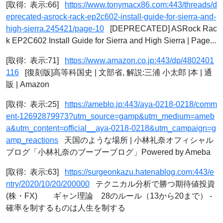
[取得: 表示:66]
https://www.tonymacx86.com:443/threads/d
eprecated-asrock-rack-ep2c602-install-guide-for-sierra-and-
high-sierra.245421/page-10
[DEPRECATED] ASRock Rac
k EP2C602 Install Guide for Sierra and High Sierra | Page...
[取得: 表示:71]
https://www.amazon.co.jp:443/dp/4802401
116
[復刻版]高等科国史 | 文部省, 解説:三浦 小太郎 |本 | 通
販 | Amazon
[取得: 表示:25]
https://ameblo.jp:443/aya-0218-0218/comm
ent-12692879973?utm_source=gamp&utm_medium=ameb
a&utm_content=official__aya-0218-0218&utm_campaign=g
amp_reactions
天国のような場所 | 小林礼奈オフィシャル
ブログ「小林礼奈のブーブーブログ」Powered by Ameba
[取得: 表示:63]
https://surgeonkazu.hatenablog.com:443/e
ntry/2020/10/20/200000
テクニカル分析で勝つ期待値投資
(株・FX) ギャン理論 28のルール（13から20まで） -
確率を制するものは人生を制する