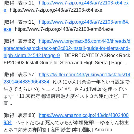
[取得: 表示:11]
https://www.7-zip.org:443/a/7z2103-x64.ex
e
https://www.7-zip.org:443/a/7z2103-x64.exe
[取得: 表示:11]
https://www.7-zip.org:443/a/7z2103-arm64.
exe
https://www.7-zip.org:443/a/7z2103-arm64.exe
[取得: 表示:62]
https://www.tonymacx86.com:443/threads/d
eprecated-asrock-rack-ep2c602-install-guide-for-sierra-and-
high-sierra.245421/page-9
[DEPRECATED] ASRock Rack
EP2C602 Install Guide for Sierra and High Sierra | Page...
[取得: 表示:57]
https://twitter.com:443/yukinyan14/status/14
28014648859664384
ゆきにゃんは余命一年という設定で
生きてえらいヾ(｡＞﹏＜｡)ﾉﾞ✧*。さんはTwitterを使ってい
ます 「11.京都府 都道府県魅力度ベスト３常連だけど、正
直...
[取得: 表示:88]
https://www.amazon.co.jp:443/dp/4802400
934
ペットたちは 死んでからが本領発揮! ―ゆるりん坊主
とネコ如来の禅問答 | 塩田 妙玄 |本 | 通販 | Amazon