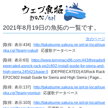
2021年8月19日の魚拓の一覧です。
次のページ
[取得: 表示:434]
http://takatsume.sakura.ne.jp/cgi-local/oue
nka.cgi?team=yakult
応援歌データベース
[取得: 表示:63]
https://www.tonymacx86.com:443/threads/d
eprecated-asrock-rack-ep2c602-install-guide-for-sierra-and-
high-sierra.245421/page-5
[DEPRECATED] ASRock Rack
EP2C602 Install Guide for Sierra and High Sierra | Page...
[取得: 表示:137]
http://takatsume.sakura.ne.jp/cgi-local/oue
nka.cgi?team=yomiuri
応援歌データベース
[取得: 表示:103]
http://takatsume.sakura.ne.jp/cgi-local/oue