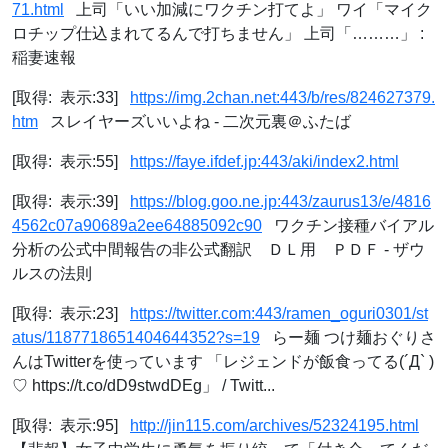
71.html
上司「いい加減にワクチン打てよ」 ワイ「マイク
ロチップ仕込まれてるんで打ちません」 上司「………」 :
稲妻速報
[取得: 表示:33]
https://img.2chan.net:443/b/res/824627379.
htm
スレイヤーズいいよね - 二次元裏＠ふたば
[取得: 表示:55]
https://faye.ifdef.jp:443/aki/index2.html
[取得: 表示:39]
https://blog.goo.ne.jp:443/zaurus13/e/4816
4562c07a90689a2ee64885092c90
ワクチン接種バイアル
分析の公式中間報告の非公式翻訳 ＤＬ用 ＰＤＦ - ザウ
ルスの法則
[取得: 表示:23]
https://twitter.com:443/ramen_oguri0301/st
atus/1187718651404644352?s=19
らー麺 つけ麺おぐりさ
んはTwitterを使っています 「レジェンドが飯食ってる(´Д` )
♡ https://t.co/dD9stwdDEg」 / Twitt...
[取得: 表示:95]
http://jin115.com/archives/52324195.html