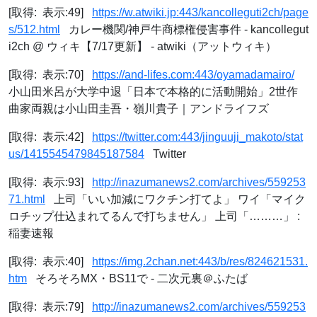
[取得: 表示:49]
https://w.atwiki.jp:443/kancolleguti2ch/page
s/512.html
カレー機関/神戸牛商標権侵害事件 - kancollegut
i2ch @ ウィキ【7/17更新】 - atwiki（アットウィキ）
[取得: 表示:70]
https://and-lifes.com:443/oyamadamairo/
小山田米呂が大学中退「日本で本格的に活動開始」2世作
曲家両親は小山田圭吾・嶺川貴子｜アンドライフズ
[取得: 表示:42]
https://twitter.com:443/jinguuji_makoto/stat
us/1415545479845187584
Twitter
[取得: 表示:93]
http://inazumanews2.com/archives/559253
71.html
上司「いい加減にワクチン打てよ」 ワイ「マイク
ロチップ仕込まれてるんで打ちません」 上司「………」 :
稲妻速報
[取得: 表示:40]
https://img.2chan.net:443/b/res/824621531.
htm
そろそろMX・BS11で - 二次元裏＠ふたば
[取得: 表示:79]
http://inazumanews2.com/archives/559253