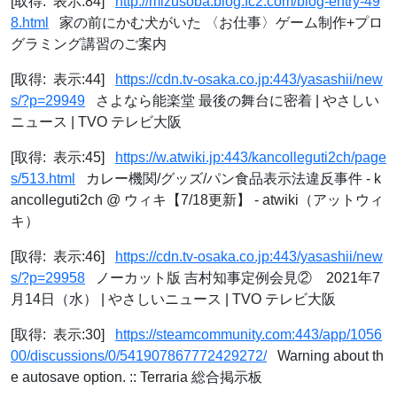
[取得: 表示:84]
http://mizusoba.blog.fc2.com/blog-entry-49
8.html
家の前にかむ犬がいた 〈お仕事〉ゲーム制作+プロ
グラミング講習のご案内
[取得: 表示:44]
https://cdn.tv-osaka.co.jp:443/yasashii/new
s/?p=29949
さよなら能楽堂 最後の舞台に密着 | やさしい
ニュース | TVO テレビ大阪
[取得: 表示:45]
https://w.atwiki.jp:443/kancolleguti2ch/page
s/513.html
カレー機関/グッズ/パン食品表示法違反事件 - k
ancolleguti2ch @ ウィキ【7/18更新】 - atwiki（アットウィ
キ）
[取得: 表示:46]
https://cdn.tv-osaka.co.jp:443/yasashii/new
s/?p=29958
ノーカット版 吉村知事定例会見② 2021年7
月14日（水） | やさしいニュース | TVO テレビ大阪
[取得: 表示:30]
https://steamcommunity.com:443/app/1056
00/discussions/0/541907867772429272/
Warning about th
e autosave option. :: Terraria 総合掲示板