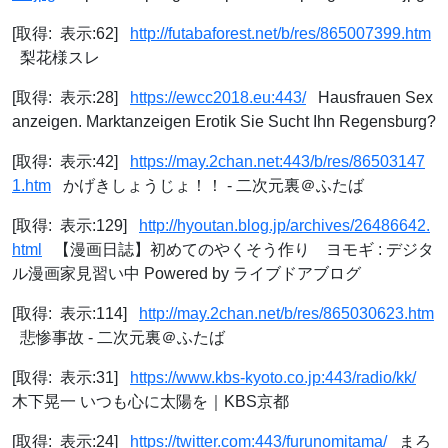
[取得: 表示:62]
http://futabaforest.net/b/res/865007399.htm
梨花様スレ
[取得: 表示:28]
https://ewcc2018.eu:443/
Hausfrauen Sex
anzeigen. Marktanzeigen Erotik Sie Sucht Ihn Regensburg?
[取得: 表示:42]
https://may.2chan.net:443/b/res/86503147
1.htm
かげきしょうじょ！！ - 二次元裏＠ふたば
[取得: 表示:129]
http://hyoutan.blog.jp/archives/26486642.
html
【漫画日誌】初めてのやくそう作り ヨモギ : デジタ
ル漫画家見習い中 Powered by ライブドアブログ
[取得: 表示:114]
http://may.2chan.net/b/res/865030623.htm
悲惨事故 - 二次元裏＠ふたば
[取得: 表示:31]
https://www.kbs-kyoto.co.jp:443/radio/kk/
木下晃一 いつも心に太陽を｜KBS京都
[取得: 表示:24]
https://twitter.com:443/furunomitama/
まろ