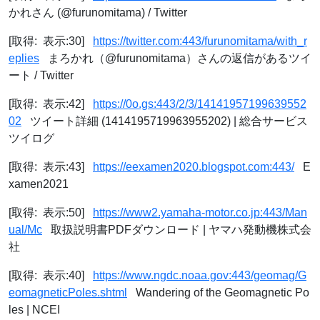
かれさん (@furunomitama) / Twitter
[取得: 表示:30]
https://twitter.com:443/furunomitama/with_r
eplies
まろかれ（@furunomitama）さんの返信があるツイ
ート / Twitter
[取得: 表示:42]
https://0o.gs:443/2/3/14141957199639552
02
ツイート詳細 (1414195719963955202) | 総合サービス
ツイログ
[取得: 表示:43]
https://eexamen2020.blogspot.com:443/
E
xamen2021
[取得: 表示:50]
https://www2.yamaha-motor.co.jp:443/Man
ual/Mc
取扱説明書PDFダウンロード | ヤマハ発動機株式会
社
[取得: 表示:40]
https://www.ngdc.noaa.gov:443/geomag/G
eomagneticPoles.shtml
Wandering of the Geomagnetic Po
les | NCEI