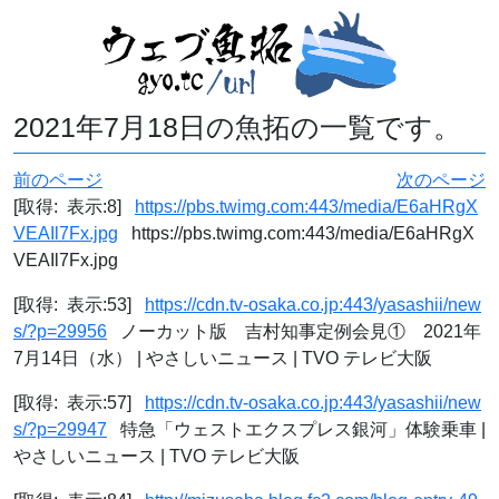
2021年7月18日の魚拓の一覧です。
前のページ
次のページ
[取得: 表示:8]
https://pbs.twimg.com:443/media/E6aHRgX
VEAIl7Fx.jpg
https://pbs.twimg.com:443/media/E6aHRgX
VEAIl7Fx.jpg
[取得: 表示:53]
https://cdn.tv-osaka.co.jp:443/yasashii/new
s/?p=29956
ノーカット版 吉村知事定例会見① 2021年
7月14日（水） | やさしいニュース | TVO テレビ大阪
[取得: 表示:57]
https://cdn.tv-osaka.co.jp:443/yasashii/new
s/?p=29947
特急「ウェストエクスプレス銀河」体験乗車 |
やさしいニュース | TVO テレビ大阪