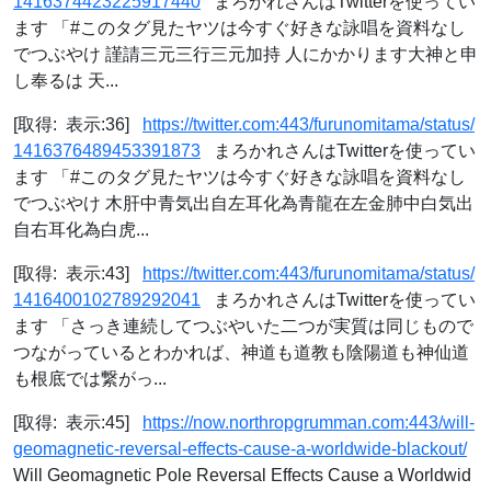
1416374423225917440
まろかれさんはTwitterを使ってい
ます 「#このタグ見たヤツは今すぐ好きな詠唱を資料なし
でつぶやけ 謹請三元三行三元加持 人にかかります大神と申
し奉るは 天...
[取得: 表示:36]
https://twitter.com:443/furunomitama/status/
1416376489453391873
まろかれさんはTwitterを使ってい
ます 「#このタグ見たヤツは今すぐ好きな詠唱を資料なし
でつぶやけ 木肝中青気出自左耳化為青龍在左金肺中白気出
自右耳化為白虎...
[取得: 表示:43]
https://twitter.com:443/furunomitama/status/
1416400102789292041
まろかれさんはTwitterを使ってい
ます 「さっき連続してつぶやいた二つが実質は同じもので
つながっているとわかれば、神道も道教も陰陽道も神仙道
も根底では繋がっ...
[取得: 表示:45]
https://now.northropgrumman.com:443/will-
geomagnetic-reversal-effects-cause-a-worldwide-blackout/
Will Geomagnetic Pole Reversal Effects Cause a Worldwid