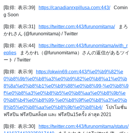
[取得: 表示:39]
https://canadianrxpillusa.com:443/
Comin
g Soon
[取得: 表示:31]
https://twitter.com:443/furunomitama/
まろ
かれさん (@furunomitama) / Twitter
[取得: 表示:44]
https://twitter.com:443/furunomitama/with_r
eplies
まろかれ（@furunomitama）さんの返信があるツイ
ート / Twitter
[取得: 表示:9]
https://okwin69.com:443/%e0%b9%82%e
0%b8%9b%e0%b8%a3%e0%b9%82%e0%b8%a1%e0%b
8%8a%e0%b8%b1%e0%b9%88%e0%b8%99-%e0%b8%9
f%e0%b8%a3%e0%b8%b5%e0%b8%aa%e0%b8%9b%e
0%b8%b4%e0%b8%99-%e0%b8%9f%e0%b8%a3%e0%b
8%b5%e0%b8%aa%e0%b8%9b%e0%b8%b4/
โปรโมชั่น
ฟรีสปิน ฟรีสปินสล็อต และ ฟรีสปิน15ครั้ง ล่าสุด 2021
[取得: 表示:30]
https://twitter.com:443/furunomitama/status/