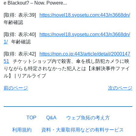
e Blackout? – Now. Powere...
[取得: 表示:39]
https://novel18.syosetu.com:443/n3668dn/
年齢確認
[取得: 表示:40]
https://novel18.syosetu.com:443/n3668dn/
1/
年齢確認
[取得: 表示:42]
https://npn.co.jp:443/article/detail/2000147
51
チケットショップ内で殺害、傘を残し防犯カメラに映
りながらも特定されなかった犯人とは【未解決事件ファイ
ル】 | リアルライブ
前のページ
次のページ
TOP
Q&A
ウェブ魚拓の考え方
利用規約
資料・大量取得用などの有料サービス