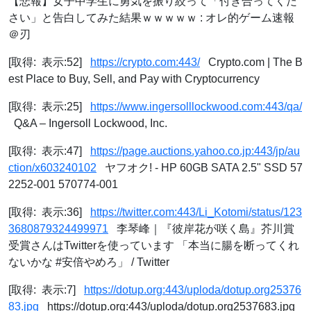
【悲報】女子中学生に勇気を振り絞って「付き合ってくだ
さい」と告白してみた結果ｗｗｗｗｗ : オレ的ゲーム速報
＠刃
[取得: 表示:52]
https://crypto.com:443/
Crypto.com | The B
est Place to Buy, Sell, and Pay with Cryptocurrency
[取得: 表示:25]
https://www.ingersolllockwood.com:443/qa/
Q&A – Ingersoll Lockwood, Inc.
[取得: 表示:47]
https://page.auctions.yahoo.co.jp:443/jp/au
ction/x603240102
ヤフオク! - HP 60GB SATA 2.5" SSD 57
2252-001 570774-001
[取得: 表示:36]
https://twitter.com:443/Li_Kotomi/status/123
3680879324499971
李琴峰｜『彼岸花が咲く島』芥川賞
受賞さんはTwitterを使っています 「本当に腸を断ってくれ
ないかな #安倍やめろ」 / Twitter
[取得: 表示:7]
https://dotup.org:443/uploda/dotup.org25376
83.jpg
https://dotup.org:443/uploda/dotup.org2537683.jpg