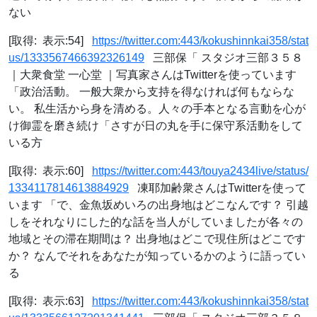
ない
[取得: 表示:54]
https://twitter.com:443/kokushinnkai358/stat
us/1333567466392326149
三部保「 スタジオ三部３５８
｜大衆食堂 一心堂 ｜写真家さんはTwitterを使っています
「政治活動。 一般大衆から支持を得なければ何もならな
い。 私生活から身を清める。人々の手本となる言動を心が
け御霊を磨き続け「さすが日の丸を手に保守系活動をして
いる方
[取得: 表示:60]
https://twitter.com:443/touya2434live/status/
1334117814613884929
凍耶加齢衆さんはTwitterを使って
います 「で、金魚坂めいろの出身地はどこなんです？ 引越
しをそれなりにした的な話を当人がしていましたが各々の
地域とその滞在期間は？ 出身地はどこで現住所はどこです
か？ なんでそれをあなたが知っているかのように語ってい
る
[取得: 表示:63]
https://twitter.com:443/kokushinnkai358/stat