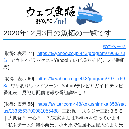
2020年12月3日の魚拓の一覧です。
次のページ
[取得: 表示:74]
https://tv.yahoo.co.jp:443/program/7968273
1/
アウト×デラックス - Yahoo!テレビ.Gガイド[テレビ番組
表]
[取得: 表示:60]
https://tv.yahoo.co.jp:443/program/7971769
8/
ワケあり!レッドゾーン - Yahoo!テレビ.Gガイド[テレビ
番組表] - 見逃し配信情報や番組詳細も！
[取得: 表示:56]
https://twitter.com:443/kokushinnkai358/stat
us/1333563700981055488
三部保「 スタジオ三部３５８
｜大衆食堂 一心堂 ｜写真家さんはTwitterを使っています
「私もチーム沖縄小栗氏、小田原で住居不法侵入のまり氏