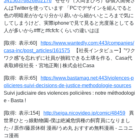
34156376826802176
せせり（大岡まひろ）@個人開発さ
んはTwitterを使っています 「PCでデザインを組んでると
色の明暗差がかなり分かり易いから細かいところまで気に
してしまうけど、実際iphoneで見て見ると光度落としてる
人が多いから#fffと#fcfcfcくらいの違いはほ
[取得: 表示:60]
https://www.wantedly.com:443/companies/
casa-inc/post_articles/161575
【社長インタビュー】”ワク
ワク感”を忘れずに社員が挑戦できる土壌を作る、Casa代
表取締役社長・宮地正剛 | 株式会社Casa
[取得: 表示:65]
https://www.bastamag.net:443/violences-p
olicieres-suivi-decisions-de-justice-methodologie-sources
Suivi judiciaire des violences policières : notre méthodologi
e - Basta !
[取得: 表示:154]
http://seiga.nicovideo.jp/comic/48459
異
世界ひとっ娘動物園‐僕は絶滅危惧種の飼育員になりまし
た‐ / 原作/藤原休樹 漫画/うめ丸 おすすめ無料漫画 - ニコニ
コ漫画