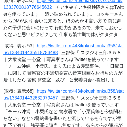
[取得: 表示:55]
https://twitter.com:443/chiaki070707/status/
1333700818776645632
チアキ＠チアキ探検隊さんはTwitt
erを使っています 「追い詰められています。 ロッキーさん
からDMがあり 会いに来ると、ほのめかす言い方で 前に釧
路の子供に会いに行って 行動力があるので、来てもおかし
くないと思いビクビクして 仕事も繁忙期で体がクタクタ
[取得: 表示:53]
https://twitter.com:443/kokushinnkai358/stat
us/1334014435518783488
三部保「 スタジオ三部３５８
｜大衆食堂 一心堂 ｜写真家さんはTwitterを使っています
「チーム沖縄 小栗氏、まり氏による襲撃事件。 「 日曜日
」に関して 警察官の不適切発言の音声録画をお持ちの方が
居ましたら 警察 監査室 及び 公安委員会へ提出しま
[取得: 表示:68]
https://twitter.com:443/kokushinnkai358/stat
us/1334014432632979457
三部保「 スタジオ三部３５８
｜大衆食堂 一心堂 ｜写真家さんはTwitterを使っています
「チーム沖縄 小栗氏など 警察署で「小栗氏等と今後関わ
らない」などの誓約書を書いたと流しているそうですが脅
迫下で有り、強要罪に該当し無効です。 彼らからの謝罪が