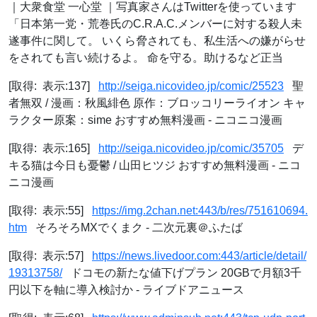
｜大衆食堂 一心堂 ｜写真家さんはTwitterを使っています
「日本第一党・荒巻氏のC.R.A.C.メンバーに対する殺人未
遂事件に関して。 いくら脅されても、私生活への嫌がらせ
をされても言い続けるよ。 命を守る。助けるなど正当
[取得: 表示:137]
http://seiga.nicovideo.jp/comic/25523
聖
者無双 / 漫画：秋風緋色 原作：ブロッコリーライオン キャ
ラクター原案：sime おすすめ無料漫画 - ニコニコ漫画
[取得: 表示:165]
http://seiga.nicovideo.jp/comic/35705
デ
キる猫は今日も憂鬱 / 山田ヒツジ おすすめ無料漫画 - ニコ
ニコ漫画
[取得: 表示:55]
https://img.2chan.net:443/b/res/751610694.
htm
そろそろMXでくまク - 二次元裏＠ふたば
[取得: 表示:57]
https://news.livedoor.com:443/article/detail/
19313758/
ドコモの新たな値下げプラン 20GBで月額3千
円以下を軸に導入検討か - ライブドアニュース