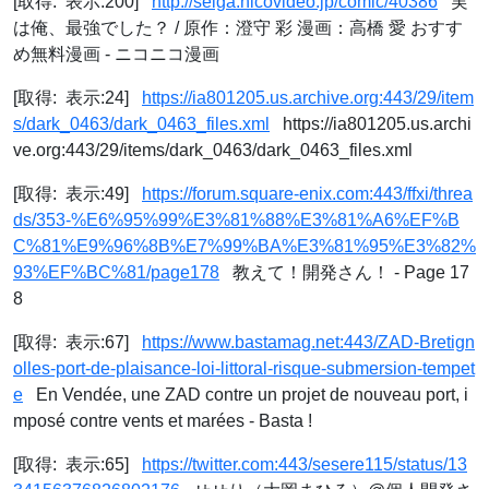
[取得: 表示:200]
http://seiga.nicovideo.jp/comic/40386
実
は俺、最強でした？ / 原作：澄守 彩 漫画：高橋 愛 おすす
め無料漫画 - ニコニコ漫画
[取得: 表示:24]
https://ia801205.us.archive.org:443/29/item
s/dark_0463/dark_0463_files.xml
https://ia801205.us.archi
ve.org:443/29/items/dark_0463/dark_0463_files.xml
[取得: 表示:49]
https://forum.square-enix.com:443/ffxi/threa
ds/353-%E6%95%99%E3%81%88%E3%81%A6%EF%B
C%81%E9%96%8B%E7%99%BA%E3%81%95%E3%82%
93%EF%BC%81/page178
教えて！開発さん！ - Page 17
8
[取得: 表示:67]
https://www.bastamag.net:443/ZAD-Bretign
olles-port-de-plaisance-loi-littoral-risque-submersion-tempet
e
En Vendée, une ZAD contre un projet de nouveau port, i
mposé contre vents et marées - Basta !
[取得: 表示:65]
https://twitter.com:443/sesere115/status/13