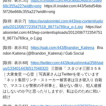
[取得: 表示:51]
https://i.insider.com:443/5ebd54bb5f726e6
68c355a22?width=orig
https://i.insider.com:443/5ebd54bb
5f726e668c355a22?width=orig
[取得: 表示:7]
https://aviationintel.com:443/wp-content/uplo
ads/2012/08/7723547518_8677a769ca_o-1.jpg
https://avi
ationintel.com:443/wp-content/uploads/2012/08/772354751
8_8677a769ca_o-1.jpg
[取得: 表示:81]
https://gab.com:443/Brandon_Katrena
Bra
ndon Katrena (@Brandon_Katrena) / Gab Social
[取得: 表示:68]
https://twitter.com:443/kokushinnkai358/stat
us/1334014436517048320
三部保「 スタジオ三部３５８
｜大衆食堂 一心堂 ｜写真家さんはTwitterを使っています
「ネット集団リンチ・ストーカー被害者は泣き寝入り 自殺
で、マスコミが警察の不祥事と、騒がない限り、犯人逮捕
はしないのか?!と思ったりしますが、私は公のために戦い
続け