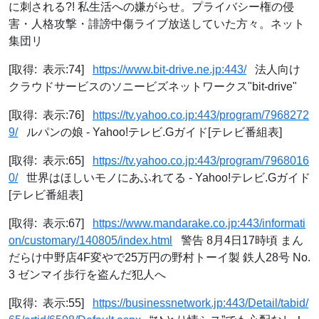
に刺される?! 私生活への嫌がらせ。プライバシー権の侵
害・人格攻撃・誹謗中傷ライブ放送していた方々。ネット
集団リ
[取得: 表示:74]
https://www.bit-drive.ne.jp:443/
法人向け
クラウドサービスのソニービズネットワークス"bit-drive"
[取得: 表示:76]
https://tv.yahoo.co.jp:443/program/7968272
9/
ルパンの娘 - Yahoo!テレビ.Gガイド[テレビ番組表]
[取得: 表示:65]
https://tv.yahoo.co.jp:443/program/7968016
0/
世界はほしいモノにあふれてる - Yahoo!テレビ.Gガイド
[テレビ番組表]
[取得: 表示:67]
https://www.mandarake.co.jp:443/informati
on/customary/140805/index.html
警告 8月4日17時頃 まん
だらけ中野店4F変やで25万円の野村トーイ製 鉄人28号 No.
3 ゼンマイ歩行を盗んだ犯人へ
[取得: 表示:55]
https://businessnetwork.jp:443/Detail/tabid/