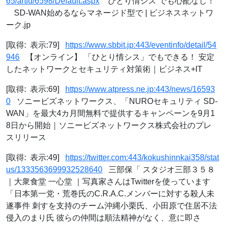
65/artid/6598/Default.aspx
“ひとり情シス”でも心配なし！
SD-WAN始めるならマネージド型で | ビジネスネットワ
ーク.jp
[取得: 表示:79]
https://www.sbbit.jp:443/eventinfo/detail/54
946
【オンライン】 「ひとり情シス」でもできる！ 安定
したネットワークとセキュリティ対策術｜ビジネス+IT
[取得: 表示:69]
https://www.atpress.ne.jp:443/news/16593
0
ソニービズネットワークス、「NUROセキュリティ SD-
WAN」を最大4カ月間無料で提供するキャンペーンを9月1
8日から開始｜ソニービズネットワークス株式会社のプレ
スリリース
[取得: 表示:49]
https://twitter.com:443/kokushinnkai358/stat
us/1333563699932528640
三部保「 スタジオ三部３５８
｜大衆食堂 一心堂 ｜写真家さんはTwitterを使っています
「日本第一党・荒巻氏のC.R.A.C.メンバーに対する殺人未
遂事件 刺すを支持のチーム沖縄小栗氏、小田原で住居不法
侵入のまり氏 彼らの仲間は順法精神がなく、意に即さ