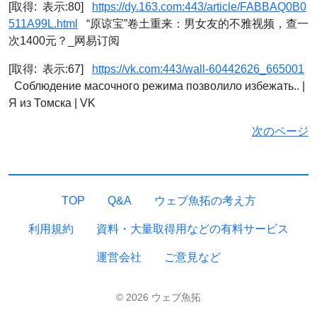
[取得: 表示:80]
https://dy.163.com:443/article/FABBAQ0B0
511A99L.html
“原谅宝”卷土重来：男女友的不雅视频，查一
次1400元？_网易订阅
[取得: 表示:67]
https://vk.com:443/wall-60442626_665001
Соблюдение масочного режима позволило избежать.. |
Я из Томска | VK
次のページ
TOP
Q&A
ウェブ魚拓の考え方
利用規約
資料・大量取得用などの有料サービス
運営会社
ご意見など
© 2026 ウェブ魚拓