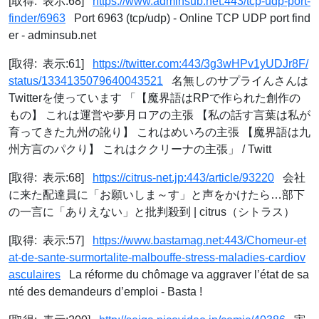
[取得: 表示:68]
https://www.adminsub.net:443/tcp-udp-port-
finder/6963
Port 6963 (tcp/udp) - Online TCP UDP port find
er - adminsub.net
[取得: 表示:61]
https://twitter.com:443/3g3wHPv1yUDJr8F/
status/1334135079640043521
名無しのサプライんさんは
Twitterを使っています 「【魔界語はRPで作られた創作の
もの】 これは運営や夢月ロアの主張 【私の話す言葉は私が
育ってきた九州の訛り】 これはめいろの主張 【魔界語は九
州方言のパクり】 これはククリーナの主張」 / Twitt
[取得: 表示:68]
https://citrus-net.jp:443/article/93220
会社
に来た配達員に「お願いしま～す」と声をかけたら…部下
の一言に「ありえない」と批判殺到 | citrus（シトラス）
[取得: 表示:57]
https://www.bastamag.net:443/Chomeur-et
at-de-sante-surmortalite-malbouffe-stress-maladies-cardiov
asculaires
La réforme du chômage va aggraver l’état de sa
nté des demandeurs d’emploi - Basta !