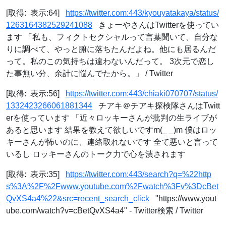
[取得: 表示:64]
https://twitter.com:443/kyouyatakaya/status/
1263164382529241088
きょーやさんはTwitterを使ってい
ます 「私も、フィクトセクシャルって言葉聞いて、自分な
りに調べて、やっと腑に落ちたんだよね。他にも居るんだ
って。私のこの気持ちは違わないんだって。 3次元で恋し
た事無い分、余計に悩んでたから。」 / Twitter
[取得: 表示:56]
https://twitter.com:443/chiaki070707/status/
1332423266061881344
チアキ＠チアキ探検隊さんはTwitt
erを使っています 「近々ロッキーさんが批判の生ライブが
あると思います 結果を教えて欲しいですm(_ _)m 僕はロッ
キーさんが怖いのに、連絡取れないです 全て悪いと言って
いるし ロッキーさんのトーク力で心を潰されます
[取得: 表示:35]
https://twitter.com:443/search?q=%22http
s%3A%2F%2Fwww.youtube.com%2Fwatch%3Fv%3DcBet
QvXS4a4%22&src=recent_search_click
"https://www.yout
ube.com/watch?v=cBetQvXS4a4" - Twitter検索 / Twitter