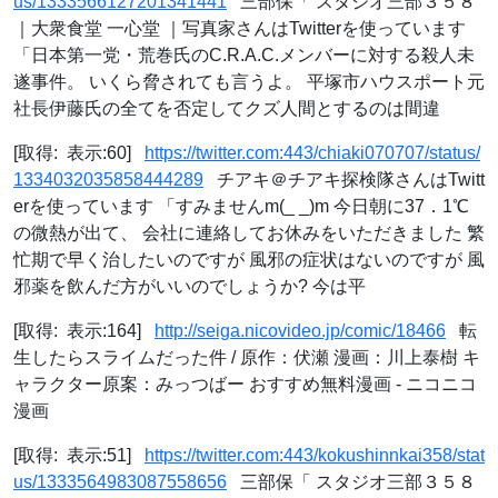
us/1333566127201341441
三部保「 スタジオ三部３５８
｜大衆食堂 一心堂 ｜写真家さんはTwitterを使っています
「日本第一党・荒巻氏のC.R.A.C.メンバーに対する殺人未
遂事件。 いくら脅されても言うよ。 平塚市ハウスポート元
社長伊藤氏の全てを否定してクズ人間とするのは間違
[取得: 表示:60]
https://twitter.com:443/chiaki070707/status/
1334032035858444289
チアキ＠チアキ探検隊さんはTwitt
erを使っています 「すみませんm(_ _)m 今日朝に37．1℃
の微熱が出て、 会社に連絡してお休みをいただきました 繁
忙期で早く治したいのですが 風邪の症状はないのですが 風
邪薬を飲んだ方がいいのでしょうか? 今は平
[取得: 表示:164]
http://seiga.nicovideo.jp/comic/18466
転
生したらスライムだった件 / 原作：伏瀬 漫画：川上泰樹 キ
ャラクター原案：みっつばー おすすめ無料漫画 - ニコニコ
漫画
[取得: 表示:51]
https://twitter.com:443/kokushinnkai358/stat
us/1333564983087558656
三部保「 スタジオ三部３５８