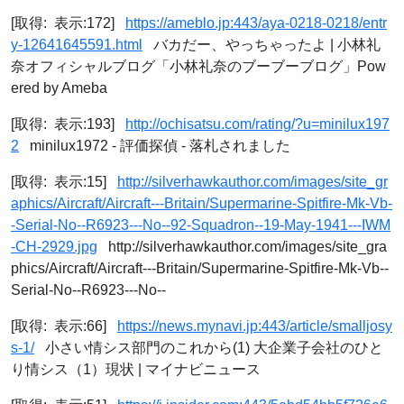
[取得: 表示:172]
https://ameblo.jp:443/aya-0218-0218/entr
y-12641645591.html
バカだー、やっちゃったよ | 小林礼
奈オフィシャルブログ「小林礼奈のブーブーブログ」Pow
ered by Ameba
[取得: 表示:193]
http://ochisatsu.com/rating/?u=minilux197
2
minilux1972 - 評価探偵 - 落札されました
[取得: 表示:15]
http://silverhawkauthor.com/images/site_gr
aphics/Aircraft/Aircraft---Britain/Supermarine-Spitfire-Mk-Vb-
-Serial-No--R6923---No--92-Squadron--19-May-1941---IWM
-CH-2929.jpg
http://silverhawkauthor.com/images/site_gra
phics/Aircraft/Aircraft---Britain/Supermarine-Spitfire-Mk-Vb--
Serial-No--R6923---No--
[取得: 表示:66]
https://news.mynavi.jp:443/article/smalljosy
s-1/
小さい情シス部門のこれから(1) 大企業子会社のひと
り情シス（1）現状 | マイナビニュース