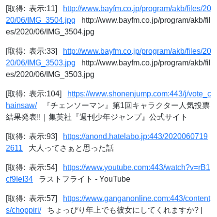
[取得: 表示:11]
http://www.bayfm.co.jp/program/akb/files/20
20/06/IMG_3504.jpg
http://www.bayfm.co.jp/program/akb/fil
es/2020/06/IMG_3504.jpg
[取得: 表示:33]
http://www.bayfm.co.jp/program/akb/files/20
20/06/IMG_3503.jpg
http://www.bayfm.co.jp/program/akb/fil
es/2020/06/IMG_3503.jpg
[取得: 表示:104]
https://www.shonenjump.com:443/j/vote_c
hainsaw/
『チェンソーマン』第1回キャラクター人気投票
結果発表!!｜集英社『週刊少年ジャンプ』公式サイト
[取得: 表示:93]
https://anond.hatelabo.jp:443/2020060719
2611
大人ってさぁと思った話
[取得: 表示:54]
https://www.youtube.com:443/watch?v=rB1
cf9IeI34
ラストフライト - YouTube
[取得: 表示:57]
https://www.ganganonline.com:443/content
s/choppiri/
ちょっぴり年上でも彼女にしてくれますか? |