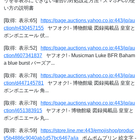
リを非表示にできない場合の対処設定方法 - スマホPCの使
い方の説明書
[取得: 表示:65]
https://page.auctions.yahoo.co.jp:443/jp/au
ction/n430457155
ヤフオク! - 博物館級 図録掲載品 皇室と
ボンボニエール 伏...
[取得: 表示:52]
https://page.auctions.yahoo.co.jp:443/jp/au
ction/l607341837
ヤフオク! - Musicman Luke BFR Baham
a blue burst バーズア...
[取得: 表示:78]
https://page.auctions.yahoo.co.jp:443/jp/au
ction/d447145781
ヤフオク! - 博物館級 図録掲載品 皇室と
ボンボニエール 角...
[取得: 表示:78]
https://page.auctions.yahoo.co.jp:443/jp/au
ction/j651383915
ヤフオク! - 博物館級 図録掲載品 皇室と
ボンボニエール 丸...
[取得: 表示:59]
https://store.line.me:443/emojishop/produc
t/5b4886c9040ab1d57bc6467a/ja
ポムポムプリン 絵文字 -