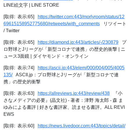
LINE絵文字 | LINE STORE
[取得: 表示:65]
https://twitter.com:443/morlyroom/status/12
69615158952775680/retweets/with_comments
リツイート
/ Twitter
[取得: 表示:65]
https://diamond.jp:443/articles/-/230879
プ
ロ野球とJリーグが「新型コロナで連携」の歴史的衝撃 | ニ
ュース3面鏡 | ダイヤモンド・オンライン
[取得: 表示:74]
https://ascii.jp:443/elem/000/004/005/4005
135/
ASCII.jp：プロ野球とJリーグが「新型コロナで連
携」の歴史的衝撃
[取得: 表示:63]
https://allreviews.jp:443/review/438
『小
さなメディアの必要』(晶文社) - 著者：津野 海太郎 - 森 ま
ゆみによる書評 | 好きな書評家、読ませる書評。ALL REVI
EWS
[取得: 表示:60]
https://news.livedoor.com:443/topics/detail/