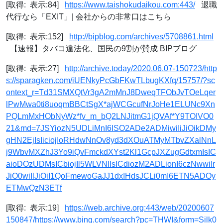
[取得: 表示:84]
https://www.taishokudaikou.com:443/
退職
代行なら「EXIT」| 会社からの非常口はこちら
[取得: 表示:152]
http://bipblog.com/archives/5708861.html
【速報】タバコ違法化、国民の9割が賛成 BIPブログ
[取得: 表示:27]
http://archive.today/2020.06.07-150723/http
s://sparagken.com/iUENkyPcGbFKwTLbugKXfq/15757/?sc
ontext_r=Td31SMXQtVr3gA2mMnJ8DweqTFObJvTOeLqer
lPwMwa0ti8uoqmBBCtSgX*ajWCGcufNrJoHe1ELUNc9Xn
PQLmMxHObNyWz*fv_m_bQ2LNJitmG1jQVAf*Y9TOIVO0
21&md=7JSYiozN5UDLiMnI6ISO2ADe2ADMiwiIiJiOikDMy
gHN2EjIsIiciojIoRHdwNnOv8yd3dXOuATMyMTbvZXalNnL
j9WbvMXZhJ3Yo9iQvFmckdXYst2Kl1GcpJXZugGdtxmIsIC
aioDOzUDMsICbiojIl5WLVNlIsICdiozM2ADLionI6czNwwiIr
JiO0wiIlJiOiI1QoFmewoGaJJ1dxIHdsJCLi0mI6ETN5ADOy
ETMwQzN3ETf
[取得: 表示:19]
https://web.archive.org:443/web/20200607
150847/https://www.bing.com/search?pc=THWI&form=Silk0