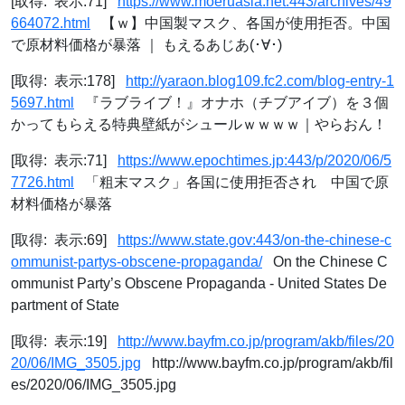
[取得: 表示:71]
https://www.moeruasia.net:443/archives/49
664072.html
【ｗ】中国製マスク、各国が使用拒否。中国
で原材料価格が暴落 ｜ もえるあじあ(･∀･)
[取得: 表示:178]
http://yaraon.blog109.fc2.com/blog-entry-1
5697.html
『ラブライブ！』オナホ（チブアイブ）を３個
かってもらえる特典壁紙がシュールｗｗｗｗ｜やらおん！
[取得: 表示:71]
https://www.epochtimes.jp:443/p/2020/06/5
7726.html
「粗末マスク」各国に使用拒否され 中国で原
材料価格が暴落
[取得: 表示:69]
https://www.state.gov:443/on-the-chinese-c
ommunist-partys-obscene-propaganda/
On the Chinese C
ommunist Party’s Obscene Propaganda - United States De
partment of State
[取得: 表示:19]
http://www.bayfm.co.jp/program/akb/files/20
20/06/IMG_3505.jpg
http://www.bayfm.co.jp/program/akb/fil
es/2020/06/IMG_3505.jpg