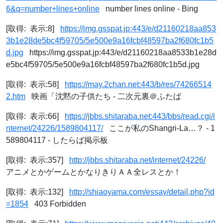
6&q=number+lines+online
number lines online - Bing
[取得: 表示:8]
https://img.gsspat.jp:443/e/d21160218aa853
3b1e28de5bc4f59705/5e500e9a16fcbf48597ba2f680fc1b5
d.jpg
https://img.gsspat.jp:443/e/d21160218aa8533b1e28d
e5bc4f59705/5e500e9a16fcbf48597ba2f680fc1b5d.jpg
[取得: 表示:58]
https://may.2chan.net:443/b/res/74266514
2.htm
映画「沈黙の子供たち - 二次元裏＠ふたば
[取得: 表示:66]
https://jbbs.shitaraba.net:443/bbs/read.cgi/i
nternet/24226/1589804117/
ここが私のShangri-La…？ - 1
589804117 - したらば掲示板
[取得: 表示:357]
http://jbbs.shitaraba.net/internet/24226/
アニメとかゲームとかなりきりＡＡ全レスとか！
[取得: 表示:132]
http://shiaoyama.com/essay/detail.php?id
=1854
403 Forbidden