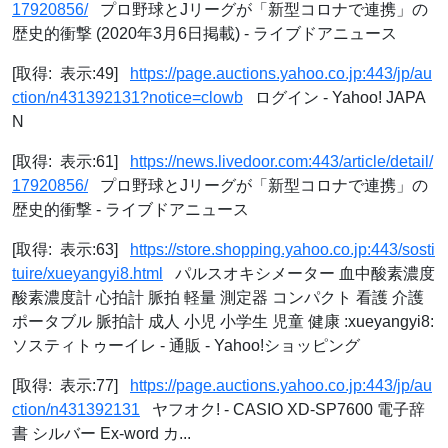
17920856/
プロ野球とJリーグが「新型コロナで連携」の
歴史的衝撃 (2020年3月6日掲載) - ライブドアニュース
[取得: 表示:49]
https://page.auctions.yahoo.co.jp:443/jp/au
ction/n431392131?notice=clowb
ログイン - Yahoo! JAPA
N
[取得: 表示:61]
https://news.livedoor.com:443/article/detail/
17920856/
プロ野球とJリーグが「新型コロナで連携」の
歴史的衝撃 - ライブドアニュース
[取得: 表示:63]
https://store.shopping.yahoo.co.jp:443/sosti
tuire/xueyangyi8.html
パルスオキシメーター 血中酸素濃度
酸素濃度計 心拍計 脈拍 軽量 測定器 コンパクト 看護 介護
ポータブル 脈拍計 成人 小児 小学生 児童 健康 :xueyangyi8:
ソスティトゥーイレ - 通販 - Yahoo!ショッピング
[取得: 表示:77]
https://page.auctions.yahoo.co.jp:443/jp/au
ction/n431392131
ヤフオク! - CASIO XD-SP7600 電子辞
書 シルバー Ex-word カ...