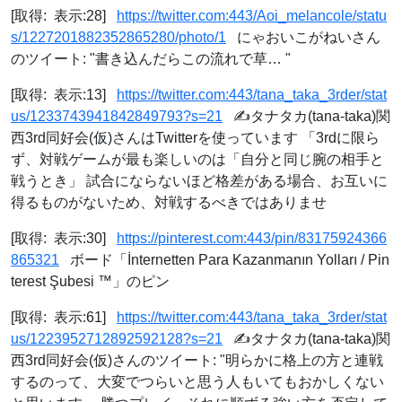
[取得: 表示:28]
https://twitter.com:443/Aoi_melancole/statu
s/1227201882352865280/photo/1
にゃおいこがねいさん
のツイート: "書き込んだらこの流れで草… "
[取得: 表示:13]
https://twitter.com:443/tana_taka_3rder/stat
us/1233743941842849793?s=21
✍️タナタカ(tana-taka)関
西3rd同好会(仮)さんはTwitterを使っています 「3rdに限ら
ず、対戦ゲームが最も楽しいのは「自分と同じ腕の相手と
戦うとき」 試合にならないほど格差がある場合、お互いに
得るものがないため、対戦するべきではありませ
[取得: 表示:30]
https://pinterest.com:443/pin/83175924366
865321
ボード「İnternetten Para Kazanmanın Yolları / Pin
terest Şubesi ™」のピン
[取得: 表示:61]
https://twitter.com:443/tana_taka_3rder/stat
us/1223952712892592128?s=21
✍️タナタカ(tana-taka)関
西3rd同好会(仮)さんのツイート: "明らかに格上の方と連戦
するのって、大変でつらいと思う人もいてもおかしくない