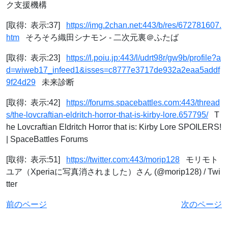
ク支援機構
[取得: 表示:37]
https://img.2chan.net:443/b/res/672781607.
htm
そろそろ織田シナモン - 二次元裏＠ふたば
[取得: 表示:23]
https://l.poiu.jp:443/l/udrt98r/gw9b/profile?a
d=wiweb17_infeed1&isses=c8777e3717de932a2eaa5addf
9f24d29
未来診断
[取得: 表示:42]
https://forums.spacebattles.com:443/thread
s/the-lovcraftian-eldritch-horror-that-is-kirby-lore.657795/
T
he Lovcraftian Eldritch Horror that is: Kirby Lore SPOILERS!
| SpaceBattles Forums
[取得: 表示:51]
https://twitter.com:443/morip128
モリモト
ユア（Xperiaに写真消されました）さん (@morip128) / Twi
tter
前のページ
次のページ