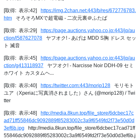
[取得: 表示:42]
https://img.2chan.net:443/b/res/672776783.
htm
そろそろMXで超電磁 - 二次元裏＠ふたば
[取得: 表示:29]
https://page.auctions.yahoo.co.jp:443/jp/au
ction/l587627078
ヤフオク! - あげは MDD S胸 ドレス セッ
ト 滅音
[取得: 表示:45]
https://page.auctions.yahoo.co.jp:443/jp/au
ction/g413118937
ヤフオク! - Narcisse Noir DDH-09 セミ
ホワイト カスタムヘ...
[取得: 表示:40]
https://twitter.com:443/morip128
モリモト
ユア（Xperiaに写真消されました）さん (@morip128) / Twi
tter
[取得: 表示:48]
http://media.8kun.top/file_store/6dcbec17c
ad71ff55846dc9092889f85283002c3a9f6549fd2f73e50d0d
3ef6b.jpg
http://media.8kun.top/file_store/6dcbec17cad71ff
55846dc9092889f85283002c3a9f6549fd2f73e50d0d3ef6b.j