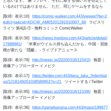
と思います。 勝つプレイ、それに順ずる強い方を否定して
いるわけではありません。 ただ、同じゲームをするなら
[取得: 表示:10]
https://comic-walker.com:443/viewer/?tw=2
&dlcl=ja&cid=KDCW_AM05201281010007_68
ラピスリ
ライツ 第4話-① - 無料コミック ComicWalker
[取得: 表示:30]
https://news.livedoor.com:443/article/detail/
17988961/
「米軍がウイルス持ち込んだかも」中国・習政
権が新たな「隠蔽」 - ライブドアニュース
[取得: 表示:78]
http://imepic.jp/20200318/115410
無題｜
画像アップローダー イメピク
[取得: 表示:17]
https://twitter.com:443/tana_taka_3rder/stat
us/1218149201038589952?s=21
ツイートする / Twitter
[取得: 表示:95]
http://imepic.jp/20200318/115390
無題｜
画像アップローダー イメピク
[取得: 表示:36]
https://gamebanana.com:443/maps/199877