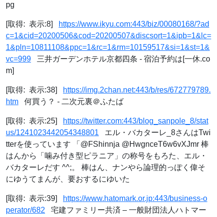
pg
[取得: 表示:8]
https://www.ikyu.com:443/biz/00080168/?ad
c=1&cid=20200506&cod=20200507&discsort=1&ipb=1&lc=
1&pln=10811108&ppc=1&rc=1&rm=10159517&si=1&st=1&
vc=999
三井ガーデンホテル京都四条 - 宿泊予約は[一休.co
m]
[取得: 表示:38]
https://img.2chan.net:443/b/res/672779789.
htm
何買う？ - 二次元裏＠ふたば
[取得: 表示:25]
https://twitter.com:443/blog_sanpole_8/stat
us/1241023442054348801
エル・バカターレ_8さんはTwi
tterを使っています 「@FShinnja @HwgnceT6w6vXJmr 棒
はんから「噛み付き型ピラニア」の称号をもろた、エル・
バカターレだす ^^;。 棒はん、ナンやら論理的っぽく偉そ
にゆうてまんが、要おするにゆいた
[取得: 表示:39]
https://www.hatomark.or.jp:443/business-o
perator/682
宅建ファミリー共済 – 一般財団法人ハトマー