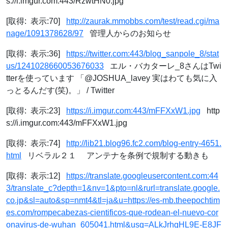
s://i.imgur.com:443/RzwtHN0.jpg
[取得: 表示:70]
http://zaurak.mmobbs.com/test/read.cgi/ma
nage/1091378628/97
管理人からのお知らせ
[取得: 表示:36]
https://twitter.com:443/blog_sanpole_8/stat
us/1241028660053676033
エル・バカターレ_8さんはTwi
tterを使っています 「@JOSHUA_lavey 実はわても気に入
っとるんだす(笑)。」 / Twitter
[取得: 表示:23]
https://i.imgur.com:443/mFFXxW1.jpg
http
s://i.imgur.com:443/mFFXxW1.jpg
[取得: 表示:74]
http://lib21.blog96.fc2.com/blog-entry-4651.
html
リベラル２１ アンテナを条例で規制する動きも
[取得: 表示:12]
https://translate.googleusercontent.com:44
3/translate_c?depth=1&nv=1&pto=nl&rurl=translate.google.
co.jp&sl=auto&sp=nmt4&tl=ja&u=https://es-mb.theepochtim
es.com/rompecabezas-cientificos-que-rodean-el-nuevo-cor
onavirus-de-wuhan_605041.html&usg=ALkJrhgHL9E-E8JF