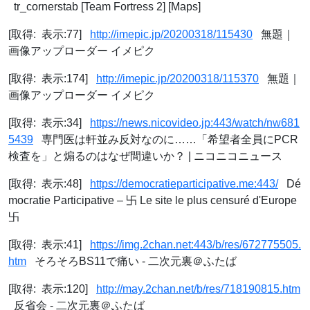
tr_cornerstab [Team Fortress 2] [Maps]
[取得: 表示:77]
http://imepic.jp/20200318/115430
無題｜
画像アップローダー イメピク
[取得: 表示:174]
http://imepic.jp/20200318/115370
無題｜
画像アップローダー イメピク
[取得: 表示:34]
https://news.nicovideo.jp:443/watch/nw681
5439
専門医は軒並み反対なのに……「希望者全員にPCR
検査を」と煽るのはなぜ間違いか？ | ニコニコニュース
[取得: 表示:48]
https://democratieparticipative.me:443/
Dé
mocratie Participative – 卐 Le site le plus censuré d'Europe
卐
[取得: 表示:41]
https://img.2chan.net:443/b/res/672775505.
htm
そろそろBS11で痛い - 二次元裏＠ふたば
[取得: 表示:120]
http://may.2chan.net/b/res/718190815.htm
反省会 - 二次元裏＠ふたば