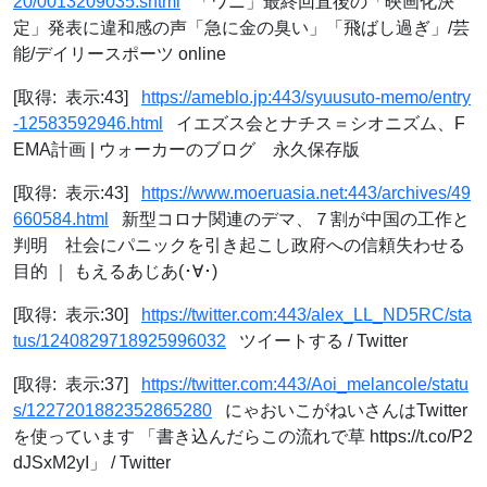
20/0013209035.shtml
「ワニ」最終回直後の「映画化決
定」発表に違和感の声「急に金の臭い」「飛ばし過ぎ」/芸
能/デイリースポーツ online
[取得: 表示:43]
https://ameblo.jp:443/syuusuto-memo/entry
-12583592946.html
イエズス会とナチス＝シオニズム、F
EMA計画 | ウォーカーのブログ 永久保存版
[取得: 表示:43]
https://www.moeruasia.net:443/archives/49
660584.html
新型コロナ関連のデマ、７割が中国の工作と
判明 社会にパニックを引き起こし政府への信頼失わせる
目的 ｜ もえるあじあ(･∀･)
[取得: 表示:30]
https://twitter.com:443/alex_LL_ND5RC/sta
tus/1240829718925996032
ツイートする / Twitter
[取得: 表示:37]
https://twitter.com:443/Aoi_melancole/statu
s/1227201882352865280
にゃおいこがねいさんはTwitter
を使っています 「書き込んだらこの流れで草 https://t.co/P2
dJSxM2yI」 / Twitter