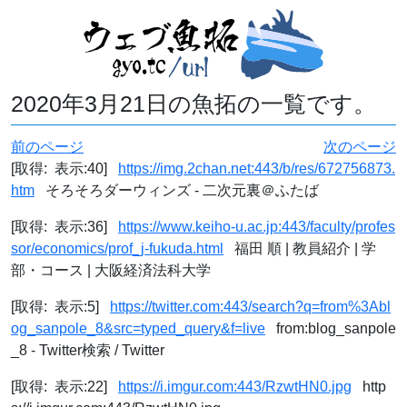
2020年3月21日の魚拓の一覧です。
前のページ
次のページ
[取得: 表示:40]
https://img.2chan.net:443/b/res/672756873.
htm
そろそろダーウィンズ - 二次元裏＠ふたば
[取得: 表示:36]
https://www.keiho-u.ac.jp:443/faculty/profes
sor/economics/prof_j-fukuda.html
福田 順 | 教員紹介 | 学
部・コース | 大阪経済法科大学
[取得: 表示:5]
https://twitter.com:443/search?q=from%3Abl
og_sanpole_8&src=typed_query&f=live
from:blog_sanpole
_8 - Twitter検索 / Twitter
[取得: 表示:22]
https://i.imgur.com:443/RzwtHN0.jpg
http