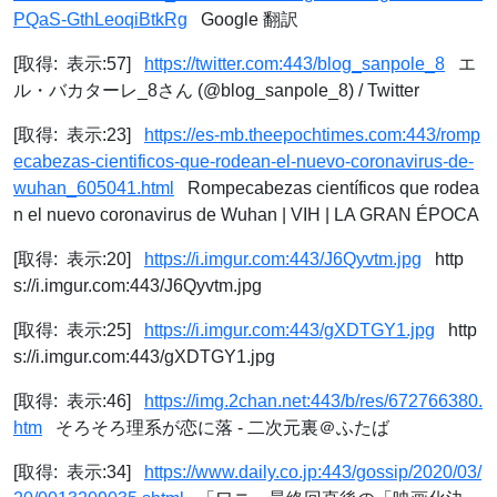
PQaS-GthLeoqiBtkRg
Google 翻訳
[取得: 表示:57]
https://twitter.com:443/blog_sanpole_8
エ
ル・バカターレ_8さん (@blog_sanpole_8) / Twitter
[取得: 表示:23]
https://es-mb.theepochtimes.com:443/romp
ecabezas-cientificos-que-rodean-el-nuevo-coronavirus-de-
wuhan_605041.html
Rompecabezas científicos que rodea
n el nuevo coronavirus de Wuhan | VIH | LA GRAN ÉPOCA
[取得: 表示:20]
https://i.imgur.com:443/J6Qyvtm.jpg
http
s://i.imgur.com:443/J6Qyvtm.jpg
[取得: 表示:25]
https://i.imgur.com:443/gXDTGY1.jpg
http
s://i.imgur.com:443/gXDTGY1.jpg
[取得: 表示:46]
https://img.2chan.net:443/b/res/672766380.
htm
そろそろ理系が恋に落 - 二次元裏＠ふたば
[取得: 表示:34]
https://www.daily.co.jp:443/gossip/2020/03/