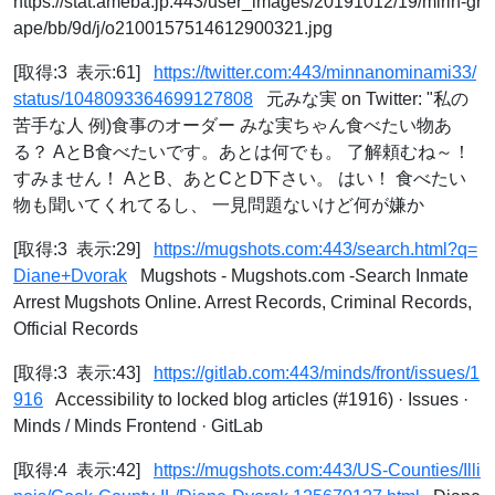
https://stat.ameba.jp:443/user_images/20191012/19/mirin-gr
ape/bb/9d/j/o2100157514612900321.jpg
[取得:3 表示:61]
https://twitter.com:443/minnanominami33/
status/1048093364699127808
元みな実 on Twitter: "私の
苦手な人 例)食事のオーダー みな実ちゃん食べたい物あ
る？ AとB食べたいです。あとは何でも。 了解頼むね～！
すみません！ AとB、あとCとD下さい。 はい！ 食べたい
物も聞いてくれてるし、 一見問題ないけど何が嫌か
[取得:3 表示:29]
https://mugshots.com:443/search.html?q=
Diane+Dvorak
Mugshots - Mugshots.com -Search Inmate
Arrest Mugshots Online. Arrest Records, Criminal Records,
Official Records
[取得:3 表示:43]
https://gitlab.com:443/minds/front/issues/1
916
Accessibility to locked blog articles (#1916) · Issues ·
Minds / Minds Frontend · GitLab
[取得:4 表示:42]
https://mugshots.com:443/US-Counties/Illi