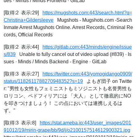
ues · Minds / Minds Frontend · GitLab
[取得:2 表示:29]
https://mugshots.com:443/search.html?q=
Christina+Gildersleeve
Mugshots - Mugshots.com -Search
Inmate Arrest Mugshots Online. Arrest Records, Criminal Re
cords, Official Records
[取得:2 表示:44]
https://gitlab.com:443/minds/engine/issue
s/839
Unable to fully cancel out of video upload (#839) · Is
sues · Minds / Minds Backend - Engine · GitLab
[取得:3 表示:27]
https://twitter.com:443/yomogidango0909/
status/1182611788270948352?s=19
よもぎ団子 on Twitte
r: "男性も女性もフェミニストもミソジニストも名誉男性も
ロリコン、ペドフィリアには 「大人」 として徹底的にNO
を叩きつけましょう！ この点においては連携しえるは
ず。"
[取得:3 表示:8]
https://stat.ameba.jp:443/user_images/201
91012/19/mirin-grape/bb/9d/j/o2100157514612900321.jpg