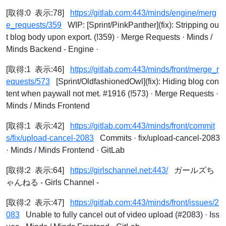
[取得:0 表示:78]
https://gitlab.com:443/minds/engine/merg
e_requests/359
WIP: [Sprint/PinkPanther](fix): Stripping ou
t blog body upon export. (!359) · Merge Requests · Minds /
Minds Backend - Engine ·
[取得:1 表示:46]
https://gitlab.com:443/minds/front/merge_r
equests/573
[Sprint/OldfashionedOwl](fix): Hiding blog con
tent when paywall not met. #1916 (!573) · Merge Requests ·
Minds / Minds Frontend
[取得:1 表示:42]
https://gitlab.com:443/minds/front/commit
s/fix/upload-cancel-2083
Commits · fix/upload-cancel-2083
· Minds / Minds Frontend · GitLab
[取得:2 表示:64]
https://girlschannel.net:443/
ガールズち
ゃんねる - Girls Channel -
[取得:2 表示:47]
https://gitlab.com:443/minds/front/issues/2
083
Unable to fully cancel out of video upload (#2083) · Iss