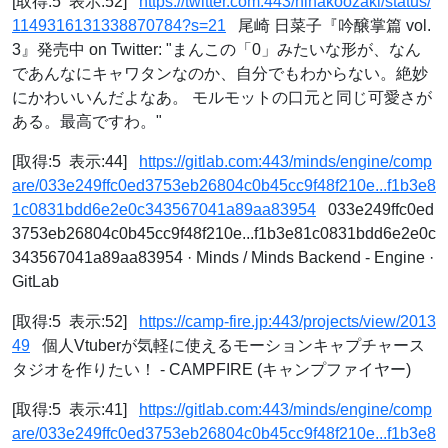
[取得:5 表示:52]
https://twitter.com:443/hinakoozaki/status/
1149316131338870784?s=21
尾崎 日菜子『吟醸掌篇 vol.
3』発売中 on Twitter: "まんこの「0」みたいな形が、なん
であんなにキャワタンなのか、自分でもわからない。絶妙
にかわいいんだよなあ。 モルモットの口元と同じ可愛さが
ある。最高ですわ。"
[取得:5 表示:44]
https://gitlab.com:443/minds/engine/comp
are/033e249ffc0ed3753eb26804c0b45cc9f48f210e...f1b3e8
1c0831bdd6e2e0c343567041a89aa83954
033e249ffc0ed
3753eb26804c0b45cc9f48f210e...f1b3e81c0831bdd6e2e0c
343567041a89aa83954 · Minds / Minds Backend - Engine ·
GitLab
[取得:5 表示:52]
https://camp-fire.jp:443/projects/view/2013
49
個人Vtuberが気軽に使えるモーションキャプチャース
タジオを作りたい！ - CAMPFIRE (キャンプファイヤー)
[取得:5 表示:41]
https://gitlab.com:443/minds/engine/comp
are/033e249ffc0ed3753eb26804c0b45cc9f48f210e...f1b3e8