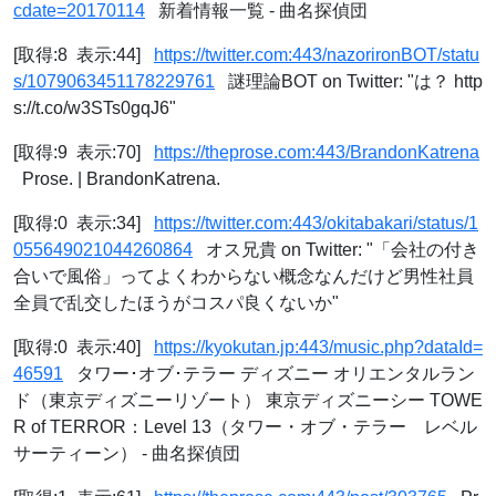
cdate=20170114
新着情報一覧 - 曲名探偵団
[取得:8 表示:44]
https://twitter.com:443/nazorironBOT/statu
s/1079063451178229761
謎理論BOT on Twitter: "は？ http
s://t.co/w3STs0gqJ6"
[取得:9 表示:70]
https://theprose.com:443/BrandonKatrena
Prose. | BrandonKatrena.
[取得:0 表示:34]
https://twitter.com:443/okitabakari/status/1
055649021044260864
オス兄貴 on Twitter: "「会社の付き
合いで風俗」ってよくわからない概念なんだけど男性社員
全員で乱交したほうがコスパ良くないか"
[取得:0 表示:40]
https://kyokutan.jp:443/music.php?dataId=
46591
タワー･オブ･テラー ディズニー オリエンタルラン
ド（東京ディズニーリゾート） 東京ディズニーシー TOWE
R of TERROR：Level 13（タワー・オブ・テラー レベル
サーティーン） - 曲名探偵団