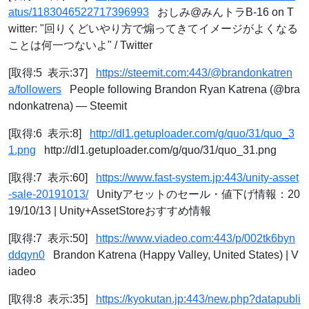
atus/1183046522717396993
おしみ@みんトラB-16 on T
witter: "回りくどいやり方で煽ってきてイメージがよくなる
ことは何一つないよ" / Twitter
[取得:5 表示:37]
https://steemit.com:443/@brandonkatren
a/followers
People following Brandon Ryan Katrena (@bra
ndonkatrena) — Steemit
[取得:6 表示:8]
http://dl1.getuploader.com/g/quo/31/quo_3
1.png
http://dl1.getuploader.com/g/quo/31/quo_31.png
[取得:7 表示:60]
https://www.fast-system.jp:443/unity-asset
-sale-20191013/
Unityアセットのセール・値下げ情報：20
19/10/13 | Unity+AssetStoreおすすめ情報
[取得:7 表示:50]
https://www.viadeo.com:443/p/002tk6byn
ddqyn0
Brandon Katrena (Happy Valley, United States) | V
iadeo
[取得:8 表示:35]
https://kyokutan.jp:443/new.php?datapubli