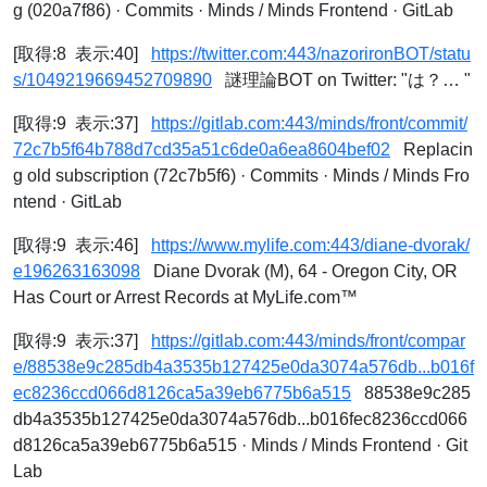
g (020a7f86) · Commits · Minds / Minds Frontend · GitLab
[取得:8 表示:40]
https://twitter.com:443/nazorironBOT/statu
s/1049219669452709890
謎理論BOT on Twitter: "は？… "
[取得:9 表示:37]
https://gitlab.com:443/minds/front/commit/
72c7b5f64b788d7cd35a51c6de0a6ea8604bef02
Replacin
g old subscription (72c7b5f6) · Commits · Minds / Minds Fro
ntend · GitLab
[取得:9 表示:46]
https://www.mylife.com:443/diane-dvorak/
e196263163098
Diane Dvorak (M), 64 - Oregon City, OR
Has Court or Arrest Records at MyLife.com™
[取得:9 表示:37]
https://gitlab.com:443/minds/front/compar
e/88538e9c285db4a3535b127425e0da3074a576db...b016f
ec8236ccd066d8126ca5a39eb6775b6a515
88538e9c285
db4a3535b127425e0da3074a576db...b016fec8236ccd066
d8126ca5a39eb6775b6a515 · Minds / Minds Frontend · Git
Lab