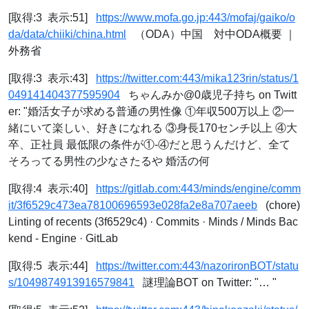
[取得:3 表示:51]
https://www.mofa.go.jp:443/mofaj/gaiko/o
da/data/chiiki/china.html
（ODA）中国 対中ODA概要 ｜
外務省
[取得:3 表示:43]
https://twitter.com:443/mika123rin/status/1
049141404377595904
ちゃんみか@0歳児子持ち on Twitt
er: "婚活女子が求める普通の男性像 ①年収500万以上 ②一
緒にいて楽しい、好きになれる ③身長170センチ以上 ④大
卒、正社員 最低限の条件が①-④だと思うんだけど、全て
そろってる男性の少なさたるや 婚活の何
[取得:4 表示:40]
https://gitlab.com:443/minds/engine/comm
it/3f6529c473ea78100696593e028fa2e8a707aeeb
(chore)
Linting of recents (3f6529c4) · Commits · Minds / Minds Bac
kend - Engine · GitLab
[取得:5 表示:44]
https://twitter.com:443/nazorironBOT/statu
s/1049874913916579841
謎理論BOT on Twitter: "… "