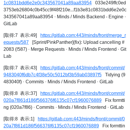
1c0831bdd6e2e0c343567041a89aa83954
033e249ffc0ed
3753eb26804c0b45cc9f48f210e...f1b3e81c0831bdd6e2e0c
343567041a89aa83954 · Minds / Minds Backend - Engine ·
GitLab
[取得:7 表示:49]
https://gitlab.com:443/minds/front/merge_r
equests/587
[Sprint/PinkPanther](fix): Upload cancelling #
2083 (!587) · Merge Requests · Minds / Minds Frontend · Git
Lab
[取得:7 表示:43]
https://gitlab.com:443/minds/front/commit/
9483040f6db7c4f38e50c5012bf3b59ab03897f5
Tidying (9
483040f) · Commits · Minds / Minds Frontend · GitLab
[取得:8 表示:37]
https://gitlab.com:443/minds/front/commit/
020a7f861d186f566376f6135c07cf1960076889
Fix formtti
ng (020a7f86) · Commits · Minds / Minds Frontend · GitLab
[取得:8 表示:1]
https://gitlab.com:443/minds/front/commit/0
20a7f861d186f566376f6135c07cf1960076889
Fix formttin