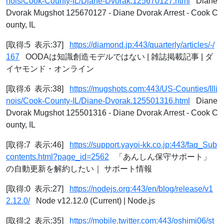
nois/Cook-County-IL/Diane-Dvorak.125670127.html
Diane
Dvorak Mugshot 125670127 - Diane Dvorak Arrest - Cook C
ounty, IL
[取得:5 表示:37]
https://diamond.jp:443/quarterly/articles/-/
167
OODAは知識創造モデルではない | 雑誌掲載記事 | ダ
イヤモンド・オンライン
[取得:6 表示:38]
https://mugshots.com:443/US-Counties/Illi
nois/Cook-County-IL/Diane-Dvorak.125501316.html
Diane
Dvorak Mugshot 125501316 - Diane Dvorak Arrest - Cook C
ounty, IL
[取得:7 表示:46]
https://support.yayoi-kk.co.jp:443/faq_Sub
contents.html?page_id=2562
「あんしん保守サポート」
の自動更新を解約したい｜ サポート情報
[取得:0 表示:27]
https://nodejs.org:443/en/blog/release/v1
2.12.0/
Node v12.12.0 (Current) | Node.js
[取得:2 表示:35]
https://mobile.twitter.com:443/oshimi06/st