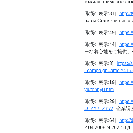
тожили примерно стол
[取得: 表示:81]
http:/
л» ли Солженицын о 
[取得: 表示:49]
https:
[取得: 表示:44]
https:
ーな着心地をご提供。
[取得: 表示:8]
https:/
_campaign=article416
[取得: 表示:19]
https:
yu/tennyu.htm
[取得: 表示:29]
https:
=CZY71ZYW
企業調査か
[取得: 表示:64]
http:
2.04.2008 N 262-