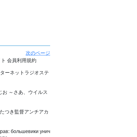
次のページ
ト 会員利用規約
ンターネットラジオステ
お ～さあ、ウイルス
たつき監督アンチアカ
ав: большевики унич