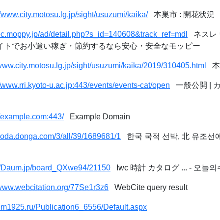
//www.city.motosu.lg.jp/sight/usuzumi/kaika/
本巣市 : 開花状況
/pc.moppy.jp/ad/detail.php?s_id=140608&track_ref=mdl
ネスレ 
トサイトでお小遣い稼ぎ・節約するなら安心・安全なモッピー
/www.city.motosu.lg.jp/sight/usuzumi/kaika/2019/310405.html
本巣
//www.rri.kyoto-u.ac.jp:443/events/events-cat/open
一般公開 | 
//example.com:443/
Example Domain
/voda.donga.com/3/all/39/1689681/1
한국 국적 선박, 北 유조선에 
://Daum.jp/board_QXwe94/21150
Iwc 時計 カタログ ... - 오
/www.webcitation.org/77Se1r3z6
WebCite query result
/nm1925.ru/Publication6_6556/Default.aspx