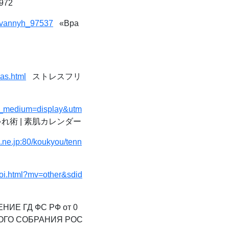
1972
irovannyh_97537
«Вра
as.html
ストレスフリ
tm_medium=display&utm
術 | 素肌カレンダー
.ne.jp:80/koukyou/tenn
roi.html?mv=other&sdid
ИЕ ГД ФС РФ от 0
НОГО СОБРАНИЯ РОС