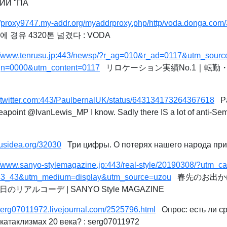
ИИ "ПА
://proxy9747.my-addr.org/myaddrproxy.php/http/voda.donga.com/
 경유 4320톤 넘겼다 : VODA
://www.tenrusu.jp:443/newsp/?r_ag=010&r_ad=0117&utm_sour
n=0000&utm_content=0117
リロケーション実績No.1｜転勤
//twitter.com:443/PaulbernalUK/status/643134173264367618
Pau
int @IvanLewis_MP I know. Sadly there IS a lot of anti-Semi
/rusidea.org/32030
Три цифры. О потерях нашего народа при 
://www.sanyo-stylemagazine.jp:443/real-style/20190308/?utm
1_43_43&utm_medium=display&utm_source=uzou
春先のお出か
のリアルコーデ | SANYO Style MAGAZINE
/serg07011972.livejournal.com/2525796.html
Опрос: есть ли с
катаклизмах 20 века? : serg07011972