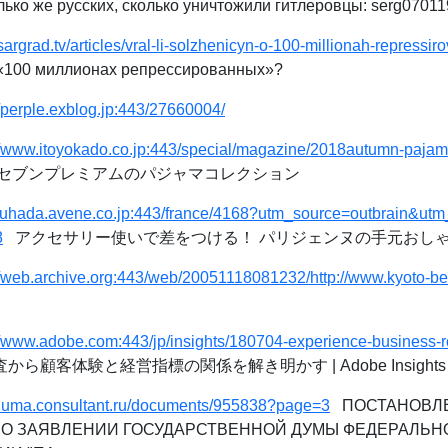
ько же русских, сколько уничтожили гитлеровцы: serg0701
/tsargrad.tv/articles/vral-li-solzhenicyn-o-100-millionah-repress
«100 миллионах репрессированных»?
//perple.exblog.jp:443/27660004/
//www.itoyokado.co.jp:443/special/magazine/2018autumn-pajam
セブンプレミアムのパジャマコレクション
/suhada.avene.co.jp:443/france/4168?utm_source=outbrain&u
8
アクセサリー使いで差をつける！ パリジェンヌの手元おしゃれ
//web.archive.org:443/web/20051118081232/http://www.kyoto-be
//www.adobe.com:443/jp/insights/180704-experience-business-
ら顧客体験と経営指標の関係を解き明かす | Adobe Insights
//duma.consultant.ru/documents/955838?page=3
ПОСТАНОВЛЕН
5 ГД "О ЗАЯВЛЕНИИ ГОСУДАРСТВЕННОЙ ДУМЫ ФЕДЕРАЛЬ