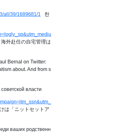
3/all/39/1689681/1
한
ce=logly_sp&utm_mediu
・海外赴任の自宅管理は
l Bernal on Twitter:
tism about. And from s
советской власти
_campaign=itm_ssn&utm_
けは「ニットセットア
реди ваших родственн