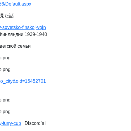
56/Default.aspx
見た話
-sovetsko-finskoj-vojn
Финляндии 1939-1940
ветской семьи
o.png
o.png
biko_city&oid=15452701
o.png
o.png
-furry-cub
Discord’s l