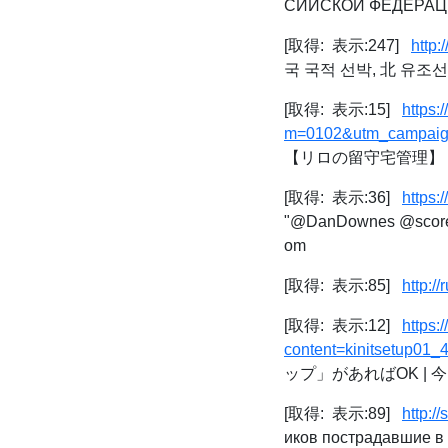
СИЙСКОЙ ФЕДЕРАЦ
[取得: 表示:247]
http
국 국적 선박, 北 유조선에
[取得: 表示:15]
https
m=0102&utm_campaig
【リロの留守宅管理】
[取得: 表示:36]
https:
"@DanDownes @scoreapo
om
[取得: 表示:85]
http:/
[取得: 表示:12]
https
content=kinitsetup0
ップ」があればOK | 今日
[取得: 表示:89]
http:/
иков пострадавшие в 