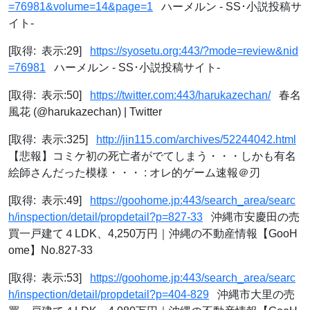
=76981&volume=14&page=1
ハーメルン - SS･小説投稿サ
イト-
[取得: 表示:29]
https://syosetu.org:443/?mode=review&nid
=76981
ハーメルン - SS･小説投稿サイト-
[取得: 表示:50]
https://twitter.com:443/harukazechan/
春名
風花 (@harukazechan) | Twitter
[取得: 表示:325]
http://jin115.com/archives/52244042.html
【悲報】コミケ初の死亡者がでてしまう・・・しかも有名
絵師さんだった模様・・・ : オレ的ゲーム速報＠刃
[取得: 表示:49]
https://goohome.jp:443/search_area/searc
h/inspection/detail/propdetail?p=827-33
沖縄市安慶田の売
買一戸建て４LDK、4,250万円｜沖縄の不動産情報【GooH
ome】No.827-33
[取得: 表示:53]
https://goohome.jp:443/search_area/searc
h/inspection/detail/propdetail?p=404-829
沖縄市大里の売