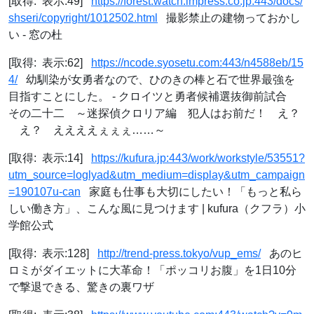
[取得: 表示:49]
https://forest.watch.impress.co.jp:443/docs/
shseri/copyright/1012502.html
撮影禁止の建物っておかし
い - 窓の杜
[取得: 表示:62]
https://ncode.syosetu.com:443/n4588eb/15
4/
幼馴染が女勇者なので、ひのきの棒と石で世界最強を
目指すことにした。 - クロイツと勇者候補選抜御前試合
その二十二 ～迷探偵クロリア編 犯人はお前だ！ え？
え？ ええええぇぇぇ……～
[取得: 表示:14]
https://kufura.jp:443/work/workstyle/53551?
utm_source=loglyad&utm_medium=display&utm_campaign
=190107u-can
家庭も仕事も大切にしたい！「もっと私ら
しい働き方」、こんな風に見つけます | kufura（クフラ）小
学館公式
[取得: 表示:128]
http://trend-press.tokyo/vup_ems/
あのヒ
ロミがダイエットに大革命！「ポッコリお腹」を1日10分
で撃退できる、驚きの裏ワザ