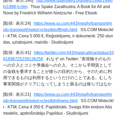
[取得: 表示:140]
http://www.gutenberg.org/files/1998/1998-
h/1998-h.htm
Thus Spake Zarathustra: A Book for All and
None by Friedrich Wilhelm Nietzsche - Free Ebook
[取得: 表示:24]
https://www.ss.com:443/msg/lv/transport/m
oto-transport/motorcycles/ktm/ffmph.html
SS.COM Motocikl
i - KTM, Cena 5 000 €. Reģistrējams, ir dokumenti. 250 stun
das, uzlabojumi. mainīts - Sludinājumi
[取得: 表示:41]
https://twitter.com:443/magicaltina/status/10
81696725239136256
れなぞ on Twitter: "表現物そのもの
への介入とコミケ準備会への介入、そこから手間賃として
の金銭を要求することが彼らの目的だから、そのために利
用できるものは利用するというだけのことである。むしろ
事実関係がクリアになってしまうと困るのは彼らではなか
[取得: 表示:21]
https://www.ss.com:443/msg/lv/transport/m
oto-transport/motorcycles/ktm/hgejo.html
SS.COM Motocikl
i - KTM, Cena 4 350 €. Papildināts. Svaigs Ktm enduro Abs
modelis. apdrošinātāju Papildus - Sludinājumi