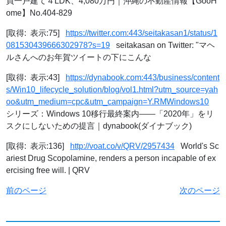
買一戸建て４LDK、4,080万円｜沖縄の不動産情報【GooH
ome】No.404-829
[取得: 表示:75]
https://twitter.com:443/seitakasan1/status/1
081530439666302978?s=19
seitakasan on Twitter: "マヘ
ルさんへのお年賀ツイートの下にこんな
[取得: 表示:43]
https://dynabook.com:443/business/content
s/Win10_lifecycle_solution/blog/vol1.html?utm_source=yah
oo&utm_medium=cpc&utm_campaign=Y.RMWindows10
シリーズ：Windows 10移行最終案内――「2020年」をリ
スクにしないための提言｜dynabook(ダイナブック)
[取得: 表示:136]
http://voat.co/v/QRV/2957434
World's Sc
ariest Drug Scopolamine, renders a person incapable of ex
ercising free will. | QRV
前のページ
次のページ