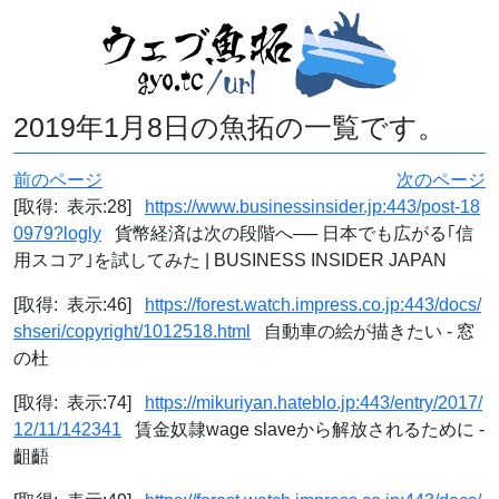
2019年1月8日の魚拓の一覧です。
前のページ
次のページ
[取得: 表示:28]
https://www.businessinsider.jp:443/post-18
0979?logly
貨幣経済は次の段階へ── 日本でも広がる｢信
用スコア｣を試してみた | BUSINESS INSIDER JAPAN
[取得: 表示:46]
https://forest.watch.impress.co.jp:443/docs/
shseri/copyright/1012518.html
自動車の絵が描きたい - 窓
の杜
[取得: 表示:74]
https://mikuriyan.hateblo.jp:443/entry/2017/
12/11/142341
賃金奴隷wage slaveから解放されるために -
齟齬