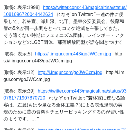
[取得: 表示:1998]
https://twitter.com:443/magicaltina/status/
1081696726044442624
れなぞ on Twitter: "一連の件に便
乗して、若林宣、瀬川深、北守、墨東公安委員会、後藤和
智の5名が同一歩調をとってコミケ絶滅を主張してきた。
そう遠くない時期にフェミニズム団体、レインボー・アク
ションなどのLGBT団体、部落解放同盟が話を聞きつけて
[取得: 表示:5]
https://i.imgur.com:443/goJWCcm.jpg
http
s://i.imgur.com:443/goJWCcm.jpg
[取得: 表示:12]
http://i.imgur.com/goJWCcm.jpg
http://i.im
gur.com/goJWCcm.jpg
[取得: 表示:39]
https://twitter.com:443/magicaltina/status/93
0761771907870720
れなぞ on Twitter: "若林宣に連なる論
客は、左翼(もはや単なる全体主義？)による表現規制の実
現のために昔の資料をチェリーピッキングするのが習い性
のようです。… "