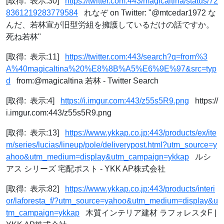
[取得: 表示:30]
https://twitter.com:443/magicaltina/status/72
8361219283779584
れなぞ on Twitter: "@mtcedar1972 な
んだ、若林宣が旧型労組を擁護しているだけの話ですか。
死ね若林"
[取得: 表示:11]
https://twitter.com:443/search?q=from%3
A%40magicaltina%20%E8%8B%A5%E6%9E%97&src=typ
d
from:@magicaltina 若林 - Twitter Search
[取得: 表示:4]
https://i.imgur.com:443/z55s5R9.png
https://
i.imgur.com:443/z55s5R9.png
[取得: 表示:13]
https://www.ykkap.co.jp:443/products/ex/ite
m/series/lucias/lineup/pole/deliverypost.html?utm_source=y
ahoo&utm_medium=display&utm_campaign=ykkap
ルシ
アス シリーズ 宅配ポスト - YKK AP株式会社
[取得: 表示:82]
https://www.ykkap.co.jp:443/products/interi
or/laforesta_f/?utm_source=yahoo&utm_medium=display&u
tm_campaign=ykkap
木質インテリア建材 ラフォレスタF |