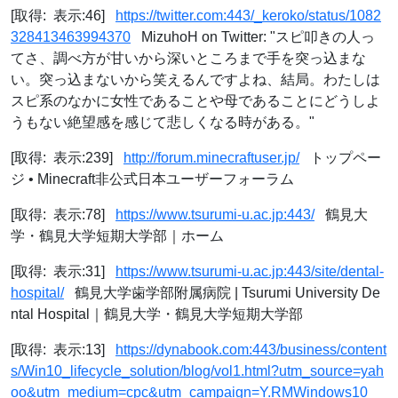
[取得: 表示:46]
https://twitter.com:443/_keroko/status/1082
328413463994370
MizuhoH on Twitter: "スピ叩きの人っ
てさ、調べ方が甘いから深いところまで手を突っ込まな
い。突っ込まないから笑えるんですよね、結局。わたしは
スピ系のなかに女性であることや母であることにどうしよ
うもない絶望感を感じて悲しくなる時がある。"
[取得: 表示:239]
http://forum.minecraftuser.jp/
トップペー
ジ • Minecraft非公式日本ユーザーフォーラム
[取得: 表示:78]
https://www.tsurumi-u.ac.jp:443/
鶴見大
学・鶴見大学短期大学部｜ホーム
[取得: 表示:31]
https://www.tsurumi-u.ac.jp:443/site/dental-
hospital/
鶴見大学歯学部附属病院 | Tsurumi University De
ntal Hospital｜鶴見大学・鶴見大学短期大学部
[取得: 表示:13]
https://dynabook.com:443/business/content
s/Win10_lifecycle_solution/blog/vol1.html?utm_source=yah
oo&utm_medium=cpc&utm_campaign=Y.RMWindows10