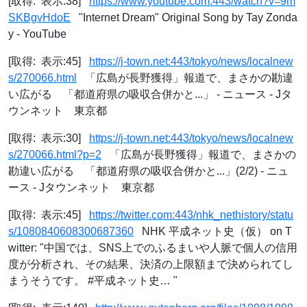
[取得: 表示:38]
https://www.youtube.com:443/watch?v=9m
SKBgvHdoE
"Internet Dream" Original Song by Tay Zonda
y - YouTube
[取得: 表示:45]
https://j-town.net:443/tokyo/news/localnew
s/270066.html
「広島が長野獲得」報道で、まさかの勘違
い広がる 「都道府県の吸収合併かと...」 - ニュース - Jタ
ウンネット 東京都
[取得: 表示:30]
https://j-town.net:443/tokyo/news/localnew
s/270066.html?p=2
「広島が長野獲得」報道で、まさかの
勘違い広がる 「都道府県の吸収合併かと...」(2/2) - ニュ
ース - Jタウンネット 東京都
[取得: 表示:45]
https://twitter.com:443/nhk_nethistory/statu
s/1080840608300687360
NHK 平成ネット史（仮） on T
witter: "中国では、SNS上でのふるまいや人脈で個人の信用
度が分析され、その結果、決済の上限額まで決められてし
まうそうです。 #平成ネット史… "