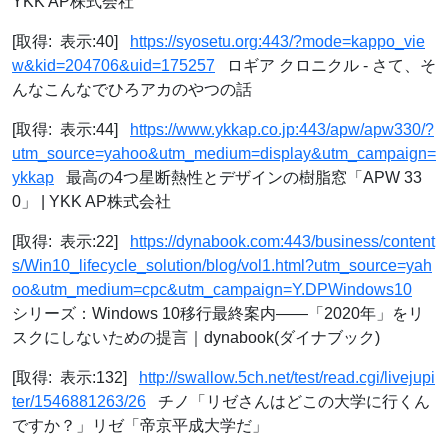
YKK AP株式会社
[取得: 表示:40]
https://syosetu.org:443/?mode=kappo_vie
w&kid=204706&uid=175257
ロギア クロニクル - さて、そ
んなこんなでひろアカのやつの話
[取得: 表示:44]
https://www.ykkap.co.jp:443/apw/apw330/?
utm_source=yahoo&utm_medium=display&utm_campaign=
ykkap
最高の4つ星断熱性とデザインの樹脂窓「APW 33
0」 | YKK AP株式会社
[取得: 表示:22]
https://dynabook.com:443/business/content
s/Win10_lifecycle_solution/blog/vol1.html?utm_source=yah
oo&utm_medium=cpc&utm_campaign=Y.DPWindows10
シリーズ：Windows 10移行最終案内――「2020年」をリ
スクにしないための提言｜dynabook(ダイナブック)
[取得: 表示:132]
http://swallow.5ch.net/test/read.cgi/livejupi
ter/1546881263/26
チノ「リゼさんはどこの大学に行くん
ですか？」リゼ「帝京平成大学だ」