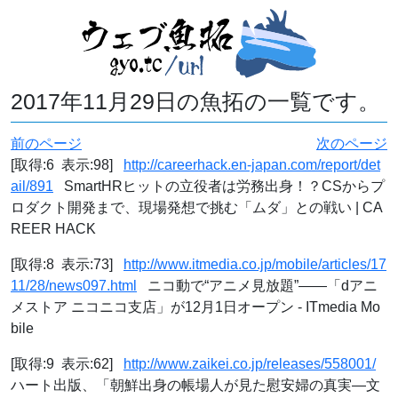
2017年11月29日の魚拓の一覧です。
前のページ
次のページ
[取得:6 表示:98]
http://careerhack.en-japan.com/report/det
ail/891
SmartHRヒットの立役者は労務出身！？CSからプ
ロダクト開発まで、現場発想で挑む「ムダ」との戦い | CA
REER HACK
[取得:8 表示:73]
http://www.itmedia.co.jp/mobile/articles/17
11/28/news097.html
ニコ動で“アニメ見放題”――「dアニ
メストア ニコニコ支店」が12月1日オープン - ITmedia Mo
bile
[取得:9 表示:62]
http://www.zaikei.co.jp/releases/558001/
ハート出版、「朝鮮出身の帳場人が見た慰安婦の真実―文