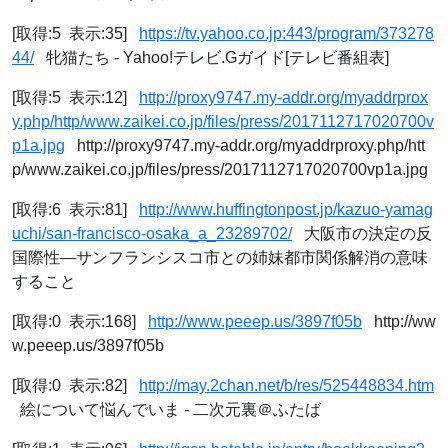
[取得:5 表示:35]
https://tv.yahoo.co.jp:443/program/373278
44/
牝猫たち - Yahoo!テレビ.Gガイド[テレビ番組表]
[取得:5 表示:12]
http://proxy9747.my-addr.org/myaddrprox
y.php/http/www.zaikei.co.jp/files/press/2017112717020700v
p1a.jpg
http://proxy9747.my-addr.org/myaddrproxy.php/htt
p/www.zaikei.co.jp/files/press/2017112717020700vp1a.jpg
[取得:6 表示:81]
http://www.huffingtonpost.jp/kazuo-yamag
uchi/san-francisco-osaka_a_23289702/
大阪市の決定の反
国際性―サンフランシスコ市との姉妹都市関係解消の意味
すること
[取得:0 表示:168]
http://www.peeep.us/3897f05b
http://ww
w.peeep.us/3897f05b
[取得:0 表示:82]
http://may.2chan.net/b/res/525448834.htm
絵について悩んでいま - 二次元裏＠ふたば