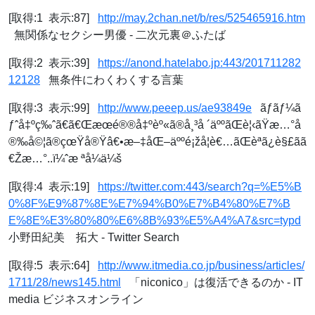
[取得:1 表示:87]
http://may.2chan.net/b/res/525465916.htm
無関係なセクシー男優 - 二次元裏＠ふたば
[取得:2 表示:39]
https://anond.hatelabo.jp:443/201711282
12128
無条件にわくわくする言葉
[取得:3 表示:99]
http://www.peeep.us/ae93849e
ãƒãƒ¼ã
ƒˆå‡ºç‰ˆã€ã€Œæœé®®å‡ºèº«ã®å¸³å ´äººãŒè¦‹ãŸæ…°å
®‰å©¦ã®çœŸå®Ÿâ€•æ–‡åŒ–äººé¡žå­¦è€…ãŒèª­ã¿è§£ãã
€Žæ…°..ï¼ˆæ ªå¼ä¼š
[取得:4 表示:19]
https://twitter.com:443/search?q=%E5%B
0%8F%E9%87%8E%E7%94%B0%E7%B4%80%E7%B
E%8E%E3%80%80%E6%8B%93%E5%A4%A7&src=typd
小野田紀美 拓大 - Twitter Search
[取得:5 表示:64]
http://www.itmedia.co.jp/business/articles/
1711/28/news145.html
「niconico」は復活できるのか - IT
media ビジネスオンライン