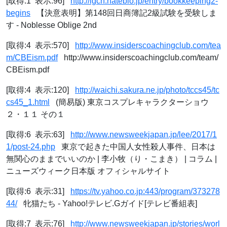
[取得:1 表示:96]
http://igcn.hateblo.jp/entry/bookkeeping2-
begins
【決意表明】第148回日商簿記2級試験を受験しま
す - Noblesse Oblige 2nd
[取得:4 表示:570]
http://www.insiderscoachingclub.com/tea
m/CBEism.pdf
http://www.insiderscoachingclub.com/team/
CBEism.pdf
[取得:4 表示:120]
http://waichi.sakura.ne.jp/photo/tccs45/tc
cs45_1.html
(簡易版) 東京コスプレキャラクターショウ
２・１１ その１
[取得:6 表示:63]
http://www.newsweekjapan.jp/lee/2017/1
1/post-24.php
東京で起きた中国人女性殺人事件、日本は
無関心のままでいいのか | 李小牧（り・こまき） | コラム |
ニューズウィーク日本版 オフィシャルサイト
[取得:6 表示:31]
https://tv.yahoo.co.jp:443/program/373278
44/
牝猫たち - Yahoo!テレビ.Gガイド[テレビ番組表]
[取得:7 表示:76]
http://www.newsweekjapan.jp/stories/worl