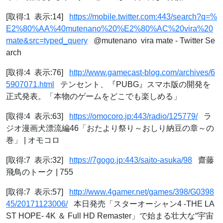
[取得:1 表示:14]
https://mobile.twitter.com:443/search?q=%
E2%80%AA%40mutenano%20%E2%80%AC%20vira%20
mate&src=typed_query
‪@mutenano ‬ vira mate - Twitter Se
arch
[取得:4 表示:76]
http://www.gamecast-blog.com/archives/6
5907071.html
テンセント、『PUBG』スマホ版の開発を
正式発表。「本物のゲームをどこでも楽しめる」
[取得:4 表示:63]
https://omocoro.jp:443/radio/125779/
ラ
ジオ漫画犬漂流編46「おたより祭り～おしり納豆の章～の
巻」 | オモコロ
[取得:7 表示:32]
https://7gogo.jp:443/saito-asuka/98
齋藤
飛鳥のトーク | 755
[取得:7 表示:57]
http://www.4gamer.net/games/398/G0398
45/20171123006/
本日発売「スターオーシャン4 -THE LA
ST HOPE- 4K ＆ Full HD Remaster」で始まる壮大な“宇宙