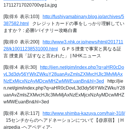
17112717020700vp1a.jpg
[取得:6 表示:103]
http://fushiyamabinary.blog.jp/archives/5
387582.html
クレジットカードの事をしっかり理解してい
ますか？ : 必勝!バイナリー攻略白書
[取得:0 表示:200]
http://www3.nhk.or.jp/news/html/201711
28/k10011238531000.html
ＧＰＳ捜査で事実と異なる証
言 捜査員「話すなと言われた」 | NHKニュース
[取得:4 表示:30]
http://jien.net/gim/index.php?q=aHR0cDo
vL3d3dy56YWlrZWkuY28uanAvZmlsZXMvcHJlc3MvMjAx
NzExMjcxNzAyMDcwMHZwMWEuanBn&hl=3ed
http://jie
n.net/gim/index.php?q=aHR0cDovL3d3dy56YWlrZWkuY28
uanAvZmlsZXMvcHJlc3MvMjAxNzExMjcxNzAyMDcwMHZ
wMWEuanBn&hl=3ed
[取得:4 表示:117]
http://www.shimba-kazuya.com/hair-318/
15センチからのヘアドネーションについて【@原宿】 | H
airpedia -ヘアペディア-