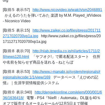
org
[取得:5 表示:57]
http://www.nicovideo.jp/watch/sm2046891
かえるのうたを弾いてみた 楽譜 by M.M. Played_it/Videos
- Niconico Video
[取得:5 表示:15]
http://www.zaikei.co.jp/files/press/201711
2717020700vp1a.jpg
http://www.zaikei.co.jp/files/press/20
17112717020700vp1a.jpg
[取得:8 表示:70]
http://nlab.itmedia.co.jp/nl/articles/1711/2
8/news120.html
「ヤフオク!」で匿名配送スタート 住所
や名前を知らせず商品を送れる - ねとらぼ
[取得:8 表示:53]
http://www.i-manabi.jp/system/regionals/r
egionals/ecode:1/1/view/169
データベース『えひめの記
憶』｜生涯学習情報提供システム
[取得:0 表示:340]
http://dengekionline.com/elem/000/001/6
36/1636418/
電撃 - PS4『NieR：Automata』DL版を40％
オフで販売するオータムセールが12月5日まで開催