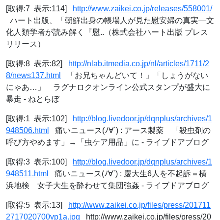
[取得:7 表示:114]
http://www.zaikei.co.jp/releases/558001/
ハート出版、「朝鮮出身の帳場人が見た慰安婦の真実―文
化人類学者が読み解く『慰..（株式会社ハート出版 プレス
リリース）
[取得:8 表示:82]
http://nlab.itmedia.co.jp/nl/articles/1711/2
8/news137.html
「お兄ちゃんどいて！」「しょうがない
にゃあ…」 ラグナロクオンライン公式スタンプが盛大に
暴走 - ねとらぼ
[取得:1 表示:102]
http://blog.livedoor.jp/dqnplus/archives/1
948506.html
痛いニュース(ﾉ∀`) : アース製薬 「殺虫剤の
呼び方やめます」→「虫ケア用品」に - ライブドアブログ
[取得:3 表示:100]
http://blog.livedoor.jp/dqnplus/archives/1
948511.html
痛いニュース(ﾉ∀`) : 慶大生6人を不起訴＝横
浜地検 女子大生を酔わせて集団強姦 - ライブドアブログ
[取得:5 表示:13]
http://www.zaikei.co.jp/files/press/201711
2717020700vp1a.jpg
http://www.zaikei.co.jp/files/press/20