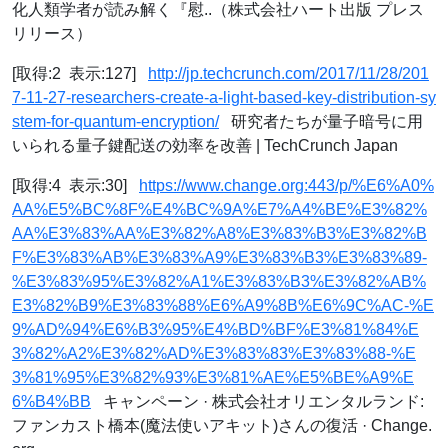
化人類学者が読み解く『慰..（株式会社ハート出版 プレス
リリース）
[取得:2 表示:127]
http://jp.techcrunch.com/2017/11/28/201
7-11-27-researchers-create-a-light-based-key-distribution-sy
stem-for-quantum-encryption/
研究者たちが量子暗号に用
いられる量子鍵配送の効率を改善 | TechCrunch Japan
[取得:4 表示:30]
https://www.change.org:443/p/%E6%A0%
AA%E5%BC%8F%E4%BC%9A%E7%A4%BE%E3%82%
AA%E3%83%AA%E3%82%A8%E3%83%B3%E3%82%B
F%E3%83%AB%E3%83%A9%E3%83%B3%E3%83%89-
%E3%83%95%E3%82%A1%E3%83%B3%E3%82%AB%
E3%82%B9%E3%83%88%E6%A9%8B%E6%9C%AC-%E
9%AD%94%E6%B3%95%E4%BD%BF%E3%81%84%E
3%82%A2%E3%82%AD%E3%83%83%E3%83%88-%E
3%81%95%E3%82%93%E3%81%AE%E5%BE%A9%E
6%B4%BB
キャンペーン · 株式会社オリエンタルランド:
ファンカスト橋本(魔法使いアキット)さんの復活 · Change.