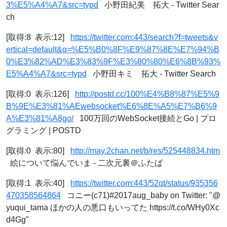
3%E5%A4%A7&src=typd
小野田紀美 拓大 - Twitter Sear
ch
[取得:8 表示:12]
https://twitter.com:443/search?f=tweets&v
ertical=default&q=%E5%B0%8F%E9%87%8E%E7%94%B
0%E3%82%AD%E3%83%9F%E3%80%80%E6%8B%93%
E5%A4%A7&src=typd
小野田キミ 拓大 - Twitter Search
[取得:0 表示:126]
http://postd.cc/100%E4%B8%87%E5%9
B%9E%E3%81%AEwebsocket%E6%8E%A5%E7%B6%9
A%E3%81%A8go/
100万回のWebSocket接続とGo | プロ
グラミング | POSTD
[取得:0 表示:80]
http://may.2chan.net/b/res/525448834.htm
絵について悩んでいま - 二次元裏＠ふたば
[取得:1 表示:40]
https://twitter.com:443/52qt/status/935356
470358564864
コニー(c71)#2017aug_baby on Twitter: "@
yuqui_tama ほかの人の悪口もいってた https://t.co/WHy0Xc
d4Gg"