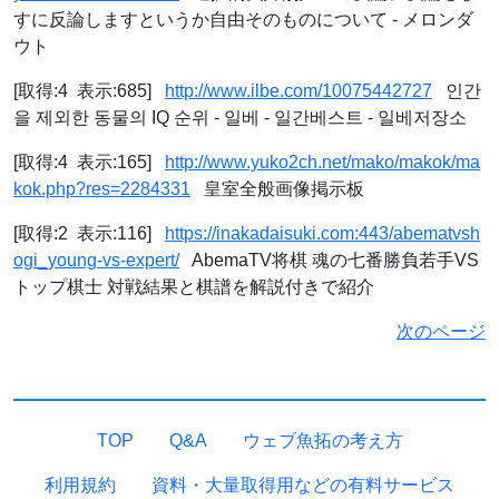
すに反論しますというか自由そのものについて - メロンダ
ウト
[取得:4 表示:685]
http://www.ilbe.com/10075442727
인간
을 제외한 동물의 IQ 순위 - 일베 - 일간베스트 - 일베저장소
[取得:4 表示:165]
http://www.yuko2ch.net/mako/makok/ma
kok.php?res=2284331
皇室全般画像掲示板
[取得:2 表示:116]
https://inakadaisuki.com:443/abematvsh
ogi_young-vs-expert/
AbemaTV将棋 魂の七番勝負若手VS
トップ棋士 対戦結果と棋譜を解説付きで紹介
次のページ
TOP
Q&A
ウェブ魚拓の考え方
利用規約
資料・大量取得用などの有料サービス