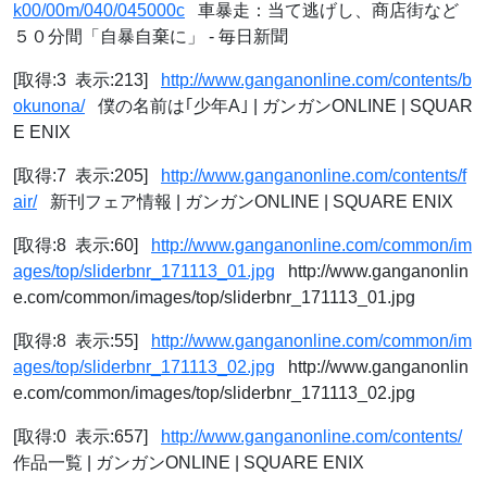
k00/00m/040/045000c
車暴走：当て逃げし、商店街など
５０分間「自暴自棄に」 - 毎日新聞
[取得:3 表示:213]
http://www.ganganonline.com/contents/b
okunona/
僕の名前は｢少年A｣ | ガンガンONLINE | SQUAR
E ENIX
[取得:7 表示:205]
http://www.ganganonline.com/contents/f
air/
新刊フェア情報 | ガンガンONLINE | SQUARE ENIX
[取得:8 表示:60]
http://www.ganganonline.com/common/im
ages/top/sliderbnr_171113_01.jpg
http://www.ganganonlin
e.com/common/images/top/sliderbnr_171113_01.jpg
[取得:8 表示:55]
http://www.ganganonline.com/common/im
ages/top/sliderbnr_171113_02.jpg
http://www.ganganonlin
e.com/common/images/top/sliderbnr_171113_02.jpg
[取得:0 表示:657]
http://www.ganganonline.com/contents/
作品一覧 | ガンガンONLINE | SQUARE ENIX