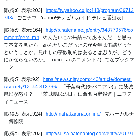
[取得:8 表示:203]
https://tv.yahoo.co.jp:443/program/36712
743/
ごごナマ - Yahoo!テレビ.Gガイド[テレビ番組表]
[取得:9 表示:164]
http://b.hatena.ne.jp/entry/348779576/co
mment/nem_ran
めんたいこの缶詰ってあるんだ、と思っ
て本文を見たら、めんたいこだったのが今年は缶詰だった
ということか。見出しの字数制約はあるとは思うが、どう
にかならないのか。 - nem_ranのコメント / はてなブックマ
ーク
[取得:7 表示:92]
https://news.nifty.com:443/article/domesti
c/society/12144-313766/
「千葉時代(チバニアン)」に茨城
県民が怒り？ 「茨城県民の日」に命名内定報道｜ニフテ
ィニュース
[取得:5 表示:924]
http://mahakaruna.online/
マハーカルナ
ー傳修院
[取得:5 表示:203]
http://suisa.hatenablog.com/entry/2017/1