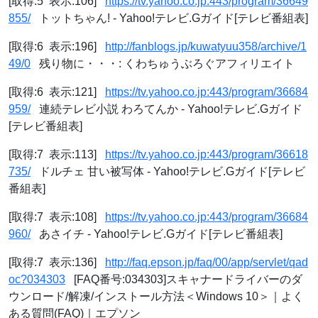
[取得:5 表示:106]
https://tv.yahoo.co.jp:443/program/36649
855/
トットちゃん! - Yahoo!テレビ.Gガイド[テレビ番組表]
[取得:6 表示:196]
http://fanblogs.jp/kuwatyuu358/archive/1
49/0
残り物に・・・: くわちゅうぶろぐアフィリエイト
[取得:6 表示:121]
https://tv.yahoo.co.jp:443/program/36684
959/
連続テレビ小説 わろてんか - Yahoo!テレビ.Gガイド
[テレビ番組表]
[取得:7 表示:113]
https://tv.yahoo.co.jp:443/program/36618
735/
ドルチェ 甘い被写体 - Yahoo!テレビ.Gガイド[テレビ
番組表]
[取得:7 表示:108]
https://tv.yahoo.co.jp:443/program/36684
960/
あさイチ - Yahoo!テレビ.Gガイド[テレビ番組表]
[取得:7 表示:136]
http://faq.epson.jp/faq/00/app/servlet/qad
oc?034303
[FAQ番号:034303]スキャナードライバーのダ
ウンロード/解凍/インストール方法＜Windows 10＞｜よく
ある質問(FAQ)｜エプソン