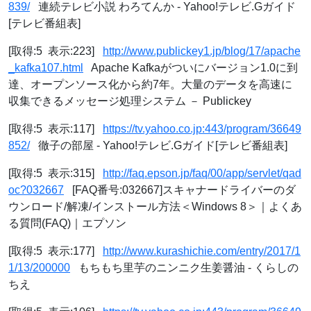
839/
連続テレビ小説 わろてんか - Yahoo!テレビ.Gガイド
[テレビ番組表]
[取得:5 表示:223]
http://www.publickey1.jp/blog/17/apache
_kafka107.html
Apache Kafkaがついにバージョン1.0に到
達、オープンソース化から約7年。大量のデータを高速に
収集できるメッセージ処理システム － Publickey
[取得:5 表示:117]
https://tv.yahoo.co.jp:443/program/36649
852/
徹子の部屋 - Yahoo!テレビ.Gガイド[テレビ番組表]
[取得:5 表示:315]
http://faq.epson.jp/faq/00/app/servlet/qad
oc?032667
[FAQ番号:032667]スキャナードライバーのダ
ウンロード/解凍/インストール方法＜Windows 8＞｜よくあ
る質問(FAQ)｜エプソン
[取得:5 表示:177]
http://www.kurashichie.com/entry/2017/1
1/13/200000
もちもち里芋のニンニク生姜醤油 - くらしの
ちえ