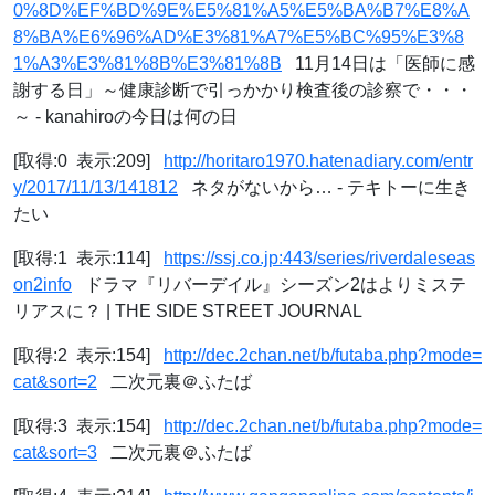
0%8D%EF%BD%9E%E5%81%A5%E5%BA%B7%E8%A
8%BA%E6%96%AD%E3%81%A7%E5%BC%95%E3%8
1%A3%E3%81%8B%E3%81%8B
11月14日は「医師に感
謝する日」～健康診断で引っかかり検査後の診察で・・・
～ - kanahiroの今日は何の日
[取得:0 表示:209]
http://horitaro1970.hatenadiary.com/entr
y/2017/11/13/141812
ネタがないから… - テキトーに生き
たい
[取得:1 表示:114]
https://ssj.co.jp:443/series/riverdaleseas
on2info
ドラマ『リバーデイル』シーズン2はよりミステ
リアスに？ | THE SIDE STREET JOURNAL
[取得:2 表示:154]
http://dec.2chan.net/b/futaba.php?mode=
cat&sort=2
二次元裏＠ふたば
[取得:3 表示:154]
http://dec.2chan.net/b/futaba.php?mode=
cat&sort=3
二次元裏＠ふたば