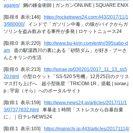
agaren/
鋼の錬金術師 | ガンガンONLINE | SQUARE ENIX
[取得:8 表示:146]
https://rocketnews24.com:443/2017/11/1
3/980000/
インドで「ガソリン中毒」の猿がバイクからガ
ソリンを盗み飲みする事件が多発 | ロケットニュース24
[取得:0 表示:220]
http://www.bu-kirin.com/entry/395sabo-d
am
道の駅湯西川の裏にある「砂防ダム」が好き - ブーさ
んとキリンの生活
[取得:0 表示:213]
http://sorae.jp/030201/2017_11_13_ss5
20.html
小型ロケット「SS-520 5号機」12月25日のクリス
マス打ち上げへ 超小型衛星「TRICOM-1R」搭載 | sorae.j
p : 宇宙（そら）へのポータルサイト
[取得:1 表示:159]
http://www.news24.jp/articles/2017/11/1
3/07377832.html
車暴走１時間「ストレスから自暴自棄
に」｜日テレNEWS24
[取得:1 表示:103]
https://mainichi.jp:443/articles/20171114/