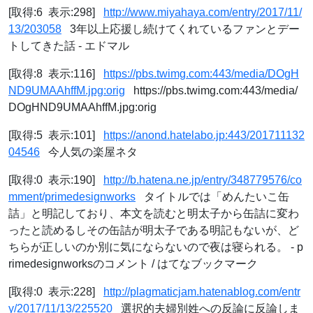
[取得:6 表示:298]
http://www.miyahaya.com/entry/2017/11/
13/203058
3年以上応援し続けてくれているファンとデー
トしてきた話 - エドマル
[取得:8 表示:116]
https://pbs.twimg.com:443/media/DOgH
ND9UMAAhffM.jpg:orig
https://pbs.twimg.com:443/media/
DOgHND9UMAAhffM.jpg:orig
[取得:5 表示:101]
https://anond.hatelabo.jp:443/201711132
04546
今人気の楽屋ネタ
[取得:0 表示:190]
http://b.hatena.ne.jp/entry/348779576/co
mment/primedesignworks
タイトルでは「めんたいこ缶
詰」と明記しており、本文を読むと明太子から缶詰に変わ
ったと読めるしその缶詰が明太子である明記もないが、ど
ちらが正しいのか別に気にならないので夜は寝られる。 - p
rimedesignworksのコメント / はてなブックマーク
[取得:0 表示:228]
http://plagmaticjam.hatenablog.com/entr
y/2017/11/13/225520
選択的夫婦別姓への反論に反論しま