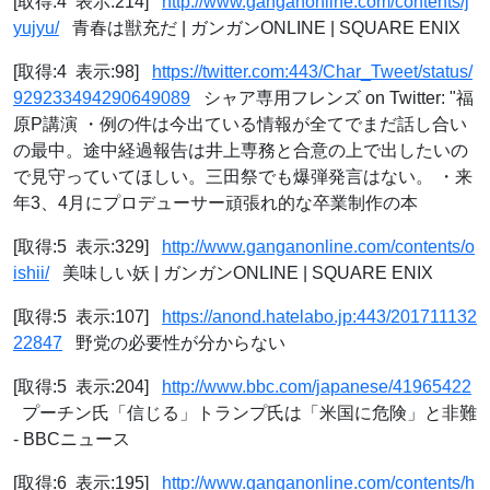
[取得:4 表示:214]
http://www.ganganonline.com/contents/j
yujyu/
青春は獣充だ | ガンガンONLINE | SQUARE ENIX
[取得:4 表示:98]
https://twitter.com:443/Char_Tweet/status/
929233494290649089
シャア専用フレンズ on Twitter: "福
原P講演 ・例の件は今出ている情報が全てでまだ話し合い
の最中。途中経過報告は井上専務と合意の上で出したいの
で見守っていてほしい。三田祭でも爆弾発言はない。 ・来
年3、4月にプロデューサー頑張れ的な卒業制作の本
[取得:5 表示:329]
http://www.ganganonline.com/contents/o
ishii/
美味しい妖 | ガンガンONLINE | SQUARE ENIX
[取得:5 表示:107]
https://anond.hatelabo.jp:443/201711132
22847
野党の必要性が分からない
[取得:5 表示:204]
http://www.bbc.com/japanese/41965422
プーチン氏「信じる」トランプ氏は「米国に危険」と非難
- BBCニュース
[取得:6 表示:195]
http://www.ganganonline.com/contents/h