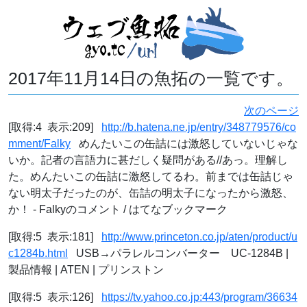
2017年11月14日の魚拓の一覧です。
次のページ
[取得:4 表示:209]
http://b.hatena.ne.jp/entry/348779576/co
mment/Falky
めんたいこの缶詰には激怒していないじゃな
いか。記者の言語力に甚だしく疑問がある//あっ。理解し
た。めんたいこの缶詰に激怒してるわ。前までは缶詰じゃ
ない明太子だったのが、缶詰の明太子になったから激怒、
か！ - Falkyのコメント / はてなブックマーク
[取得:5 表示:181]
http://www.princeton.co.jp/aten/product/u
c1284b.html
USB→パラレルコンバーター UC-1284B |
製品情報 | ATEN | プリンストン
[取得:5 表示:126]
https://tv.yahoo.co.jp:443/program/36634