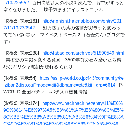
1/13/225552
百田尚樹さんの小説を読んで、背中がすっと
寒くなりました。 - 勝手気ままにイラストコラム
[取得:5 表示:161]
http://nonishi.hatenablog.com/entry/201
7/11/13/230542
「処方箋」の薬の名前がガラッと変わっ
てて＼(◎o◎)／ - マイベストペース２（石畳のん♪ブログで
す）
[取得:6 表示:238]
http://labaq.com/archives/51890549.html
美術史の常識を変える発見…3500年前の石を磨いたら精
巧なギリシャ彫刻が現れる:らばQ
[取得:9 表示:54]
https://ssl.p-world.co.jp:443/community/ke
iziban2disp.cgi?mode=kiji&dbname=etc&kiji_grp=6614
P-
WORLD 全国パチンコ-パチスロ機種情報
[取得:0 表示:174]
http://www.hachhach.net/entry/11%E6%
9C%8814%E6%97%A5%E3%81%AF%E3%80%8C%E5%
8C%BB%E5%B8%AB%E3%81%AB%E6%84%9F%E8%A
C%9D%E3%81%99%E3%82%8B%E6%97%A5%E3%8