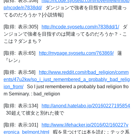
[取得: 表示:108]
http://ncode.syosetu.com/novelview/infoto
p/ncode/n7838dd/
ダンジョンで強者を目指すのは間違っ
てるのだろうか？[小説情報]
[取得: 表示:305]
http://ncode.syosetu.com/n7838dd/1/
ダ
ンジョンで強者を目指すのは間違ってるのだろうか？ - こ
こは？ダンまち？
[取得: 表示:65]
http://mypage.syosetu.com/763869/
蓮
『レン』
[取得: 表示:58]
http://www.reddit.com/r/bad_religion/comm
ents/47u2kw/so_i_just_remembered_a_probably_bad_relig
ion_from/
So I just remembered a probably bad religion fro
m Seminary. : bad_religion
[取得: 表示:134]
http://anond.hatelabo.jp/20160227195854
30超えて彼女と別れた後で
[取得: 表示:101]
http://www.lifehacker.jp/2016/02/160227v
eronica_belmont.html
暇を見つけては本を読む：テック系