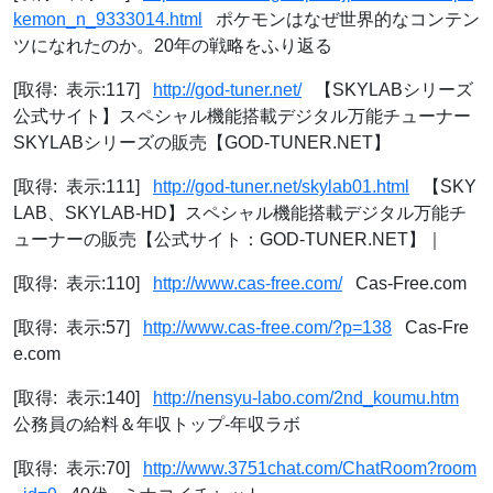
kemon_n_9333014.html
ポケモンはなぜ世界的なコンテン
ツになれたのか。20年の戦略をふり返る
[取得: 表示:117]
http://god-tuner.net/
【SKYLABシリーズ
公式サイト】スペシャル機能搭載デジタル万能チューナー
SKYLABシリーズの販売【GOD-TUNER.NET】
[取得: 表示:111]
http://god-tuner.net/skylab01.html
【SKY
LAB、SKYLAB-HD】スペシャル機能搭載デジタル万能チ
ューナーの販売【公式サイト：GOD-TUNER.NET】｜
[取得: 表示:110]
http://www.cas-free.com/
Cas-Free.com
[取得: 表示:57]
http://www.cas-free.com/?p=138
Cas-Fre
e.com
[取得: 表示:140]
http://nensyu-labo.com/2nd_koumu.htm
公務員の給料＆年収トップ-年収ラボ
[取得: 表示:70]
http://www.3751chat.com/ChatRoom?room