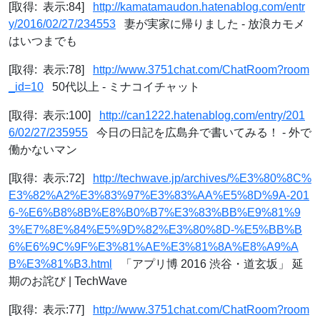
[取得: 表示:84]
http://kamatamaudon.hatenablog.com/entr
y/2016/02/27/234553
妻が実家に帰りました - 放浪カモメ
はいつまでも
[取得: 表示:78]
http://www.3751chat.com/ChatRoom?room
_id=10
50代以上 - ミナコイチャット
[取得: 表示:100]
http://can1222.hatenablog.com/entry/201
6/02/27/235955
今日の日記を広島弁で書いてみる！ - 外で
働かないマン
[取得: 表示:72]
http://techwave.jp/archives/%E3%80%8C%
E3%82%A2%E3%83%97%E3%83%AA%E5%8D%9A-201
6-%E6%B8%8B%E8%B0%B7%E3%83%BB%E9%81%9
3%E7%8E%84%E5%9D%82%E3%80%8D-%E5%BB%B
6%E6%9C%9F%E3%81%AE%E3%81%8A%E8%A9%A
B%E3%81%B3.html
「アプリ博 2016 渋谷・道玄坂」 延
期のお詫び | TechWave
[取得: 表示:77]
http://www.3751chat.com/ChatRoom?room