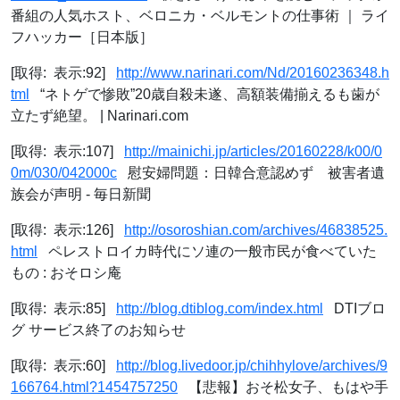
番組の人気ホスト、ベロニカ・ベルモントの仕事術 ｜ ライ
フハッカー［日本版］
[取得: 表示:92]
http://www.narinari.com/Nd/20160236348.h
tml
“ネトゲで惨敗”20歳自殺未遂、高額装備揃えるも歯が
立たず絶望。 | Narinari.com
[取得: 表示:107]
http://mainichi.jp/articles/20160228/k00/0
0m/030/042000c
慰安婦問題：日韓合意認めず 被害者遺
族会が声明 - 毎日新聞
[取得: 表示:126]
http://osoroshian.com/archives/46838525.
html
ペレストロイカ時代にソ連の一般市民が食べていた
もの : おそロシ庵
[取得: 表示:85]
http://blog.dtiblog.com/index.html
DTIブロ
グ サービス終了のお知らせ
[取得: 表示:60]
http://blog.livedoor.jp/chihhylove/archives/9
166764.html?1454757250
【悲報】おそ松女子、もはや手