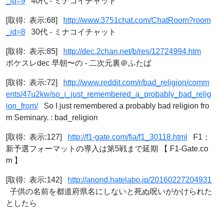
_id=9
40代 - ミナコイチャット
[取得: 表示:68]
http://www.3751chat.com/ChatRoom?room
_id=8
30代 - ミナコイチャット
[取得: 表示:85]
http://dec.2chan.net/b/res/12724994.htm
ポケスレdec 早朝〜の - 二次元裏＠ふたば
[取得: 表示:72]
http://www.reddit.com/r/bad_religion/comm
ents/47u2kw/so_i_just_remembered_a_probably_bad_relig
ion_from/
So I just remembered a probably bad religion fro
m Seminary. : bad_religion
[取得: 表示:127]
http://f1-gate.com/fia/f1_30118.html
F1：
新予選フォーマットの導入は第5戦まで延期 【 F1-Gate.co
m 】
[取得: 表示:142]
http://anond.hatelabo.jp/20160227204931
子供の名前を都道府県名にしないと死ぬ呪いがかけられた
としたら