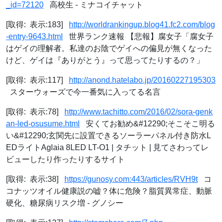
_id=72120
高校生 - ミナコイチャット
[取得: 表示:183]
http://worldrankingup.blog41.fc2.com/blog
-entry-9643.html
世界ランク速報 【悲報】腐女子「腐女子
はゲイの理解者。私達のお陰でゲイへの偏見が無くなった
けど、ゲイは『ありがとう』って思ってたりするの？」
[取得: 表示:117]
http://anond.hatelabo.jp/20160227195303
スターウォーズで今一番気に入ってる名言
[取得: 表示:78]
http://www.tachitto.com/2016/02/sora-genk
an-led-osusume.html
安くてお勧め&#12290;そこそこ明る
い&#12290;玄関先に設置できるソーラーパネル付き防水L
EDライトAglaia 8LED LT-O1 | タチット | 見てさわってレ
ビューしたり作ったりするサイト
[取得: 表示:38]
https://gunosy.com:443/articles/RVH9t
コ
コナッツオイル健康説の嘘？体に危険？脂質異常症、動脈
硬化、糖尿病リスク増 - グノシー