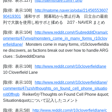
[取得: 表示:127]
http://stemshare.com/7.php
[取得: 表示:108]
http://matome.naver.jp/odai/21456553607
90419301
浦和サポ 開幕戦から禁止行為 日立台の最前
列で大旗を使用し柏サポと揉める 2/27 - NAVER まとめ
[取得: 表示:104]
http://www.reddit.com/r/SubredditDrama/c
omments/47vnvq/monsters_come_in_many_forms_r10clov
erfieldlane/
Monsters come in many forms, r/10cloverfieldla
ne discovers, as factions break out over how to handle ARG
clues : SubredditDrama
[取得: 表示:108]
http://www.reddit.com/r/10cloverfieldlane
10 Cloverfield Lane
[取得: 表示:103]
http://www.reddit.com/r/10cloverfieldlane/
comments/47szsh/thoughts_on_found_cell_phone_situatio
n/d0ffngb
Reiker0がThoughts on Found Cell Phone &quot;
Situation&quot;について記入したコメント
[取得: 表示:58]
http://www.reddit.com/r/10cloverfieldlane/c