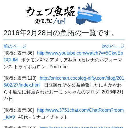
2016年2月28日の魚拓の一覧です。
前のページ
次のページ
[取得: 表示:86]
http://www.youtube.com/watch?v=5CkwEp
GQldM
ポケモンXYZ アメリア&amp;セレナのパフォーマ
ンス トライポカロン - YouTube
[取得: 表示:113]
http://onicchan.cocolog-nifty.com/blog/201
6/02/27/index.html
日立製作所を公益通報したにもかかわ
らず違法に解雇されたおーにっちゃんのブログ: 2016年2月
27日
[取得: 表示:88]
http://www.3751chat.com/ChatRoom?room
_id=9
40代 - ミナコイチャット