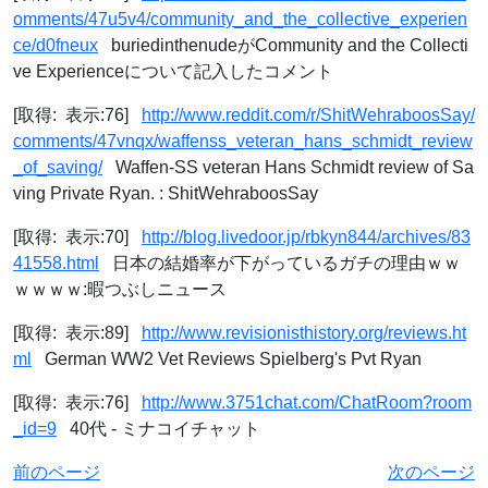
omments/47u5v4/community_and_the_collective_experien
ce/d0fneux
buriedinthenudeがCommunity and the Collecti
ve Experienceについて記入したコメント
[取得: 表示:76]
http://www.reddit.com/r/ShitWehraboosSay/
comments/47vnqx/waffenss_veteran_hans_schmidt_review
_of_saving/
Waffen-SS veteran Hans Schmidt review of Sa
ving Private Ryan. : ShitWehraboosSay
[取得: 表示:70]
http://blog.livedoor.jp/rbkyn844/archives/83
41558.html
日本の結婚率が下がっているガチの理由ｗｗ
ｗｗｗｗ:暇つぶしニュース
[取得: 表示:89]
http://www.revisionisthistory.org/reviews.ht
ml
German WW2 Vet Reviews Spielberg's Pvt Ryan
[取得: 表示:76]
http://www.3751chat.com/ChatRoom?room
_id=9
40代 - ミナコイチャット
前のページ
次のページ