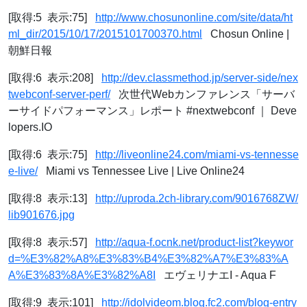
[取得:5 表示:75]
http://www.chosunonline.com/site/data/ht
ml_dir/2015/10/17/2015101700370.html
Chosun Online |
朝鮮日報
[取得:6 表示:208]
http://dev.classmethod.jp/server-side/nex
twebconf-server-perf/
次世代Webカンファレンス「サーバ
ーサイドパフォーマンス」レポート #nextwebconf ｜ Deve
lopers.IO
[取得:6 表示:75]
http://liveonline24.com/miami-vs-tennesse
e-live/
Miami vs Tennessee Live | Live Online24
[取得:8 表示:13]
http://uproda.2ch-library.com/9016768ZW/
lib901676.jpg
[取得:8 表示:57]
http://aqua-f.ocnk.net/product-list?keywor
d=%E3%82%A8%E3%83%B4%E3%82%A7%E3%83%A
A%E3%83%8A%E3%82%A8I
エヴェリナエI - Aqua F
[取得:9 表示:101]
http://idolvideom.blog.fc2.com/blog-entry