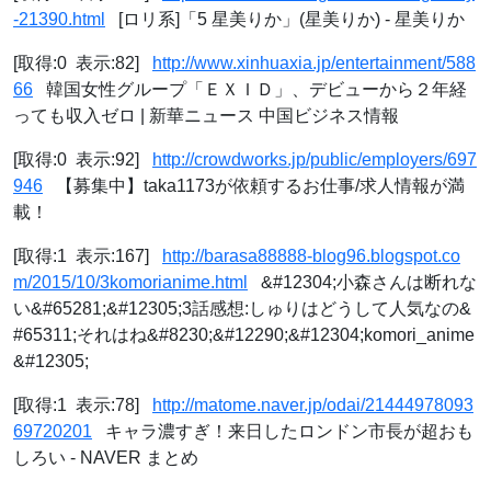
-21390.html
[ロリ系]「5 星美りか」(星美りか) - 星美りか
[取得:0 表示:82]
http://www.xinhuaxia.jp/entertainment/588
66
韓国女性グループ「ＥＸＩＤ」、デビューから２年経
っても収入ゼロ | 新華ニュース 中国ビジネス情報
[取得:0 表示:92]
http://crowdworks.jp/public/employers/697
946
【募集中】taka1173が依頼するお仕事/求人情報が満
載！
[取得:1 表示:167]
http://barasa88888-blog96.blogspot.co
m/2015/10/3komorianime.html
&#12304;小森さんは断れな
い&#65281;&#12305;3話感想:しゅりはどうして人気なの&
#65311;それはね&#8230;&#12290;&#12304;komori_anime
&#12305;
[取得:1 表示:78]
http://matome.naver.jp/odai/21444978093
69720201
キャラ濃すぎ！来日したロンドン市長が超おも
しろい - NAVER まとめ