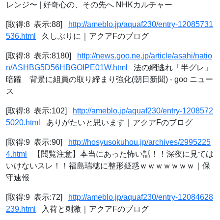
レンジ〜 | 好奇心の、その先へ NHKカルチャー
[取得:8 表示:88]
http://ameblo.jp/aquaf230/entry-12085731
536.html
久しぶりに｜アクアFのブログ
[取得:8 表示:8180]
http://news.goo.ne.jp/article/asahi/natio
n/ASHBG5D56HBGOIPE01W.html
法の網逃れ「半グレ」
暗躍 背景に組員の取り締まり強化(朝日新聞) - goo ニュー
ス
[取得:8 表示:102]
http://ameblo.jp/aquaf230/entry-1208572
5020.html
ありがたいと思います｜アクアFのブログ
[取得:9 表示:90]
http://hosyusokuhou.jp/archives/2995225
4.html
【閲覧注意】本当にあった怖い話！！深夜に見ては
いけないスレ！！福島瑞穂に整形疑惑ｗｗｗｗｗｗｗ｜保
守速報
[取得:9 表示:72]
http://ameblo.jp/aquaf230/entry-12084628
239.html
入荷と刺激｜アクアFのブログ