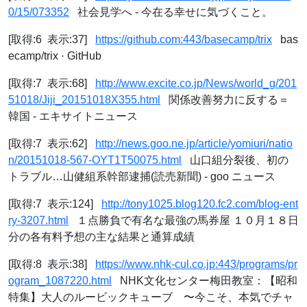
0/15/073352
社会見学へ - 今在る幸せに気づくこと。
[取得:6 表示:37]
https://github.com:443/basecamp/trix
bas
ecamp/trix · GitHub
[取得:7 表示:68]
http://www.excite.co.jp/News/world_g/201
51018/Jiji_20151018X355.html
関係改善努力に反する＝
韓国 - エキサイトニュース
[取得:7 表示:62]
http://news.goo.ne.jp/article/yomiuri/natio
n/20151018-567-OYT1T50075.html
山口組分裂後、初の
トラブル…山健組系幹部逮捕(読売新聞) - goo ニュース
[取得:7 表示:124]
http://tony1025.blog120.fc2.com/blog-ent
ry-3207.html
１点勝負で有名な最強の馬券屋 １０月１８日
分の各有料予想の主な結果と通算成績
[取得:8 表示:38]
https://www.nhk-cul.co.jp:443/programs/pr
ogram_1087220.html
NHK文化センター梅田教室：【昭和
特集】大人のルービックキューブ 〜今こそ、本気でチャ