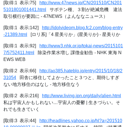
[取得:1 表示:75]
http://www.47news.jp/CN/201510/CN201
5101801001441.html
サボテン種、３割が絶滅危機 違法
取引横行が要因に - 47NEWS（よんななニュース）
[取得:1 表示:142]
http://idolvideom.blog.fc2.com/blog-entry
-21389.html
[ロリ系]「4 星美りか」(星美りか) - 星美りか
[取得:1 表示:92]
http://www3.nhk.or.jp/tokai-news/2015101
7/5752411.html
除染作業水増し 課徴金勧告 - NHK 東海 N
EWS WEB
[取得:2 表示:66]
http://ao385.hateblo.jp/entry/2015/10/18/2
31054
田舎に移住してよかったこと３つと、期待しすぎ
ない地方移住のはなし - 地方移住なう
[取得:2 表示:216]
http://www.living.jpn.org/daily/alien.html
私は宇宙人かもしれない…宇宙人の憂鬱 | 生きづらい。そ
れでも生きていく
[取得:3 表示:44]
http://headlines.yahoo.co.jp/hl?a=201510