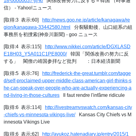
18-00000037-jij-kr
関係改善努力に反する＝韓国 （時事通
信） - Yahoo!ニュース
[取得:3 表示:60]
http://news.goo.ne.jp/article/kanagawa/re
gion/kanagawa-33442580.html
分裂騒動後、山口組系の組
事務所を初捜索(神奈川新聞) - goo ニュース
[取得:4 表示:115]
http://www.nikkei.com/article/DGXLASD
E18H03_Y5A011C1PE8000/
韓国「関係改善の努力に反
する」 閣僚の靖国参拝など批判 ：日本経済新聞
[取得:5 表示:76]
http://frederick-the-great.tumblr.com/tagge
d/self-proclaimed-upper-middle-class-american-girl-thinks-s
he-can-speak-over-people-who-are-actually-experiencing-a
nd-living-in-those-cultures
Il faut rendre l'infâme ridicule
[取得:6 表示:114]
http://livestreamvswatch.com/kansas-city
-chiefs-vs-minnesota-vikings-live/
Kansas City Chiefs vs M
innesota Vikings Live
[取得:6 表示:62]
http://ayukoz.hatenadiary.jp/entry/2015/1