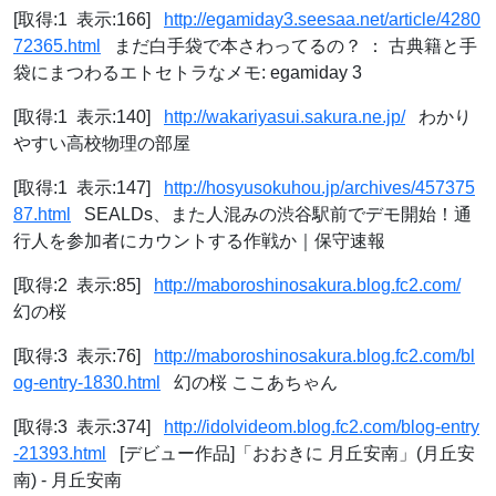
[取得:1 表示:166]
http://egamiday3.seesaa.net/article/4280
72365.html
まだ白手袋で本さわってるの？ ： 古典籍と手
袋にまつわるエトセトラなメモ: egamiday 3
[取得:1 表示:140]
http://wakariyasui.sakura.ne.jp/
わかり
やすい高校物理の部屋
[取得:1 表示:147]
http://hosyusokuhou.jp/archives/457375
87.html
SEALDs、また人混みの渋谷駅前でデモ開始！通
行人を参加者にカウントする作戦か｜保守速報
[取得:2 表示:85]
http://maboroshinosakura.blog.fc2.com/
幻の桜
[取得:3 表示:76]
http://maboroshinosakura.blog.fc2.com/bl
og-entry-1830.html
幻の桜 ここあちゃん
[取得:3 表示:374]
http://idolvideom.blog.fc2.com/blog-entry
-21393.html
[デビュー作品]「おおきに 月丘安南」(月丘安
南) - 月丘安南