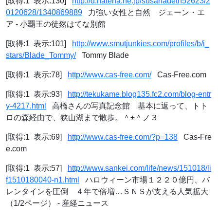
[取得:1 表示:130]
http://d.hatena.ne.jp/susahadeth52623/2
0120628/1340869889
力強い女性と自然 ジェーン・エ
ア - 小覇王の徒然はてな別館
[取得:1 表示:101]
http://www.smutjunkies.com/profiles/b/i_
stars/Blade_Tommy/
Tommy Blade
[取得:1 表示:78]
http://www.cas-free.com/
Cas-Free.com
[取得:1 表示:93]
http://tekukame.blog135.fc2.com/blog-entr
y-4217.html
高橋さんの写真記念館 基本に返って、トト
ロの森経由で、狭山湖まで散歩。＾±＾ノ３
[取得:1 表示:69]
http://www.cas-free.com/?p=138
Cas-Fre
e.com
[取得:1 表示:57]
http://www.sankei.com/life/news/151018/li
f1510180040-n1.html
ハロウィーン市場１２２０億円、バ
レンタインを圧倒 ４年で倍増…ＳＮＳが支える人気拡大
（1/2ページ） - 産経ニュース