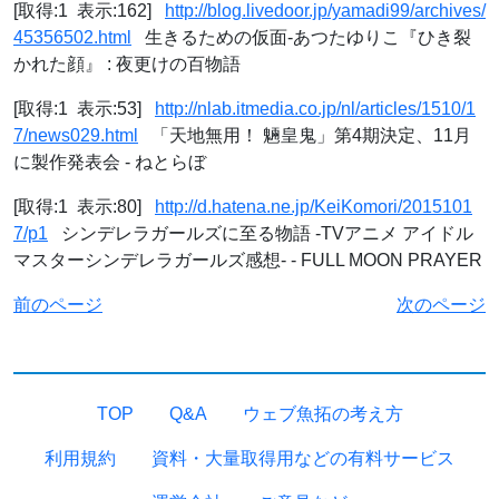
[取得:1 表示:162]
http://blog.livedoor.jp/yamadi99/archives/
45356502.html
生きるための仮面-あつたゆりこ『ひき裂
かれた顔』 : 夜更けの百物語
[取得:1 表示:53]
http://nlab.itmedia.co.jp/nl/articles/1510/1
7/news029.html
「天地無用！ 魎皇鬼」第4期決定、11月
に製作発表会 - ねとらぼ
[取得:1 表示:80]
http://d.hatena.ne.jp/KeiKomori/2015101
7/p1
シンデレラガールズに至る物語 -TVアニメ アイドル
マスターシンデレラガールズ感想- - FULL MOON PRAYER
前のページ
次のページ
TOP
Q&A
ウェブ魚拓の考え方
利用規約
資料・大量取得用などの有料サービス