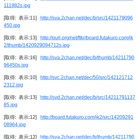
111982s.jpg
[取得: 表示:11]
http://sva.2chan.net/dec/b/src/1421179096
450.jpg
[取得: 表示:13]
http://purl.org/net/ftkr/board.futakuro.com/jk
2/thumb/1420929094712s.jpg
[取得: 表示:16]
http://sva.2chan.net/dec/b/thumb/14211790
96450s.jpg
[取得: 表示:10]
http://svc.2chan.net/dec/50/src/142121712
2312.jpg
[取得: 表示:13]
http://svd.2chan.net/dec/b/src/14211791137
85.jpg
[取得: 表示:12]
http://board.futakuro.com/jk2/src/14209291
08964.jpg
[取得: 表示:12]
http://sva.2chan.net/dec/b/thumb/14211790