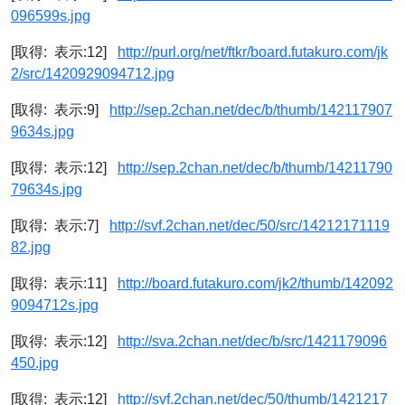
096599s.jpg
[取得: 表示:12]
http://purl.org/net/ftkr/board.futakuro.com/jk
2/src/1420929094712.jpg
[取得: 表示:9]
http://sep.2chan.net/dec/b/thumb/142117907
9634s.jpg
[取得: 表示:12]
http://sep.2chan.net/dec/b/thumb/14211790
79634s.jpg
[取得: 表示:7]
http://svf.2chan.net/dec/50/src/14212171119
82.jpg
[取得: 表示:11]
http://board.futakuro.com/jk2/thumb/142092
9094712s.jpg
[取得: 表示:12]
http://sva.2chan.net/dec/b/src/1421179096
450.jpg
[取得: 表示:12]
http://svf.2chan.net/dec/50/thumb/1421217