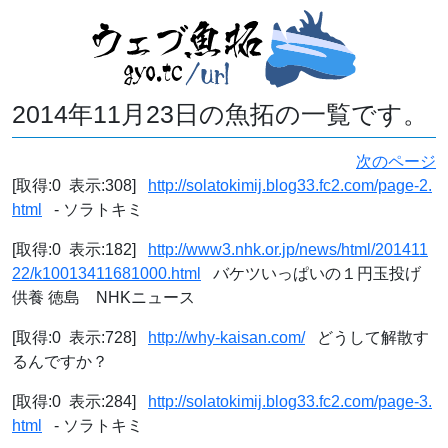
2014年11月23日の魚拓の一覧です。
次のページ
[取得:0 表示:308]
http://solatokimij.blog33.fc2.com/page-2.
html
- ソラトキミ
[取得:0 表示:182]
http://www3.nhk.or.jp/news/html/201411
22/k10013411681000.html
バケツいっぱいの１円玉投げ
供養 徳島 NHKニュース
[取得:0 表示:728]
http://why-kaisan.com/
どうして解散す
るんですか？
[取得:0 表示:284]
http://solatokimij.blog33.fc2.com/page-3.
html
- ソラトキミ