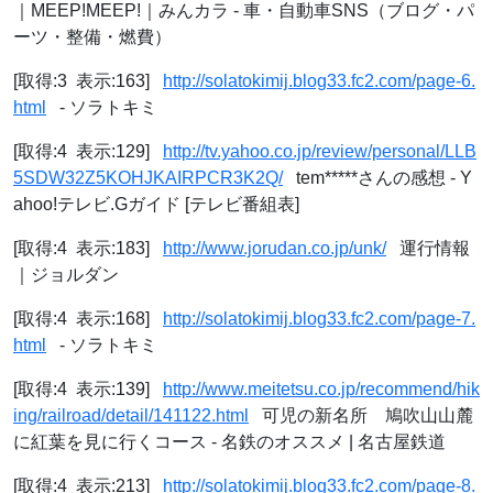
｜MEEP!MEEP!｜みんカラ - 車・自動車SNS（ブログ・パ
ーツ・整備・燃費）
[取得:3 表示:163]
http://solatokimij.blog33.fc2.com/page-6.
html
- ソラトキミ
[取得:4 表示:129]
http://tv.yahoo.co.jp/review/personal/LLB
5SDW32Z5KOHJKAIRPCR3K2Q/
tem*****さんの感想 - Y
ahoo!テレビ.Gガイド [テレビ番組表]
[取得:4 表示:183]
http://www.jorudan.co.jp/unk/
運行情報
｜ジョルダン
[取得:4 表示:168]
http://solatokimij.blog33.fc2.com/page-7.
html
- ソラトキミ
[取得:4 表示:139]
http://www.meitetsu.co.jp/recommend/hik
ing/railroad/detail/141122.html
可児の新名所 鳩吹山山麓
に紅葉を見に行くコース - 名鉄のオススメ | 名古屋鉄道
[取得:4 表示:213]
http://solatokimij.blog33.fc2.com/page-8.