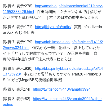
[取得:6 表示:278]
http://ameblo.jp/daitoaseinenkai21/entry-
11953888426.html
百田尚樹氏「２チャンネルでは信じが
たいデマも乱れ飛んだ」 ｜本当の日本の歴史を伝える会
[取得:6 表示:171]
http://jikkyo.info/radio/
実況.info - livedo
or ねとらじ 番組表
[取得:7 表示:179]
http://nlab.itmedia.co.jp/nl/articles/1411/2
2/news024.html
強気から一転、謝罪へ 炎上していたサ
イト「どうして解散するんですか？」が正体を告白 自
称“小学4年生”はNPO法人代表 - ねとらぼ
[取得:8 表示:930]
http://bbs.pinkybbs.net/test/read.cgi/bl/14
13725923/
中2だけど質問ありますか？ Part20 - PinkyBB
S [メガビ(MegaBBS)後継的掲示板]
[取得:8 表示:74]
https://twitter.com:443/yamato3994
[取得:8 表示:82]
https://twitter.com:443/yamato3994/with_r
eplies