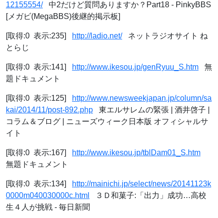
12155554/
中2だけど質問ありますか？Part18 - PinkyBBS
[メガビ(MegaBBS)後継的掲示板]
[取得:0 表示:235]
http://ladio.net/
ネットラジオサイト ね
とらじ
[取得:0 表示:141]
http://www.ikesou.jp/genRyuu_S.htm
無
題ドキュメント
[取得:0 表示:125]
http://www.newsweekjapan.jp/column/sa
kai/2014/11/post-892.php
東エルサレムの緊張 | 酒井啓子 |
コラム＆ブログ | ニューズウィーク日本版 オフィシャルサ
イト
[取得:0 表示:167]
http://www.ikesou.jp/tblDam01_S.htm
無題ドキュメント
[取得:0 表示:134]
http://mainichi.jp/select/news/20141123k
0000m040030000c.html
３Ｄ和菓子:「出力」成功…高校
生４人が挑戦 - 毎日新聞