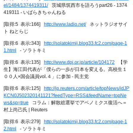
el/1484/1374419311/
茨城県筑西市を語ろうpart26 - 1374
419311 - いばらきちゃんねる
[取得:5 表示:166]
http://www.ladio.net/
ネットラジオサイ
ト ねとらじ
[取得:6 表示:343]
http://solatokimij.blog33.fc2.com/page-1
1.html
- ソラトキミ
[取得:6 表示:135]
http://www.dpj.or.jp/article/104172
【学
生】海江田代表が「僕らの一歩が日本を変える。高校生１
００人×国会議員vol.４」に参加 - 民主党
[取得:6 表示:125]
http://jp.reuters.com/article/topNews/idJP
KCN0J502320141121?feedType=RSS&feedName=topNe
ws&sp=true
コラム：解散総選挙でアベノミクス復活へ＝
村上尚己氏 | Reuters
[取得:6 表示:279]
http://solatokimij.blog33.fc2.com/page-1
2.html
- ソラトキミ