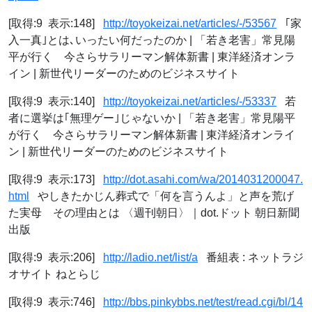
[取得:9 表示:148]
http://toyokeizai.net/articles/-/53567
｢家
入一真｣とは､いったい何だったのか | 「若き老害」常見陽
平が行く 今さらサラリーマン解体新書 | 東洋経済オンラ
イン | 新世代リーダーのためのビジネスサイト
[取得:9 表示:140]
http://toyokeizai.net/articles/-/53337
若
者に選挙は｢無理ゲー｣じゃないか | 「若き老害」常見陽平
が行く 今さらサラリーマン解体新書 | 東洋経済オンライ
ン | 新世代リーダーのためのビジネスサイト
[取得:9 表示:173]
http://dot.asahi.com/wa/2014031200047.
html
やしきたかじん葬式で「何を言うんよ」と声を荒げ
た実母 その理由とは 〈週刊朝日〉｜dot.ドット 朝日新聞
出版
[取得:9 表示:206]
http://ladio.net/list/a
番組表 : ネットラジ
オサイト ねとらじ
[取得:9 表示:746]
http://bbs.pinkybbs.net/test/read.cgi/bl/14