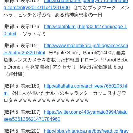
[取得:5 表示:162]
http://b.hatena.ne.jp/entry/c71.hatenablo
g.com/entry/2014/11/21/231900
はてなブックマーク - メン
ヘラ、ビッチと呼ぶな - ある精神病患者の一日
[取得:5 表示:176]
http://solatokimij.blog33.fc2.com/page-1
0.html
- ソラトキミ
[取得:5 表示:151]
http://www.macotakara.jp/blog/accessori
es/entry-25320.html
米Apple Store、Parrotの1400万画素
魚眼レンズカメラを搭載した超軽量ドローン「Parrot Bebo
p Drone」を発売開始 | アクセサリ | Macお宝鑑定団 blog
（羅針盤）
[取得:5 表示:160]
http://alfalfalfa.com/archives/7650206.ht
ml
外国人が描いたナルトのキャラクターカッコ良すぎワ
ロタｗｗｗｗｗｗｗｗｗｗｗｗｗｗｗｗ
[取得:5 表示:107]
https://twitter.com:443/yamato3994/statu
ses/536135621471784960
[取得:5 表示:201]
http://jbbs.shitaraba.net/bbs/read.cgi/trav