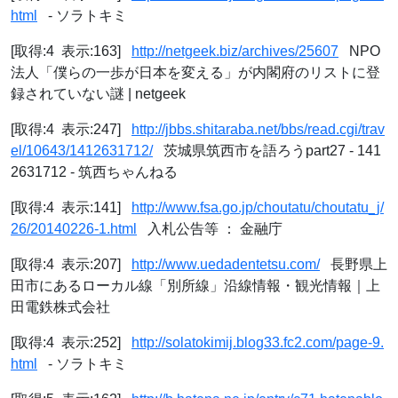
html
- ソラトキミ
[取得:4 表示:163]
http://netgeek.biz/archives/25607
NPO
法人「僕らの一歩が日本を変える」が内閣府のリストに登
録されていない謎 | netgeek
[取得:4 表示:247]
http://jbbs.shitaraba.net/bbs/read.cgi/trav
el/10643/1412631712/
茨城県筑西市を語ろうpart27 - 141
2631712 - 筑西ちゃんねる
[取得:4 表示:141]
http://www.fsa.go.jp/choutatu/choutatu_j/
26/20140226-1.html
入札公告等 ： 金融庁
[取得:4 表示:207]
http://www.uedadentetsu.com/
長野県上
田市にあるローカル線「別所線」沿線情報・観光情報｜上
田電鉄株式会社
[取得:4 表示:252]
http://solatokimij.blog33.fc2.com/page-9.
html
- ソラトキミ