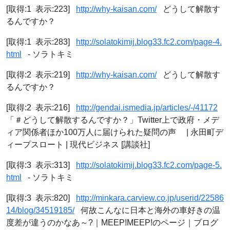
[取得:1 表示:223]
http://why-kaisan.com/
どうして解散す
るんですか？
[取得:1 表示:283]
http://solatokimij.blog33.fc2.com/page-4.
html
- ソラトキミ
[取得:2 表示:219]
http://why-kaisan.com/
どうして解散す
るんですか？
[取得:2 表示:216]
http://gendai.ismedia.jp/articles/-/41172
「＃どうして解散するんですか？」Twitter上で政府・メデ
ィア関係者ほか100万人に届けられた疑問の声 | 永田町デ
ィープスロート | 現代ビジネス [講談社]
[取得:3 表示:313]
http://solatokimij.blog33.fc2.com/page-5.
html
- ソラトキミ
[取得:3 表示:820]
http://minkara.carview.co.jp/userid/22586
14/blog/34519185/
何故こんなに日本と海外の車好きの温
度差が違うのかなあ～?｜MEEP!MEEP!のページ｜ブログ