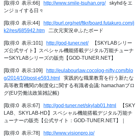
[取得:0 表示:66]
http://www.smile-tsuhan.org/
skyhdをエ
ンジョイする日々
[取得:0 表示:44]
http://purl.org/net/ftkr/board.futakuro.com/j
k2/res/685942.htm
二次元実況＠ふたボード
[取得:0 表示:101]
http://god-tuner.net/
【SKYLABシリー
ズ公式サイト】スペシャル機能搭載デジタル万能チューナ
ーSKYLABシリーズの販売【GOD-TUNER.NET】
[取得:0 表示:109]
http://eulabourlaw.cocolog-nifty.com/blo
g/2014/10/post-e593.html
実践的な職業教育を行う新たな
高等教育機関の制度化に関する有識者会議: hamachanブロ
グ(EU労働法政策雑記帳)
[取得:0 表示:67]
http://god-tuner.net/skylab01.html
【SKY
LAB、SKYLAB-HD】スペシャル機能搭載デジタル万能チ
ューナーの販売【公式サイト：GOD-TUNER.NET】｜
[取得:0 表示:78]
http://www.visionpro.jp/