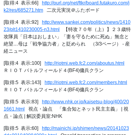
[取得:4 表示:66]
http://purl.org/net/ftkr/board.futakuro.com/j
k2/res/685271.htm
二次元実況＠ふたボード
[取得:4 表示:92]
http://www.sankei.com/politics/news/1410
23/plt1410230005-n3.html
【特攻７０年（上）】２３歳特
攻隊員「日本はおしまい」「妻を守るために死ぬ」無念と
絶望…母は「戦争協力者」と貶められ （3/3ページ） - 産
経ニュース
[取得:4 表示:100]
http://riotmi.web.fc2.com/aboutus.html
ＲＩＯＴ バトルフィールド４(BF4)傭兵クラン
[取得:5 表示:143]
http://riotmi.web.fc2.com/members.html
ＲＩＯＴ バトルフィールド４(BF4)傭兵クラン
[取得:5 表示:83]
http://www.nhk.or.jp/kaisetsu-blog/400/20
1661.html
視点・論点 「集合知とネット民主主義」 | 視
点・論点 | 解説委員室:NHK
[取得:5 表示:60]
http://mainichi.jp/shimen/news/20141023