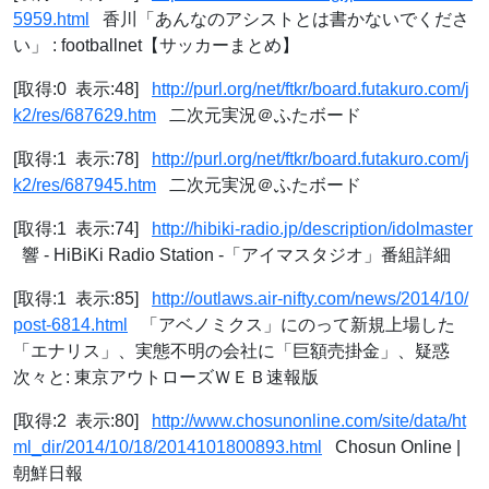
5959.html
香川「あんなのアシストとは書かないでくださ
い」 : footballnet【サッカーまとめ】
[取得:0 表示:48]
http://purl.org/net/ftkr/board.futakuro.com/j
k2/res/687629.htm
二次元実況＠ふたボード
[取得:1 表示:78]
http://purl.org/net/ftkr/board.futakuro.com/j
k2/res/687945.htm
二次元実況＠ふたボード
[取得:1 表示:74]
http://hibiki-radio.jp/description/idolmaster
響 - HiBiKi Radio Station -「アイマスタジオ」番組詳細
[取得:1 表示:85]
http://outlaws.air-nifty.com/news/2014/10/
post-6814.html
「アベノミクス」にのって新規上場した
「エナリス」、実態不明の会社に「巨額売掛金」、疑惑
次々と: 東京アウトローズＷＥＢ速報版
[取得:2 表示:80]
http://www.chosunonline.com/site/data/ht
ml_dir/2014/10/18/2014101800893.html
Chosun Online |
朝鮮日報