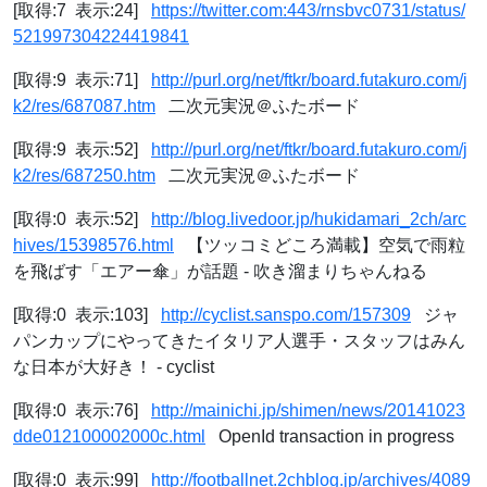
[取得:7 表示:24]
https://twitter.com:443/rnsbvc0731/status/
521997304224419841
[取得:9 表示:71]
http://purl.org/net/ftkr/board.futakuro.com/j
k2/res/687087.htm
二次元実況＠ふたボード
[取得:9 表示:52]
http://purl.org/net/ftkr/board.futakuro.com/j
k2/res/687250.htm
二次元実況＠ふたボード
[取得:0 表示:52]
http://blog.livedoor.jp/hukidamari_2ch/arc
hives/15398576.html
【ツッコミどころ満載】空気で雨粒
を飛ばす「エアー傘」が話題 - 吹き溜まりちゃんねる
[取得:0 表示:103]
http://cyclist.sanspo.com/157309
ジャ
パンカップにやってきたイタリア人選手・スタッフはみん
な日本が大好き！ - cyclist
[取得:0 表示:76]
http://mainichi.jp/shimen/news/20141023
dde012100002000c.html
OpenId transaction in progress
[取得:0 表示:99]
http://footballnet.2chblog.jp/archives/4089