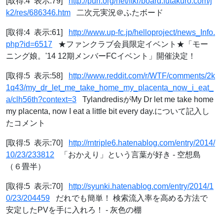
[取得:4 表示:79]
http://purl.org/net/ftkr/board.futakuro.com/j
k2/res/686346.htm
二次元実況＠ふたボード
[取得:4 表示:61]
http://www.up-fc.jp/helloproject/news_Info.
php?id=6517
★ファンクラブ会員限定イベント★「モー
ニング娘。'14 12期メンバーFCイベント」開催決定！
[取得:5 表示:58]
http://www.reddit.com/r/WTF/comments/2k
1q43/my_dr_let_me_take_home_my_placenta_now_i_eat_
a/clh56th?context=3
TylandredisがMy Dr let me take home
my placenta, now I eat a little bit every day.について記入し
たコメント
[取得:5 表示:70]
http://rntriple6.hatenablog.com/entry/2014/
10/23/233812
「おかえり」という言葉が好き - 空想島
（６畳半）
[取得:5 表示:70]
http://syunki.hatenablog.com/entry/2014/1
0/23/204459
だれでも簡単！ 検索流入率を高める方法で
安定したPVを手に入れろ！ - 灰色の棚