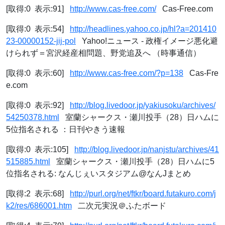
[取得:0 表示:91]
http://www.cas-free.com/
Cas-Free.com
[取得:0 表示:54]
http://headlines.yahoo.co.jp/hl?a=201410
23-00000152-jij-pol
Yahoo!ニュース - 政権イメージ悪化避
けられず＝宮沢経産相問題、野党追及へ （時事通信）
[取得:0 表示:60]
http://www.cas-free.com/?p=138
Cas-Fre
e.com
[取得:0 表示:92]
http://blog.livedoor.jp/yakiusoku/archives/
54250378.html
室蘭シャークス・瀬川投手（28）日ハムに
5位指名される ：日刊やきう速報
[取得:0 表示:105]
http://blog.livedoor.jp/nanjstu/archives/41
515885.html
室蘭シャークス・瀬川投手（28）日ハムに5
位指名される: なんじぇいスタジアム@なんJまとめ
[取得:2 表示:68]
http://purl.org/net/ftkr/board.futakuro.com/j
k2/res/686001.htm
二次元実況＠ふたボード