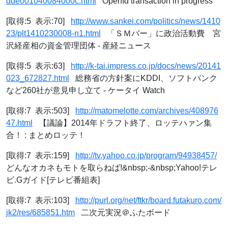
dde001040084000c.html
OpenId transaction in progress
[取得:5 表示:70]
http://www.sankei.com/politics/news/1410
23/plt1410230008-n1.html
「ＳＭバー」に政治活動費 宮
沢経産相の資金管理団体 - 産経ニュース
[取得:5 表示:63]
http://k-tai.impress.co.jp/docs/news/20141
023_672827.html
総務省の方針案にKDDI、ソフトバンク
など260社が意見申し立て - ケータイ Watch
[取得:7 表示:503]
http://matomelotte.com/archives/408976
47.html
【議論】2014年ドラフト終了、ロッテハァン集
合！ : まとめロッテ！
[取得:7 表示:159]
http://tv.yahoo.co.jp/program/94938457/
どんなオカネもモトを取らねば!&nbsp;-&nbsp;Yahoo!テレ
ビ.Gガイド[テレビ番組表]
[取得:7 表示:103]
http://purl.org/net/ftkr/board.futakuro.com/
jk2/res/685851.htm
二次元実況＠ふたボード