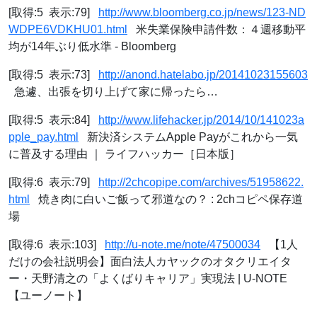
[取得:5 表示:79]
http://www.bloomberg.co.jp/news/123-ND
WDPE6VDKHU01.html
米失業保険申請件数：４週移動平
均が14年ぶり低水準 - Bloomberg
[取得:5 表示:73]
http://anond.hatelabo.jp/20141023155603
急遽、出張を切り上げて家に帰ったら…
[取得:5 表示:84]
http://www.lifehacker.jp/2014/10/141023a
pple_pay.html
新決済システムApple Payがこれから一気
に普及する理由 ｜ ライフハッカー［日本版］
[取得:6 表示:79]
http://2chcopipe.com/archives/51958622.
html
焼き肉に白いご飯って邪道なの？ : 2chコピペ保存道
場
[取得:6 表示:103]
http://u-note.me/note/47500034
【1人
だけの会社説明会】面白法人カヤックのオタクリエイタ
ー・天野清之の「よくばりキャリア」実現法 | U-NOTE
【ユーノート】