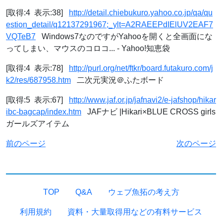
[取得:4 表示:38]
http://detail.chiebukuro.yahoo.co.jp/qa/qu
estion_detail/q12137291967;_ylt=A2RAEEPdIElUV2EAF7
VQTeB7
Windows7なのですがYahooを開くと全画面にな
ってしまい、マウスのコロコ... - Yahoo!知恵袋
[取得:4 表示:78]
http://purl.org/net/ftkr/board.futakuro.com/j
k2/res/687958.htm
二次元実況＠ふたボード
[取得:5 表示:67]
http://www.jaf.or.jp/jafnavi2/e-jafshop/hikar
ibc-bagcap/index.htm
JAFナビ |Hikari×BLUE CROSS girls
ガールズアイテム
前のページ
次のページ
TOP
Q&A
ウェブ魚拓の考え方
利用規約
資料・大量取得用などの有料サービス