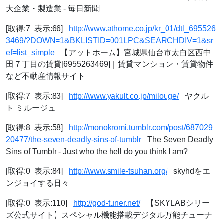
大企業・製造業 - 毎日新聞
[取得:7 表示:66]
http://www.athome.co.jp/kr_01/dtl_695526
3469/?DOWN=1&BKLISTID=001LPC&SEARCHDIV=1&sr
ef=list_simple
【アットホーム】宮城県仙台市太白区西中
田７丁目の賃貸[6955263469]｜賃貸マンション・賃貸物件
など不動産情報サイト
[取得:7 表示:83]
http://www.yakult.co.jp/milouge/
ヤクル
ト ミルージュ
[取得:8 表示:58]
http://monokromi.tumblr.com/post/687029
20477/the-seven-deadly-sins-of-tumblr
The Seven Deadly
Sins of Tumblr - Just who the hell do you think I am?
[取得:0 表示:84]
http://www.smile-tsuhan.org/
skyhdをエ
ンジョイする日々
[取得:0 表示:110]
http://god-tuner.net/
【SKYLABシリー
ズ公式サイト】スペシャル機能搭載デジタル万能チューナ