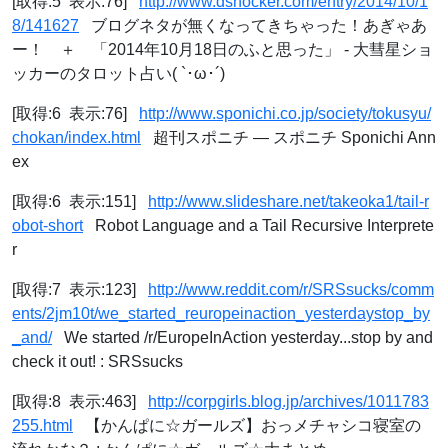
[取得:5 表示:76]
http://www.dshocker.com/entry/2014/10/1
8/141627
ブログネタが無くなってきちゃった！あぎゃあ
ー！ ＋ 「2014年10月18日のふと思った」 - 大彗星ショ
ッカーのタロット占い( `･ω･´)
[取得:6 表示:76]
http://www.sponichi.co.jp/society/tokusyu/
chokan/index.html
超刊スポニチ ― スポニチ Sponichi Ann
ex
[取得:6 表示:151]
http://www.slideshare.net/takeoka1/tail-r
obot-short
Robot Language and a Tail Recursive Interprete
r
[取得:7 表示:123]
http://www.reddit.com/r/SRSsucks/comm
ents/2jm10t/we_started_reuropeinaction_yesterdaystop_by
_and/
We started /r/EuropeInAction yesterday...stop by and
check it out! : SRSsucks
[取得:8 表示:463]
http://corpgirls.blog.jp/archives/1011783
255.html
【かんぱに☆ガールズ】おっメチャシコ寝室の