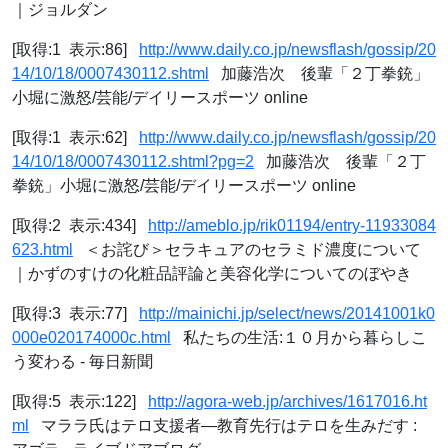
｜ジョルダン
[取得:1 表示:86]
http://www.daily.co.jp/newsflash/gossip/20
14/10/18/0007430112.shtml
加藤浩次 後輩「２丁拳銃」
小堀に激怒/芸能/デイリースポーツ online
[取得:1 表示:62]
http://www.daily.co.jp/newsflash/gossip/20
14/10/18/0007430112.shtml?pg=2
加藤浩次 後輩「２丁
拳銃」小堀に激怒/芸能/デイリースポーツ online
[取得:2 表示:434]
http://ameblo.jp/rik01194/entry-11933084
623.html
＜お詫び＞セラキュアのセラミド濃度について
｜かずのすけの化粧品評論と美容化学についてのぼやき
[取得:3 表示:77]
http://mainichi.jp/select/news/20141001k0
000e020174000c.html
私たちの生活:１０月から暮らしこ
う変わる - 毎日新聞
[取得:5 表示:122]
http://agora-web.jp/archives/1617016.ht
ml
マララ氏はテロ支援者―教育先行はテロを生みだす :