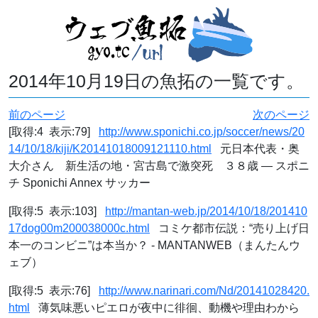
2014年10月19日の魚拓の一覧です。
前のページ
次のページ
[取得:4 表示:79]
http://www.sponichi.co.jp/soccer/news/20
14/10/18/kiji/K20141018009121110.html
元日本代表・奥
大介さん 新生活の地・宮古島で激突死 ３８歳 ― スポニ
チ Sponichi Annex サッカー
[取得:5 表示:103]
http://mantan-web.jp/2014/10/18/201410
17dog00m200038000c.html
コミケ都市伝説：“売り上げ日
本一のコンビニ”は本当か？ - MANTANWEB（まんたんウ
ェブ）
[取得:5 表示:76]
http://www.narinari.com/Nd/20141028420.
html
薄気味悪いピエロが夜中に徘徊、動機や理由わから