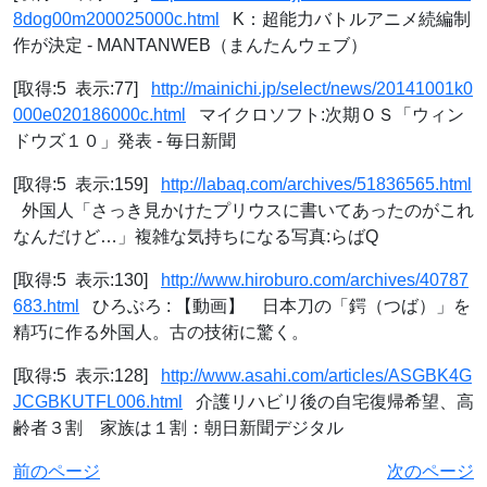
8dog00m200025000c.html
K：超能力バトルアニメ続編制
作が決定 - MANTANWEB（まんたんウェブ）
[取得:5 表示:77]
http://mainichi.jp/select/news/20141001k0
000e020186000c.html
マイクロソフト:次期ＯＳ「ウィン
ドウズ１０」発表 - 毎日新聞
[取得:5 表示:159]
http://labaq.com/archives/51836565.html
外国人「さっき見かけたプリウスに書いてあったのがこれ
なんだけど…」複雑な気持ちになる写真:らばQ
[取得:5 表示:130]
http://www.hiroburo.com/archives/40787
683.html
ひろぶろ : 【動画】 日本刀の「鍔（つば）」を
精巧に作る外国人。古の技術に驚く。
[取得:5 表示:128]
http://www.asahi.com/articles/ASGBK4G
JCGBKUTFL006.html
介護リハビリ後の自宅復帰希望、高
齢者３割 家族は１割：朝日新聞デジタル
前のページ
次のページ