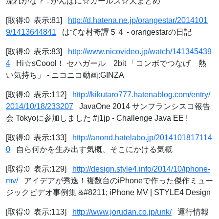
流れかな？ : かんぱに☆ガールズ☆大まとめ
[取得:0 表示:81]
http://d.hatena.ne.jp/orangestar/2014101
9/1413644841
はてな村奇譚５４ - orangestarの日記
[取得:0 表示:83]
http://www.nicovideo.jp/watch/141345439
4
Hi☆sCoool！ セハガール 2bit 「コンボでつなげ 熱
い気持ち」 ‐ ニコニコ動画:GINZA
[取得:0 表示:112]
http://kikutaro777.hatenablog.com/entry/
2014/10/18/233207
JavaOne 2014 サンフランシスコ報告
会 Tokyoに参加しました #j1jp - Challenge Java EE !
[取得:0 表示:133]
http://anond.hatelabo.jp/2014101817114
0
自ら何かを生み出す気概、そこにかける気概
[取得:0 表示:129]
http://design.style4.info/2014/10/iphone-
mv/
アイデアが秀逸！複数台のiPhoneで作った傑作ミュー
ジックビデオ事例集 &#8211; iPhone MV | STYLE4 Design
[取得:0 表示:113]
http://www.jorudan.co.jp/unk/
運行情報