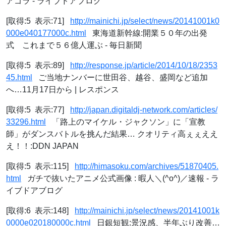
アゴラ - ライブドアブログ
[取得:5 表示:71]
http://mainichi.jp/select/news/20141001k0
000e040177000c.html
東海道新幹線:開業５０年の出発
式 これまで５６億人運ぶ - 毎日新聞
[取得:5 表示:89]
http://response.jp/article/2014/10/18/2353
45.html
ご当地ナンバーに世田谷、越谷、盛岡など追加
へ…11月17日から | レスポンス
[取得:5 表示:77]
http://japan.digitaldj-network.com/articles/
33296.html
「路上のマイケル・ジャクソン」に「宣教
師」がダンスバトルを挑んだ結果… クオリティ高ぇぇええ
え！！:DDN JAPAN
[取得:5 表示:115]
http://himasoku.com/archives/51870405.
html
ガチで抜いたアニメ公式画像 : 暇人＼(^o^)／速報 - ラ
イブドアブログ
[取得:6 表示:148]
http://mainichi.jp/select/news/20141001k
0000e020180000c.html
日銀短観:景況感、半年ぶり改善…