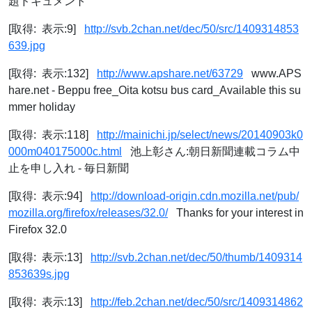
題ドキュメント
[取得: 表示:9]
http://svb.2chan.net/dec/50/src/1409314853
639.jpg
[取得: 表示:132]
http://www.apshare.net/63729
www.APS
hare.net - Beppu free_Oita kotsu bus card_Available this su
mmer holiday
[取得: 表示:118]
http://mainichi.jp/select/news/20140903k0
000m040175000c.html
池上彰さん:朝日新聞連載コラム中
止を申し入れ - 毎日新聞
[取得: 表示:94]
http://download-origin.cdn.mozilla.net/pub/
mozilla.org/firefox/releases/32.0/
Thanks for your interest in
Firefox 32.0
[取得: 表示:13]
http://svb.2chan.net/dec/50/thumb/1409314
853639s.jpg
[取得: 表示:13]
http://feb.2chan.net/dec/50/src/1409314862