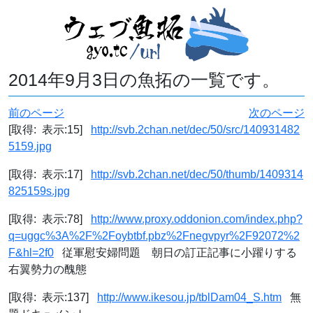
2014年9月3日の魚拓の一覧です。
前のページ
次のページ
[取得: 表示:15]
http://svb.2chan.net/dec/50/src/140931482
5159.jpg
[取得: 表示:17]
http://svb.2chan.net/dec/50/thumb/1409314
825159s.jpg
[取得: 表示:78]
http://www.proxy.oddonion.com/index.php?
q=uggc%3A%2F%2Foybtbf.pbz%2Fnegvpyr%2F92072%2
F&hl=2f0
従軍慰安婦問題 朝日の訂正記事に小躍りする
右翼勢力の醜態
[取得: 表示:137]
http://www.ikesou.jp/tblDam04_S.htm
無