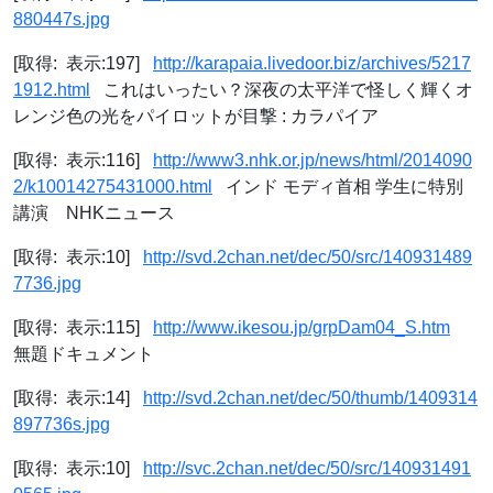
880447s.jpg
[取得: 表示:197]
http://karapaia.livedoor.biz/archives/5217
1912.html
これはいったい？深夜の太平洋で怪しく輝くオ
レンジ色の光をパイロットが目撃 : カラパイア
[取得: 表示:116]
http://www3.nhk.or.jp/news/html/2014090
2/k10014275431000.html
インド モディ首相 学生に特別
講演 NHKニュース
[取得: 表示:10]
http://svd.2chan.net/dec/50/src/140931489
7736.jpg
[取得: 表示:115]
http://www.ikesou.jp/grpDam04_S.htm
無題ドキュメント
[取得: 表示:14]
http://svd.2chan.net/dec/50/thumb/1409314
897736s.jpg
[取得: 表示:10]
http://svc.2chan.net/dec/50/src/140931491