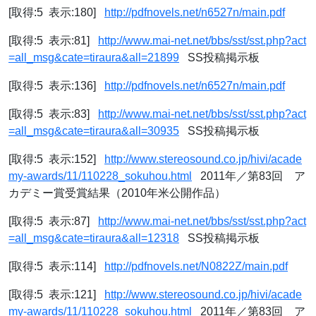
[取得:5 表示:180]
http://pdfnovels.net/n6527n/main.pdf
[取得:5 表示:81]
http://www.mai-net.net/bbs/sst/sst.php?act
=all_msg&cate=tiraura&all=21899
SS投稿掲示板
[取得:5 表示:136]
http://pdfnovels.net/n6527n/main.pdf
[取得:5 表示:83]
http://www.mai-net.net/bbs/sst/sst.php?act
=all_msg&cate=tiraura&all=30935
SS投稿掲示板
[取得:5 表示:152]
http://www.stereosound.co.jp/hivi/acade
my-awards/11/110228_sokuhou.html
2011年／第83回 ア
カデミー賞受賞結果（2010年米公開作品）
[取得:5 表示:87]
http://www.mai-net.net/bbs/sst/sst.php?act
=all_msg&cate=tiraura&all=12318
SS投稿掲示板
[取得:5 表示:114]
http://pdfnovels.net/N0822Z/main.pdf
[取得:5 表示:121]
http://www.stereosound.co.jp/hivi/acade
my-awards/11/110228_sokuhou.html
2011年／第83回 ア