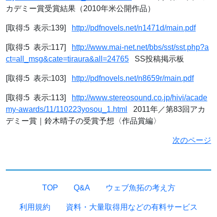
カデミー賞受賞結果（2010年米公開作品）
[取得:5 表示:139]
http://pdfnovels.net/n1471d/main.pdf
[取得:5 表示:117]
http://www.mai-net.net/bbs/sst/sst.php?a
ct=all_msg&cate=tiraura&all=24765
SS投稿掲示板
[取得:5 表示:103]
http://pdfnovels.net/n8659r/main.pdf
[取得:5 表示:113]
http://www.stereosound.co.jp/hivi/acade
my-awards/11/110223yosou_1.html
2011年／第83回アカ
デミー賞｜鈴木晴子の受賞予想〈作品賞編〉
次のページ
TOP
Q&A
ウェブ魚拓の考え方
利用規約
資料・大量取得用などの有料サービス