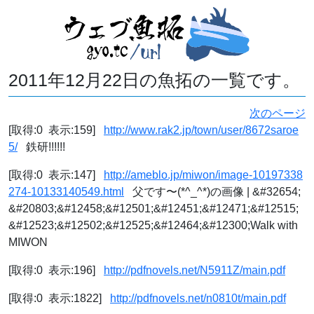
2011年12月22日の魚拓の一覧です。
次のページ
[取得:0 表示:159]
http://www.rak2.jp/town/user/8672saroe
5/
鉄研!!!!!!
[取得:0 表示:147]
http://ameblo.jp/miwon/image-10197338
274-10133140549.html
父です〜(*^_^*)の画像 | &#32654;
&#20803;&#12458;&#12501;&#12451;&#12471;&#12515;
&#12523;&#12502;&#12525;&#12464;&#12300;Walk with
MIWON
[取得:0 表示:196]
http://pdfnovels.net/N5911Z/main.pdf
[取得:0 表示:1822]
http://pdfnovels.net/n0810t/main.pdf