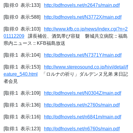
[取得:0 表示:133]
http://pdfnovels.net/n2647s/main.pdf
[取得:0 表示:588]
http://pdfnovels.net/N3772X/main.pdf
[取得:0 表示:103]
http://www.kfb.co.jp/news/index.cgi?n=2
01112209
課長補佐、酒気帯び容疑 磐城共立病院 :: 福島
県内ニュース :: KFB福島放送
[取得:1 表示:104]
http://pdfnovels.net/N7371Y/main.pdf
[取得:1 表示:153]
http://www.stereosound.co.jp/hivi/detail/f
eature_540.html
「ロルナの祈り」ダルデンヌ兄弟 来日記
者会見
[取得:1 表示:109]
http://pdfnovels.net/N0304Z/main.pdf
[取得:1 表示:136]
http://pdfnovels.net/n2760s/main.pdf
[取得:1 表示:116]
http://pdfnovels.net/n6841m/main.pdf
[取得:1 表示:123]
http://pdfnovels.net/n6760s/main.pdf