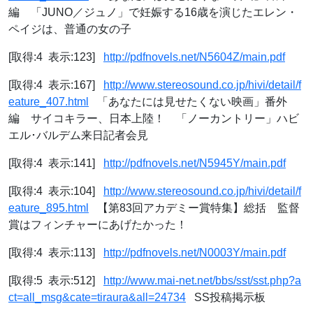
編 「JUNO／ジュノ」で妊娠する16歳を演じたエレン・
ペイジは、普通の女の子
[取得:4 表示:123]
http://pdfnovels.net/N5604Z/main.pdf
[取得:4 表示:167]
http://www.stereosound.co.jp/hivi/detail/f
eature_407.html
「あなたには見せたくない映画」番外
編 サイコキラー、日本上陸！ 「ノーカントリー」ハビ
エル･バルデム来日記者会見
[取得:4 表示:141]
http://pdfnovels.net/N5945Y/main.pdf
[取得:4 表示:104]
http://www.stereosound.co.jp/hivi/detail/f
eature_895.html
【第83回アカデミー賞特集】総括 監督
賞はフィンチャーにあげたかった！
[取得:4 表示:113]
http://pdfnovels.net/N0003Y/main.pdf
[取得:5 表示:512]
http://www.mai-net.net/bbs/sst/sst.php?a
ct=all_msg&cate=tiraura&all=24734
SS投稿掲示板