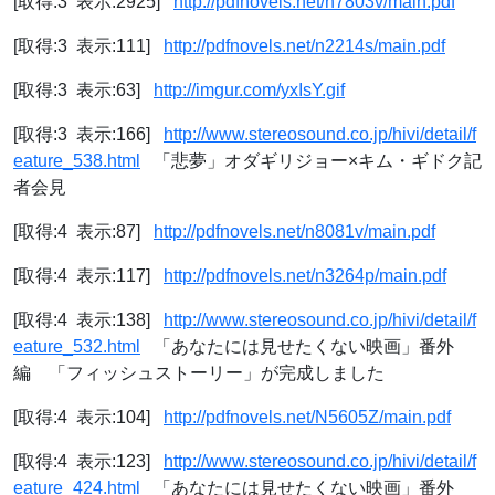
[取得:3 表示:2925]
http://pdfnovels.net/n7803v/main.pdf
[取得:3 表示:111]
http://pdfnovels.net/n2214s/main.pdf
[取得:3 表示:63]
http://imgur.com/yxIsY.gif
[取得:3 表示:166]
http://www.stereosound.co.jp/hivi/detail/f
eature_538.html
「悲夢」オダギリジョー×キム・ギドク記
者会見
[取得:4 表示:87]
http://pdfnovels.net/n8081v/main.pdf
[取得:4 表示:117]
http://pdfnovels.net/n3264p/main.pdf
[取得:4 表示:138]
http://www.stereosound.co.jp/hivi/detail/f
eature_532.html
「あなたには見せたくない映画」番外
編 「フィッシュストーリー」が完成しました
[取得:4 表示:104]
http://pdfnovels.net/N5605Z/main.pdf
[取得:4 表示:123]
http://www.stereosound.co.jp/hivi/detail/f
eature_424.html
「あなたには見せたくない映画」番外