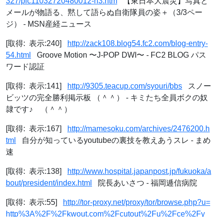
327/plc11032720480012-n3.htm
【東日本大震災】写真と
メールが物語る、黙して語らぬ自衛隊員の姿＋（3/3ペー
ジ） - MSN産経ニュース
[取得: 表示:240]
http://zack108.blog54.fc2.com/blog-entry-
54.html
Groove Motion 〜J-POP DWI〜 - FC2 BLOG パス
ワード認証
[取得: 表示:141]
http://9305.teacup.com/syouri/bbs
スノー
ビッツの完全勝利掲示板 （＾＾） - キミたち全員ボクの奴
隷です♪ （＾＾）
[取得: 表示:167]
http://mamesoku.com/archives/2476200.h
tml
自分が知っているyoutubeの裏技を教えあうスレ - まめ
速
[取得: 表示:138]
http://www.hospital.japanpost.jp/fukuoka/a
bout/president/index.html
院長あいさつ - 福岡逓信病院
[取得: 表示:55]
http://tor-proxy.net/proxy/tor/browse.php?u=
http%3A%2F%2Fkwout.com%2Fcutout%2Fu%2Fce%2Fy