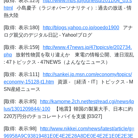
[取得: 表示:125]
http://www.mbs.jp/jounetsu/2011/04_03.s
html
小島慶子（ラジオパーソナリティ）: 過去の放送 - 情
熱大陸
[取得: 表示:180]
http://blogs.yahoo.co.jp/ooedo1900
アナ
ログ親父のデジタル日記 - Yahoo!ブログ
[取得: 表示:159]
http://www.47news.jp/47topics/e/202734.
php
放射性物質を取り違えか 東電の情報公開、連日混乱
: 47トピックス - 47NEWS（よんななニュース）
[取得: 表示:111]
http://sankei.jp.msn.com/economy/topics/
economy-15128-t1.htm
資源 - ［経済・IT］トピックス - M
SN産経ニュース
[取得: 表示:85]
http://kamome.2ch.net/test/read.cgi/news4p
lus/1301209844/-100
【地震】韓国の製菓大手、日本に約
220万円分のチョコレートパイを支援 [03/27]
[取得: 表示:98]
http://www.nikkei.com/news/latest/article/g=
96958A9C93819481E0E4E2E28A8DE0E4E2E1E0E2E3E