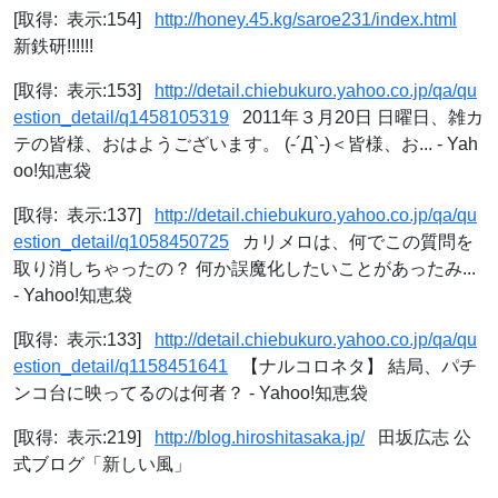
[取得: 表示:154]
http://honey.45.kg/saroe231/index.html
新鉄研!!!!!!
[取得: 表示:153]
http://detail.chiebukuro.yahoo.co.jp/qa/qu
estion_detail/q1458105319
2011年３月20日 日曜日、雑カ
テの皆様、おはようございます。 (-´Д`-)＜皆様、お... - Yah
oo!知恵袋
[取得: 表示:137]
http://detail.chiebukuro.yahoo.co.jp/qa/qu
estion_detail/q1058450725
カリメロは、何でこの質問を
取り消しちゃったの？ 何か誤魔化したいことがあったみ...
- Yahoo!知恵袋
[取得: 表示:133]
http://detail.chiebukuro.yahoo.co.jp/qa/qu
estion_detail/q1158451641
【ナルコロネタ】 結局、パチ
ンコ台に映ってるのは何者？ - Yahoo!知恵袋
[取得: 表示:219]
http://blog.hiroshitasaka.jp/
田坂広志 公
式ブログ「新しい風」