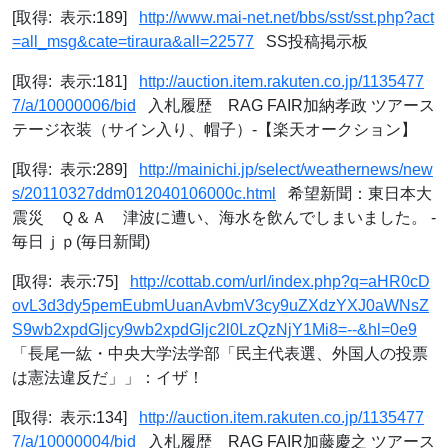
[取得: 表示:189]
http://www.mai-net.net/bbs/sst/sst.php?act
=all_msg&cate=tiraura&all=22577
SS投稿掲示板
[取得: 表示:181]
http://auction.item.rakuten.co.jp/1135477
7/a/10000006/bid
入札履歴 RAG FAIR加納孝政 ツアース
テージ衣装（サイン入り、帽子）-【楽天オークション】
[取得: 表示:289]
http://mainichi.jp/select/weathernews/new
s/20110327ddm012040106000c.html
希望新聞：東日本大
震災 Ｑ＆Ａ 津波に遭い、海水を飲んでしまいました。 -
毎日ｊｐ(毎日新聞)
[取得: 表示:75]
http://cottab.com/url/index.php?q=aHR0cD
ovL3d3dy5pemEubmUuanAvbmV3cy9uZXdzYXJ0aWNsZ
S9wb2xpdGljcy9wb2xpdGljc2l0LzQzNjY1Mi8=--&hl=0e9
「長尾一紘・中央大学法学部「民主代表選、外国人の投票
は憲法違反だ」」：イザ！
[取得: 表示:134]
http://auction.item.rakuten.co.jp/1135477
7/a/10000004/bid
入札履歴 RAG FAIR加藤慶之 ツアース