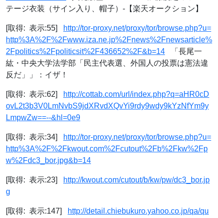
テージ衣装（サイン入り、帽子）-【楽天オークション】
[取得: 表示:55]
http://tor-proxy.net/proxy/tor/browse.php?u=
http%3A%2F%2Fwww.iza.ne.jp%2Fnews%2Fnewsarticle%
2Fpolitics%2Fpoliticsit%2F436652%2F&b=14
「長尾一
紘・中央大学法学部「民主代表選、外国人の投票は憲法違
反だ」」：イザ！
[取得: 表示:62]
http://cottab.com/url/index.php?q=aHR0cD
ovL2t3b3V0LmNvbS9jdXRvdXQvYi9rdy9wdy9kYzNfYm9y
LmpwZw==--&hl=0e9
[取得: 表示:34]
http://tor-proxy.net/proxy/tor/browse.php?u=
http%3A%2F%2Fkwout.com%2Fcutout%2Fb%2Fkw%2Fp
w%2Fdc3_bor.jpg&b=14
[取得: 表示:23]
http://kwout.com/cutout/b/kw/pw/dc3_bor.jp
g
[取得: 表示:147]
http://detail.chiebukuro.yahoo.co.jp/qa/qu