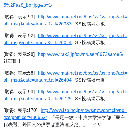
5%2Faz8_bor.jpg&b=14
[取得: 表示:93]
http://www.mai-net.net/bbs/sst/sst.php?act=
all_msg&cate=tiraura&all=26383
SS投稿掲示板
[取得: 表示:92]
http://www.mai-net.net/bbs/sst/sst.php?act=
all_msg&cate=tiraura&all=26014
SS投稿掲示板
[取得: 表示:98]
http://www.rak2.jp/town/user/8672saroe5/
鉄研!!!!!!
[取得: 表示:58]
http://www.mai-net.net/bbs/sst/sst.php?act=
all_msg&cate=tiraura&all=26404
SS投稿掲示板
[取得: 表示:93]
http://www.mai-net.net/bbs/sst/sst.php?act=
all_msg&cate=tiraura&all=26725
SS投稿掲示板
[取得: 表示:170]
http://www.iza.ne.jp/news/newsarticle/poli
tics/politicsit/436652/
「長尾一紘・中央大学法学部「民主
代表選、外国人の投票は憲法違反だ」」：イザ！