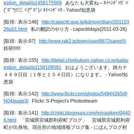
estion_detail/q1458175569
あなたも大変ね～ﾀｲﾍﾝﾀﾞｧ!! ヾ
(ﾟﾛﾟ*)ﾂ三ヾ(*ﾟﾛﾟ)ﾉ ﾀｲﾍﾝﾀﾞｧ!! - Yahoo!知恵袋
[取得: 表示:146]
http://capsctrl.que.jp/kdmsnr/diary/201103
26p01.html
私の翻訳のやり方 - capsctrldays(2011-03-26)
[取得: 表示:97]
http://www.rak2.jp/town/user/8672saroe5/
鉄研!!!!!!
[取得: 表示:155]
http://detail.chiebukuro.yahoo.co.jp/qa/qu
estion_detail/q1158109591
おはようございます、雑カテ
４６９日目（１年と１０４日目）になります。 - Yahoo!知
恵袋
[取得: 表示:142]
http://www.flickr.com/photos/54944265@
N04/page3/
Flickr: S-Project's Photostream
[取得: 表示:141]
http://chiiki.blogmura.com/miyagiken/0440
6.html
「宮城県宮城郡利府町ブログ」 宮城県宮城郡利府
町が出身地、現住所の地域情報ブログ集 - にほんブログ村