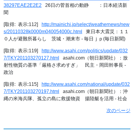
38297EAE2E2E2
26日の菅首相の動静 ：日本経済新
聞
[取得: 表示:112]
http://mainichi.jp/select/weathernews/new
s/20110328k0000m040054000c.html
東日本大震災：１１
０人が避難所暮らし 茨城・潮来市 - 毎日ｊｐ(毎日新聞)
[取得: 表示:119]
http://www.asahi.com/politics/update/032
7/TKY201103270127.html
asahi.com（朝日新聞社）：放
射性物質の基準「厳格さ求めすぎ」 民主・岡田幹事長 -
政治
[取得: 表示:115]
http://www.asahi.com/national/update/032
7/TKY201103270197.html
asahi.com（朝日新聞社）：沖
縄の米海兵隊、孤立の島に救援物資 揚陸艇を活用 - 社会
次のページ