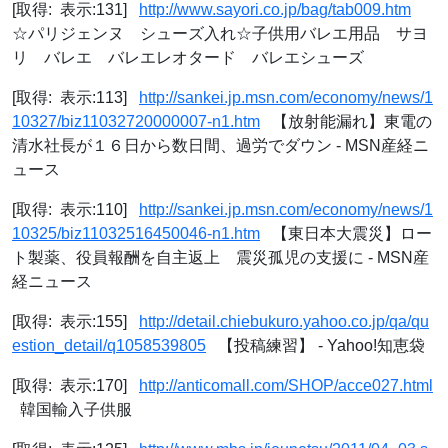
[取得: 表示:131]
http://www.sayori.co.jp/bag/tab009.htm
☆パリジェンヌ シューズ入れ☆子供用バレエ用品 サヨ
リ バレエ バレエレオタード バレエシューズ
[取得: 表示:113]
http://sankei.jp.msn.com/economy/news/1
10327/biz11032720000007-n1.htm
【放射能漏れ】東電の
清水社長が１６日から数日間、過労でダウン - MSN産経ニ
ュース
[取得: 表示:110]
http://sankei.jp.msn.com/economy/news/1
10325/biz11032516450046-n1.htm
【東日本大震災】ロー
ト製薬、役員報酬を自主返上 震災孤児の支援に - MSN産
経ニュース
[取得: 表示:155]
http://detail.chiebukuro.yahoo.co.jp/qa/qu
estion_detail/q1058539805
【投稿練習】 - Yahoo!知恵袋
[取得: 表示:170]
http://anticomall.com/SHOP/acce027.html
韓国輸入子供服