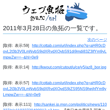
2011年3月28日の魚拓の一覧です。
次のページ
[取得: 表示:59]
http://cottab.com/url/index.php?q=aHR0cD
ovL2t3b3V0LmNvbS9jdXRvdXQvbS91di9mdi83Z3lfYm9yL
mpwZw==--&hl=0e9
[取得: 表示:14]
http://kwout.com/cutout/u/ce/y5/az8_bor.jpg
[取得: 表示:57]
http://cottab.com/url/index.php?q=aHR0cD
ovL2t3b3V0LmNvbS9jdXRvdXQvdS9jZS95NS9hejhfYm9y
LmpwZw==--&hl=0e9
[取得: 表示:111]
http://sankei.jp.msn.com/politics/news/110