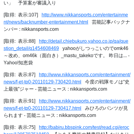
い」 予算案が審議入り
[取得: 表示:107]
http://www.nikkansports.com/entertainme
nt/news/backnumber-entertainment.html
芸能記事バックナ
ンバー : nikkansports.com
[取得: 表示:88]
http://detail.chiebukuro.yahoo.co.jp/qa/que
stion_detail/q1454608469
yahooがしつっこいのでomk46
～改め、om46k（面白き）_mastu_takekoです。 昨日は... -
Yahoo!知恵袋
[取得: 表示:87]
http://www.nikkansports.com/entertainment/
news/f-et-tp0-20110129-730420.html
今度の戦隊モノは“史
上最強”ジャー - 芸能ニュース : nikkansports.com
[取得: 表示:91]
http://www.nikkansports.com/entertainment/
news/f-et-tp0-20110129-730417.html
みひろのパンツが見
られます - 芸能ニュース : nikkansports.com
[取得: 表示:75]
http://babiru.bbspink.com/test/read.cgi/eroc