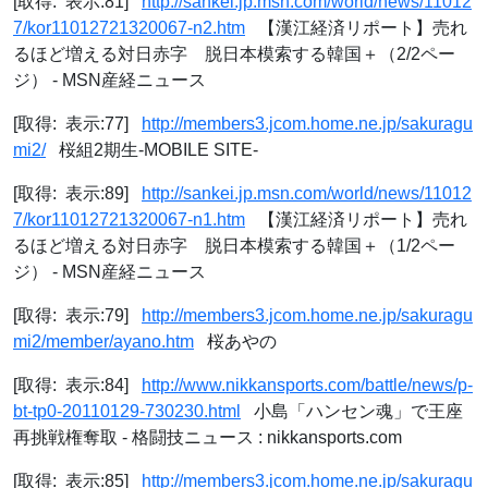
[取得: 表示:81]
http://sankei.jp.msn.com/world/news/11012
7/kor11012721320067-n2.htm
【漢江経済リポート】売れ
るほど増える対日赤字 脱日本模索する韓国＋（2/2ペー
ジ） - MSN産経ニュース
[取得: 表示:77]
http://members3.jcom.home.ne.jp/sakuragu
mi2/
桜組2期生-MOBILE SITE-
[取得: 表示:89]
http://sankei.jp.msn.com/world/news/11012
7/kor11012721320067-n1.htm
【漢江経済リポート】売れ
るほど増える対日赤字 脱日本模索する韓国＋（1/2ペー
ジ） - MSN産経ニュース
[取得: 表示:79]
http://members3.jcom.home.ne.jp/sakuragu
mi2/member/ayano.htm
桜あやの
[取得: 表示:84]
http://www.nikkansports.com/battle/news/p-
bt-tp0-20110129-730230.html
小島「ハンセン魂」で王座
再挑戦権奪取 - 格闘技ニュース : nikkansports.com
[取得: 表示:85]
http://members3.jcom.home.ne.jp/sakuragu