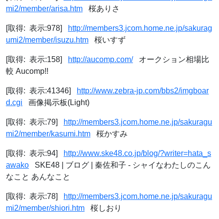
mi2/member/arisa.htm
桜ありさ
[取得: 表示:978]
http://members3.jcom.home.ne.jp/sakurag
umi2/member/isuzu.htm
桜いすず
[取得: 表示:158]
http://aucomp.com/
オークション相場比
較 Aucomp!!
[取得: 表示:41346]
http://www.zebra-jp.com/bbs2/imgboar
d.cgi
画像掲示板(Light)
[取得: 表示:79]
http://members3.jcom.home.ne.jp/sakuragu
mi2/member/kasumi.htm
桜かすみ
[取得: 表示:94]
http://www.ske48.co.jp/blog/?writer=hata_s
awako
SKE48 | ブログ | 秦佐和子 - シャイなわたしのこん
なこと あんなこと
[取得: 表示:78]
http://members3.jcom.home.ne.jp/sakuragu
mi2/member/shiori.htm
桜しおり