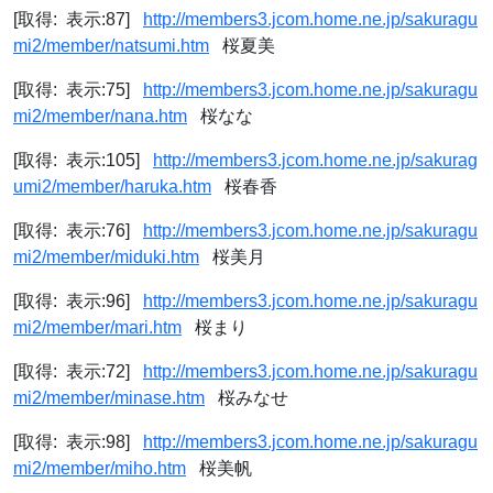
[取得: 表示:87]
http://members3.jcom.home.ne.jp/sakuragu
mi2/member/natsumi.htm
桜夏美
[取得: 表示:75]
http://members3.jcom.home.ne.jp/sakuragu
mi2/member/nana.htm
桜なな
[取得: 表示:105]
http://members3.jcom.home.ne.jp/sakurag
umi2/member/haruka.htm
桜春香
[取得: 表示:76]
http://members3.jcom.home.ne.jp/sakuragu
mi2/member/miduki.htm
桜美月
[取得: 表示:96]
http://members3.jcom.home.ne.jp/sakuragu
mi2/member/mari.htm
桜まり
[取得: 表示:72]
http://members3.jcom.home.ne.jp/sakuragu
mi2/member/minase.htm
桜みなせ
[取得: 表示:98]
http://members3.jcom.home.ne.jp/sakuragu
mi2/member/miho.htm
桜美帆