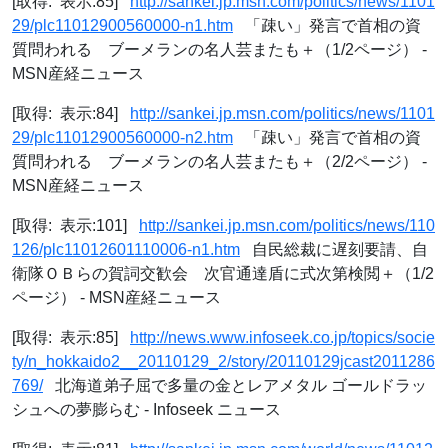
[取得: 表示:85]
http://sankei.jp.msn.com/politics/news/1101
29/plc11012900560000-n1.htm
「疎い」発言で首相の資
質問われる ブーメランの名人芸またも＋（1/2ページ） -
MSN産経ニュース
[取得: 表示:84]
http://sankei.jp.msn.com/politics/news/1101
29/plc11012900560000-n2.htm
「疎い」発言で首相の資
質問われる ブーメランの名人芸またも＋（2/2ページ） -
MSN産経ニュース
[取得: 表示:101]
http://sankei.jp.msn.com/politics/news/110
126/plc11012601110006-n1.htm
自民総裁に遅刻要請、自
衛隊ＯＢらの賀詞交歓会 次官通達盾に式次第検閲＋（1/2
ページ） - MSN産経ニュース
[取得: 表示:85]
http://news.www.infoseek.co.jp/topics/socie
ty/n_hokkaido2__20110129_2/story/20110129jcast2011286
769/
北海道弟子屈で多量の金とレアメタル ゴールドラッ
シュへの夢膨らむ - Infoseek ニュース