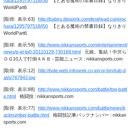
hara/1295797518/l50
【とある魔術の禁書目録】なりきり
WorldPart6
[取得: 表示:63]
http://babiru.bbspink.com/test/read.cgi/eroc
hara/1295797518/l50
【とある魔術の禁書目録】なりきり
WorldPart6
[取得: 表示:59]
http://www.nikkansports.com/entertainment/
news/p-et-tp0-20110129-730169.html
元娘。集結！中沢ら
ＯＧ10人で打倒ＡＫＢ - 芸能ニュース : nikkansports.com
[取得: 表示:12]
http://tvde.web.infoseek.co.jp/cgi-bin/jlab-d
at/s/767943.jpg
[取得: 表示:88]
http://www.nikkansports.com/battle/top-battl
e.html
格闘技 : nikkansports.com
[取得: 表示:77]
http://www.nikkansports.com/battle/news/b
acknumber-battle.html
格闘技記事バックナンバー : nikkan
sports.com