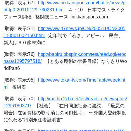
[取得: 表示:67]
http://www.nikkansports.com/battle/news/p-
bt-tp0-20110129-730231.html
４・10 日本でストライク
フォース開催 - 格闘技ニュース : nikkansports.com
[取得: 表示:71]
http://www.47news.jp/CN/200511/CN2005
110801002150.html
定年制で「若さ」アピール 民主、
新人は６０歳未満に
[取得: 表示:76]
http://babiru.bbspink.com/test/read.cgi/eroc
hara/1295797518/
【とある魔術の禁書目録】なりきりWo
rldPart6
[取得: 表示:95]
http://www.tokai-tv.com/TimeTable/week.ht
ml
番組表
[取得: 表示:70]
http://raicho.2ch.net/test/read.cgi/newsplus/
1296180371/
【社会】 「在日同胞社会に波紋」「最悪の
場合は在留資格の取り消しの可能性も」 〜外国人登録制度
に代わる“特別永住者証明書”