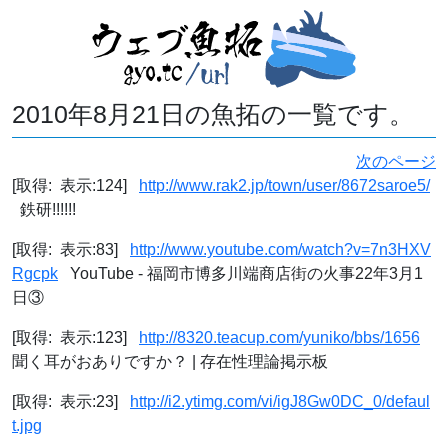
2010年8月21日の魚拓の一覧です。
次のページ
[取得: 表示:124]
http://www.rak2.jp/town/user/8672saroe5/
鉄研!!!!!!
[取得: 表示:83]
http://www.youtube.com/watch?v=7n3HXV
Rgcpk
YouTube - 福岡市博多川端商店街の火事22年3月1
日③
[取得: 表示:123]
http://8320.teacup.com/yuniko/bbs/1656
聞く耳がおありですか？ | 存在性理論掲示板
[取得: 表示:23]
http://i2.ytimg.com/vi/igJ8Gw0DC_0/defaul
t.jpg