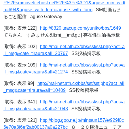
F%2Fsmmovefilehost.net%2F%3Fr%3D1&aguse_min_widt
h=694&aguse_with_form=aguse_with_form
SM動画もま
るごと配信 - aguse Gateway
[取得: 表示:122]
http://8320.teacup.com/yuniko/bbs/1649
てらさん すみません&lt;m(__)m&gt; | 存在性理論掲示板
[取得: 表示:102]
http://mai-net.ath.cx/bbs/sst/sst.php?act=a
ll_msg&cate=tiraura&all=20767
SS投稿掲示板
[取得: 表示:109]
http://mai-net.ath.cx/bbs/sst/sst.php?act=a
ll_msg&cate=tiraura&all=21274
SS投稿掲示板
[取得: 表示:99]
http://mai-net.ath.cx/bbs/sst/sst.php?act=all
_msg&cate=tiraura&all=10409
SS投稿掲示板
[取得: 表示:341]
http://mai-net.ath.cx/bbs/sst/sst.php?act=a
ll_msg&cate=tiraura&all=21043
SS投稿掲示板
[取得: 表示:121]
http://blog.goo.ne.jp/mintsun157/e/929f0c
5e70a3f6ef2ab00137a0a227bc
８・２０横浜ニューテア