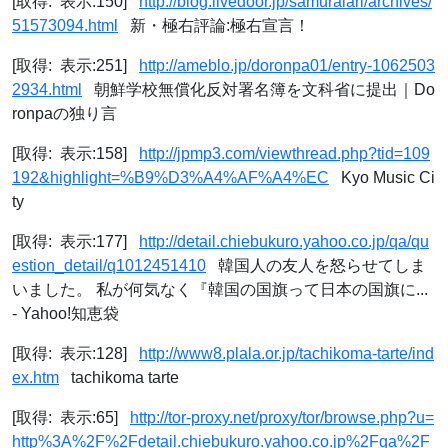
[取得: 表示:150]
http://blog.livedoor.jp/samuraiari/archives/
51573094.html
新・極右評論:極右宣言！
[取得: 表示:251]
http://ameblo.jp/doronpa01/entry-1062503
2934.html
朝鮮学校無償化反対署名簿を文科省に提出｜Do
ronpaの独り言
[取得: 表示:158]
http://jpmp3.com/viewthread.php?tid=109
192&highlight=%B9%D3%A4%AF%A4%EC
Kyo Music Ci
ty
[取得: 表示:177]
http://detail.chiebukuro.yahoo.co.jp/qa/qu
estion_detail/q1012451410
韓国人の友人を怒らせてしま
いました。 私が何気なく『韓国の国旗って日本の国旗に...
- Yahoo!知恵袋
[取得: 表示:128]
http://www8.plala.or.jp/tachikoma-tarte/ind
ex.htm
tachikoma tarte
[取得: 表示:65]
http://tor-proxy.net/proxy/tor/browse.php?u=
http%3A%2F%2Fdetail.chiebukuro.yahoo.co.jp%2Fqa%2F