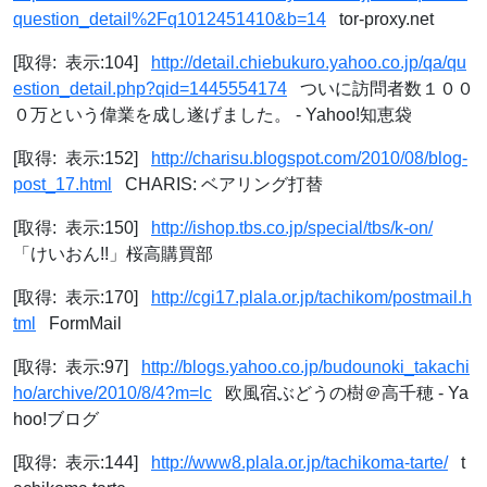
question_detail%2Fq1012451410&b=14
tor-proxy.net
[取得: 表示:104]
http://detail.chiebukuro.yahoo.co.jp/qa/qu
estion_detail.php?qid=1445554174
ついに訪問者数１００
０万という偉業を成し遂げました。 - Yahoo!知恵袋
[取得: 表示:152]
http://charisu.blogspot.com/2010/08/blog-
post_17.html
CHARIS: ベアリング打替
[取得: 表示:150]
http://ishop.tbs.co.jp/special/tbs/k-on/
「けいおん!!」桜高購買部
[取得: 表示:170]
http://cgi17.plala.or.jp/tachikom/postmail.h
tml
FormMail
[取得: 表示:97]
http://blogs.yahoo.co.jp/budounoki_takachi
ho/archive/2010/8/4?m=lc
欧風宿ぶどうの樹＠高千穂 - Ya
hoo!ブログ
[取得: 表示:144]
http://www8.plala.or.jp/tachikoma-tarte/
t