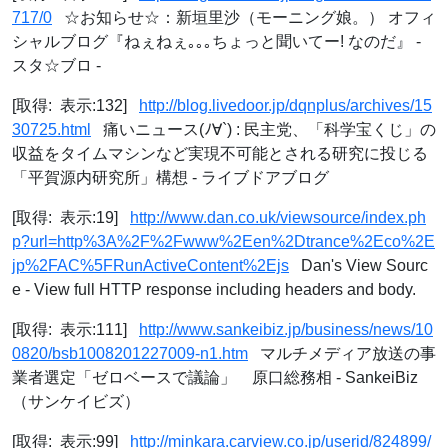
717/0
☆お知らせ☆：新垣里沙（モーニング娘。） オフィ
シャルブログ『ねぇねぇ｡｡｡ちょっと聞いてー! なのだ』 -
スタ☆ブロ -
[取得: 表示:132]
http://blog.livedoor.jp/dqnplus/archives/15
30725.html
痛いニュース(ﾉ∀`) : 民主党、「科学宝くじ」の
収益をタイムマシンなど実現不可能とされる研究に投じる
「平賀源内研究所」構想 - ライブドアブログ
[取得: 表示:19]
http://www.dan.co.uk/viewsource/index.ph
p?url=http%3A%2F%2Fwww%2Een%2Dtrance%2Eco%2E
jp%2FAC%5FRunActiveContent%2Ejs
Dan's View Sourc
e - View full HTTP response including headers and body.
[取得: 表示:111]
http://www.sankeibiz.jp/business/news/10
0820/bsb1008201227009-n1.htm
マルチメディア放送の事
業者選定「ゼロベースで議論」 原口総務相 - SankeiBiz
（サンケイビズ）
[取得: 表示:99]
http://minkara.carview.co.jp/userid/824899/