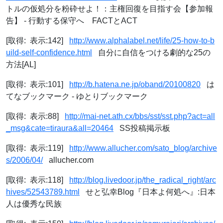
トルの仮処分を粉砕せよ！：主権回復を目指す会【参加報
告】 - 行動する保守へ FACTとACT
[取得: 表示:142]
http://www.alphalabel.net/life/25-how-to-b
uild-self-confidence.html
自分に自信をつける劇的な25の
方法[AL]
[取得: 表示:101]
http://b.hatena.ne.jp/oband/20100820
は
てなブックマーク - ゆとりブックマーク
[取得: 表示:88]
http://mai-net.ath.cx/bbs/sst/sst.php?act=all
_msg&cate=tiraura&all=20464
SS投稿掲示板
[取得: 表示:119]
http://www.allucher.com/sato_blog/archive
s/2006/04/
allucher.com
[取得: 表示:118]
http://blog.livedoor.jp/the_radical_right/arc
hives/52543789.html
せと弘幸Blog『日本よ何処へ』:日本
人は優秀な民族