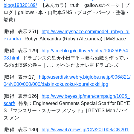
blog/19320189/
【みんカラ】 truth｜gallowsのページ｜ブ
ログ｜gallows - 車・自動車SNS（ブログ・パーツ・整備・
燃費）
[取得: 表示:251]
http://www.myspace.com/model_robyn_al
exandra
Robyn Alexandra (Robyn Alexandra) | MySpace
[取得: 表示:129]
http://ameblo.jp/cdlover/entry-106250554
08.html
ドラゴンズの星★小田幸平～要らぬ敵を作ってい
るのは博満の巻～｜ここがヘンだよオレ竜ドラゴンズ
[取得: 表示:17]
http://userdisk.webry.biglobe.ne.jp/006/821/
04/N000/000/000/daisinkokuzoku-kouraikokki.jpg
[取得: 表示:126]
http://www.beyes.jp/men/campaign/1005_
scarf/
特集：Engineered Garments Special Scarf for BEYE
S 『マンスリー・スカーフ メソッド』| BEYES Men / バイ
ズ メン
[取得: 表示:130]
http://www.47news.jp/CN/201008/CN201