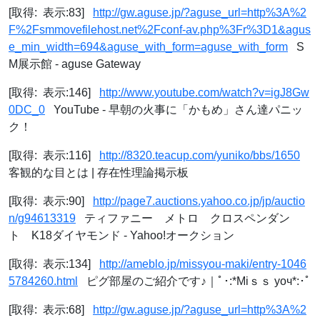
[取得: 表示:83]
http://gw.aguse.jp/?aguse_url=http%3A%2
F%2Fsmmovefilehost.net%2Fconf-av.php%3Fr%3D1&agus
e_min_width=694&aguse_with_form=aguse_with_form
S
M展示館 - aguse Gateway
[取得: 表示:146]
http://www.youtube.com/watch?v=igJ8Gw
0DC_0
YouTube - 早朝の火事に「かもめ」さん達パニッ
ク！
[取得: 表示:116]
http://8320.teacup.com/yuniko/bbs/1650
客観的な目とは | 存在性理論掲示板
[取得: 表示:90]
http://page7.auctions.yahoo.co.jp/jp/auctio
n/g94613319
ティファニー メトロ クロスペンダン
ト K18ダイヤモンド - Yahoo!オークション
[取得: 表示:134]
http://ameblo.jp/missyou-maki/entry-1046
5784260.html
ピグ部屋のご紹介です♪｜ﾟ･:*Мiｓｓ уоч*:･ﾟ
[取得: 表示:68]
http://gw.aguse.jp/?aguse_url=http%3A%2