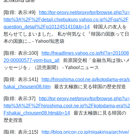
achikoma tarte
[取得: 表示:49]
http://tor-proxy.net/proxy/tor/browse.php?u=
http%3A%2F%2Fdetail.chiebukuro.yahoo.co.jp%2Fqa%2F
question_detail%2Fq1012451410&b=14
韓国人の友人を
怒らせてしまいました。 私が何気なく『韓国の国旗って日
本の国旗に... - Yahoo!知恵袋
[取得: 表示:100]
http://headlines.yahoo.co.jp/hl?a=201008
20-00000577-yom-bus_all
前原国交相「金融当局は強いメ
ッセージを」（読売新聞） - Yahoo!ニュース
[取得: 表示:141]
http://hiroshima.cool.ne.jp/kotodama-era/s
hakai_chousen08.htm
最古太極旗に見る韓国の歴史捏造
[取得: 表示:37]
http://tor-proxy.net/proxy/tor/browse.php?u=
http%3A%2F%2Fhiroshima.cool.ne.jp%2Fkotodama-era%2
Fshakai_chousen08.htm&b=14
最古太極旗に見る韓国の
歴史捏造
[取得: 表示:115]
http://blog.oricon.co.jp/niigakirisa/archive/