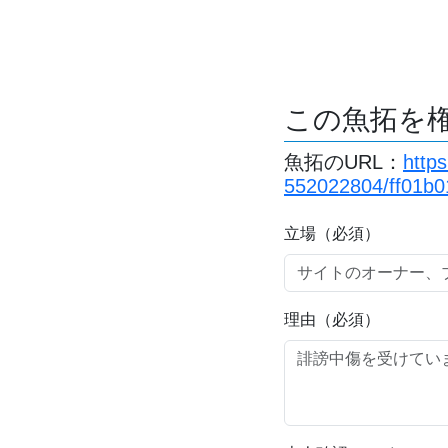
この魚拓を
魚拓のURL：
http
552022804/ff01b0
立場（必須）
理由（必須）