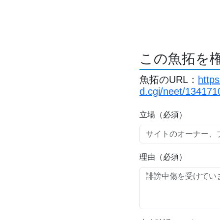
この魚拓を
魚拓のURL：
http
d.cgi/neet/134171
立場（必須）
理由（必須）