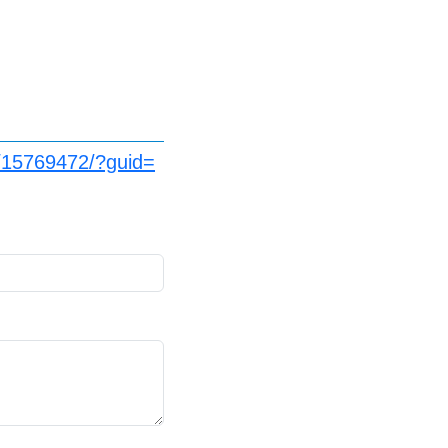
m/15769472/?guid=