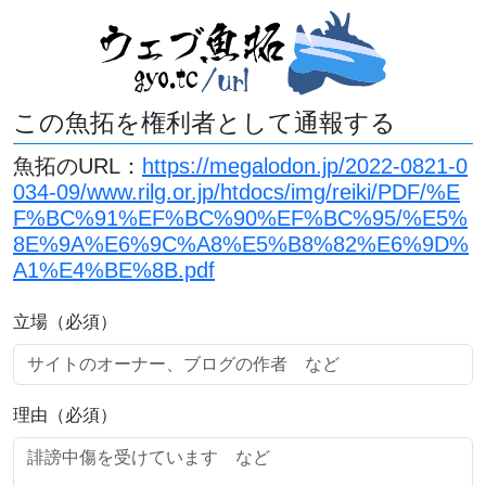
この魚拓を権利者として通報する
魚拓のURL：
https://megalodon.jp/2022-0821-0
034-09/www.rilg.or.jp/htdocs/img/reiki/PDF/%E
F%BC%91%EF%BC%90%EF%BC%95/%E5%
8E%9A%E6%9C%A8%E5%B8%82%E6%9D%
A1%E4%BE%8B.pdf
立場（必須）
理由（必須）