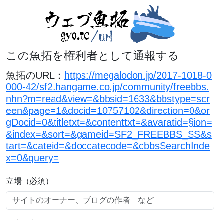
この魚拓を権利者として通報する
魚拓のURL：
https://megalodon.jp/2017-1018-0
000-42/sf2.hangame.co.jp/community/freebbs.
nhn?m=read&view=&bbsid=1633&bbstype=scr
een&page=1&docid=10757102&direction=0&or
gDocid=0&titletxt=&contenttxt=&avaratid=§ion=
&index=&sort=&gameid=SF2_FREEBBS_SS&s
tart=&cateid=&doccatecode=&cbbsSearchInde
x=0&query=
立場（必須）