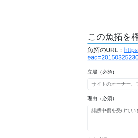
この魚拓を
魚拓のURL：
http
ead=2015032523
立場（必須）
理由（必須）