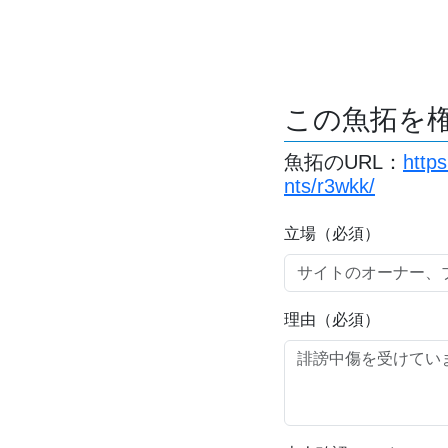
この魚拓を
魚拓のURL：
http
nts/r3wkk/
立場（必須）
理由（必須）