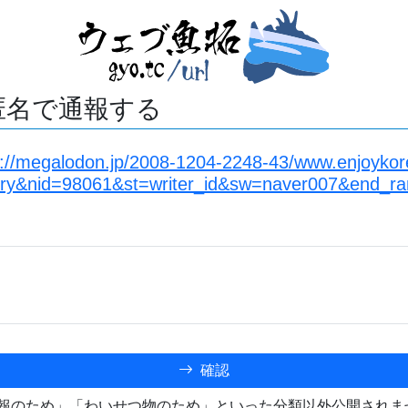
匿名で通報する
s://megalodon.jp/2008-1204-2248-43/www.enjoykore
ory&nid=98061&st=writer_id&sw=naver007&end_r
確認
報のため」「わいせつ物のため」といった分類以外公開されま