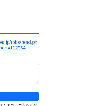
a.jp/tbbs/read.ph
ange=112064
せんので、ご安心くだ