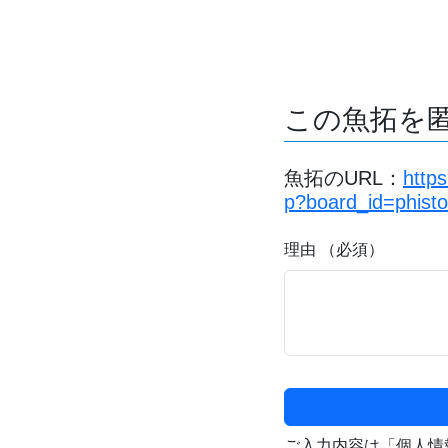
この魚拓を
魚拓のURL：
http
p?board_id=phist
理由 （必須）
ご入力内容は「個人情