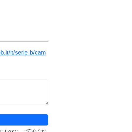
.it/it/serie-b/cam
せんので、ご安心くだ