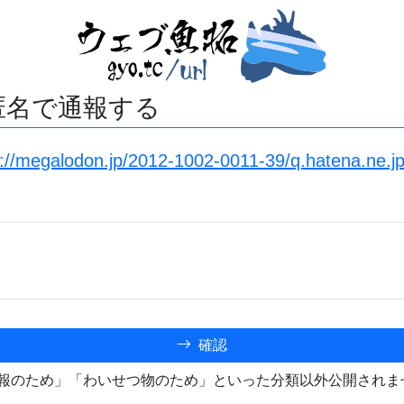
匿名で通報する
s://megalodon.jp/2012-1002-0011-39/q.hatena.ne.jp/
確認
報のため」「わいせつ物のため」といった分類以外公開されま