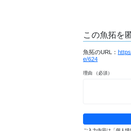
この魚拓を
魚拓のURL：
http
e/624
理由 （必須）
ご入力内容は「個人情