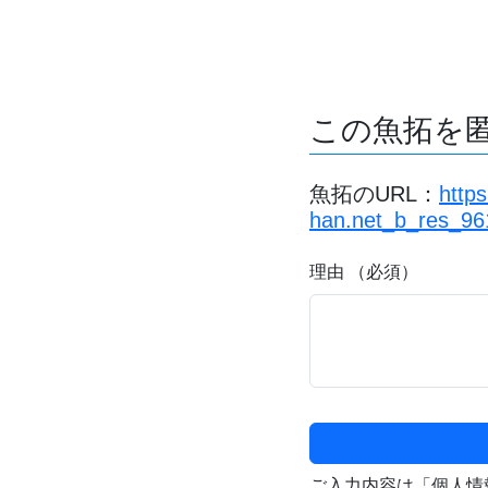
この魚拓を
魚拓のURL：
http
han.net_b_res_96
理由 （必須）
ご入力内容は「個人情