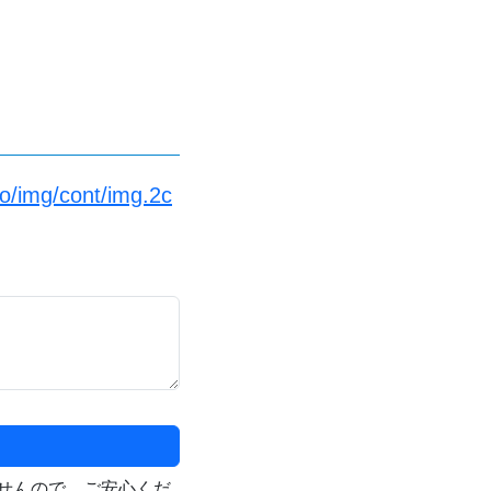
fo/img/cont/img.2c
せんので、ご安心くだ