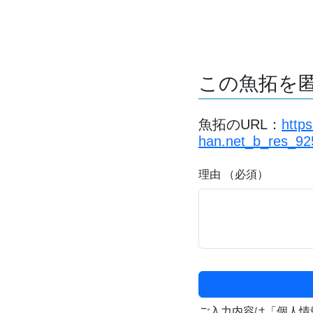
この魚拓を
魚拓のURL：
http
han.net_b_res_92
理由 （必須）
ご入力内容は「個人情