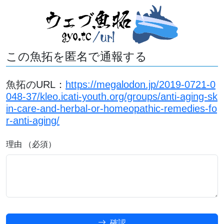
この魚拓を匿名で通報する
魚拓のURL：
https://megalodon.jp/2019-0721-0
048-37/kleo.icati-youth.org/groups/anti-aging-sk
in-care-and-herbal-or-homeopathic-remedies-fo
r-anti-aging/
理由 （必須）
確認