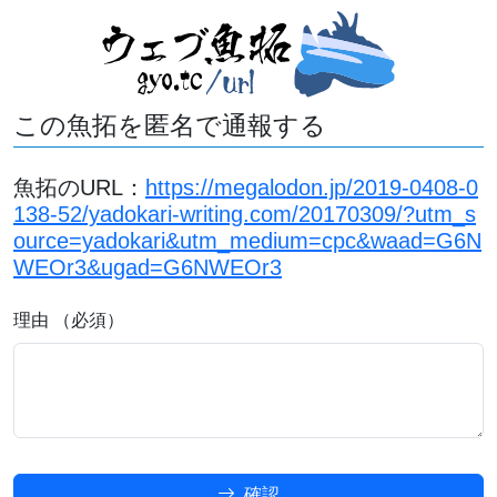
この魚拓を匿名で通報する
魚拓のURL：
https://megalodon.jp/2019-0408-0
138-52/yadokari-writing.com/20170309/?utm_s
ource=yadokari&utm_medium=cpc&waad=G6N
WEOr3&ugad=G6NWEOr3
理由 （必須）
確認