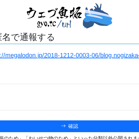
匿名で通報する
s://megalodon.jp/2018-1212-0003-06/blog.nogizak
確認
報のため」「わいせつ物のため」といった分類以外公開されま