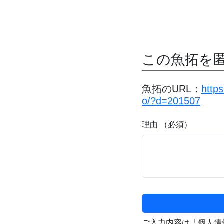
この魚拓を
魚拓のURL：
http
o/?d=201507
理由 （必須）
ご入力内容は「個人情