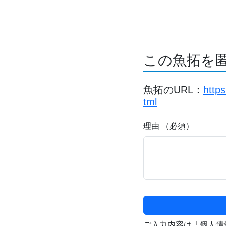
この魚拓を
魚拓のURL：
http
tml
理由 （必須）
ご入力内容は「個人情