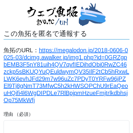
この魚拓を匿名で通報する
魚拓のURL：
https://megalodon.jp/2018-0606-0
025-03/dcimg.awalker.jp/img1.php?id=0GRZgp
bEMB3F5nY81uih4QV7qvfIEDihdObi0RwZC46
zckp5sBKUQYuQEuldwymQV35IlF2tCb5hRxwL
LWK6evhJFd29m7w96uZc7PDyT0YRFw96jPZ
El9Tj8gNmT73MfwC5h2kHWSOPChU9rEaQeo
uHQifi4l6WgDIPDLe7RlBpjpmHzueFmjtrlkdbhsj
Op75MkWfj
理由 （必須）