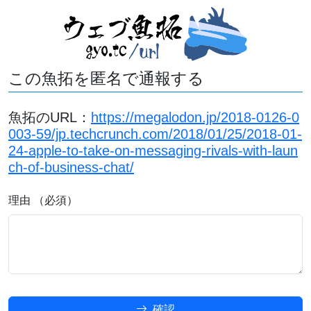
この魚拓を匿名で通報する
魚拓のURL：
https://megalodon.jp/2018-0126-0
003-59/jp.techcrunch.com/2018/01/25/2018-01-
24-apple-to-take-on-messaging-rivals-with-laun
ch-of-business-chat/
理由 （必須）
確認