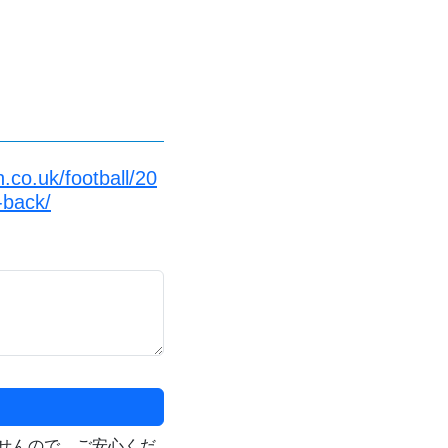
co.uk/football/20
-back/
せんので、ご安心くだ