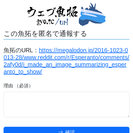
この魚拓を匿名で通報する
魚拓のURL：
https://megalodon.jp/2016-1023-0
013-28/www.reddit.com/r/Esperanto/comments/
2afy0d/i_made_an_image_summarizing_esper
anto_to_show/
理由 （必須）
確認