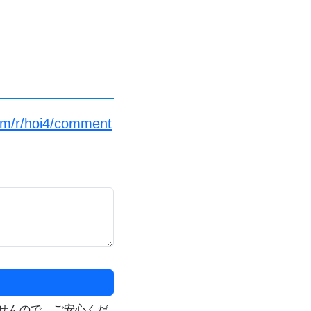
om/r/hoi4/comment
せんので、ご安心くだ