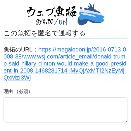
この魚拓を匿名で通報する
魚拓のURL：
https://megalodon.jp/2016-0713-0
008-38/www.wsj.com/article_email/donald-trum
p-said-hillary-clinton-would-make-a-good-presid
ent-in-2008-1468281714-lMyQjAxMTI2NzEyMj
QxMzI3Wj
理由 （必須）