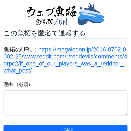
この魚拓を匿名で通報する
魚拓のURL：
https://megalodon.jp/2016-0702-0
002-25/www.reddit.com/r/reddevils/comments/4
qrpc2/if_one_of_our_players_was_a_redditor_
what_post/
理由 （必須）
確認