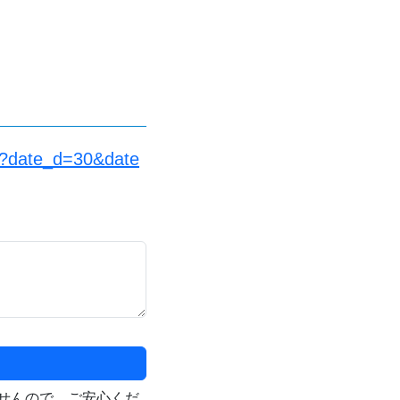
s/?date_d=30&date
せんので、ご安心くだ