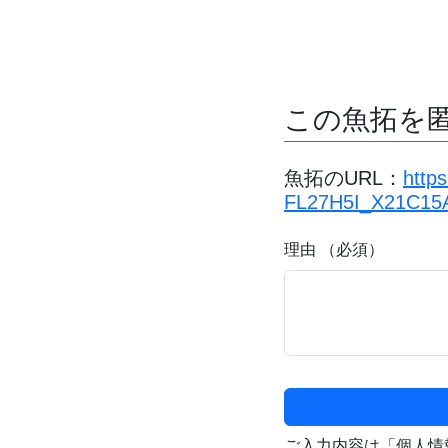
この魚拓を
魚拓のURL：
http
FL27H5I_X21C15
理由 （必須）
ご入力内容は「個人情