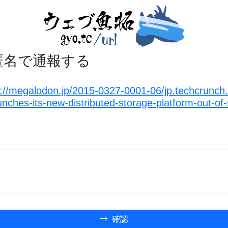
匿名で通報する
s://megalodon.jp/2015-0327-0001-06/jp.techcrunch
nches-its-new-distributed-storage-platform-out-of-
確認