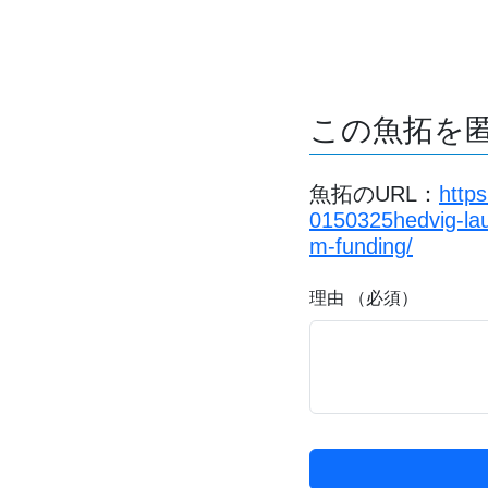
この魚拓を
魚拓のURL：
http
0150325hedvig-lau
m-funding/
理由 （必須）