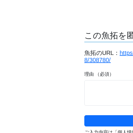
この魚拓を
魚拓のURL：
http
8/308780/
理由 （必須）
ご入力内容は「個人情